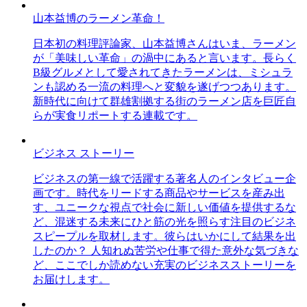
山本益博のラーメン革命！
日本初の料理評論家、山本益博さんはいま、ラーメン
が「美味しい革命」の渦中にあると言います。長らく
B級グルメとして愛されてきたラーメンは、ミシュラ
ンも認める一流の料理へと変貌を遂げつつあります。
新時代に向けて群雄割拠する街のラーメン店を巨匠自
らが実食リポートする連載です。
ビジネス ストーリー
ビジネスの第一線で活躍する著名人のインタビュー企
画です。時代をリードする商品やサービスを産み出
す、ユニークな視点で社会に新しい価値を提供するな
ど、混迷する未来にひと筋の光を照らす注目のビジネ
スピープルを取材します。彼らはいかにして結果を出
したのか？ 人知れぬ苦労や仕事で得た意外な気づきな
ど、ここでしか読めない充実のビジネスストーリーを
お届けします。