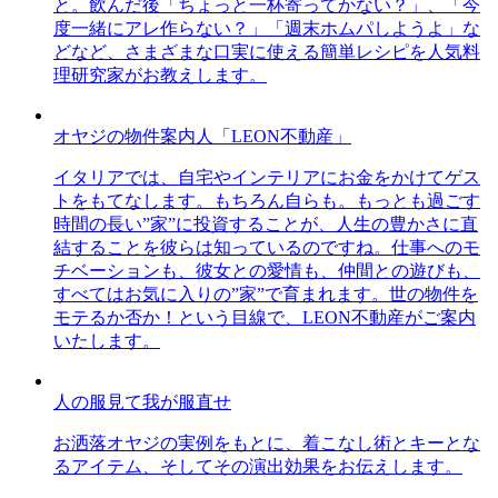
と。飲んだ後「ちょっと一杯寄ってかない？」、「今
度一緒にアレ作らない？」「週末ホムパしようよ」な
どなど、さまざまな口実に使える簡単レシピを人気料
理研究家がお教えします。
オヤジの物件案内人「LEON不動産」
イタリアでは、自宅やインテリアにお金をかけてゲス
トをもてなします。もちろん自らも。もっとも過ごす
時間の長い”家”に投資することが、人生の豊かさに直
結することを彼らは知っているのですね。仕事へのモ
チベーションも、彼女との愛情も、仲間との遊びも、
すべてはお気に入りの”家”で育まれます。世の物件を
モテるか否か！という目線で、LEON不動産がご案内
いたします。
人の服見て我が服直せ
お洒落オヤジの実例をもとに、着こなし術とキーとな
るアイテム、そしてその演出効果をお伝えします。