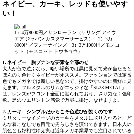
ネイビー、カーキ、レッドも使いやす
い！
1）4万8000円／サンローラン（ケリング アイウ
エア ジャパン カスタマーサービス） 2）3万
8000円／フォーナインズ 3）3万1000円／モスコ
ット（モスコット トウキョウ）
1. ネイビー 脱ブナンな要素を全部のせ
大人が色で遊ぶなら、暗い場所では黒に見えて光が当たると
ほんのり色付くネイビーがオススメ。ファッションでは定番
色でもメガネでは新しい色なので、掛けやすいのに新鮮に見
えます。フルメタルのリムがエッジィな「SL28 METAL」
は、レンズがフロント全面に貼られており、さり気なく強印
象。黒のウエリントン感覚で万能に掛けこなせますよ。
2. カーキ シンプルだからこそ色遊びが効くのです
ミリタリーなイメージのカーキをメタルに取り入れると、ど
んな着こなしでも目元で男らしさを演出できます。日本人の
肌色とも好相性ゆえ実は近年メガネ業界でも注目されている