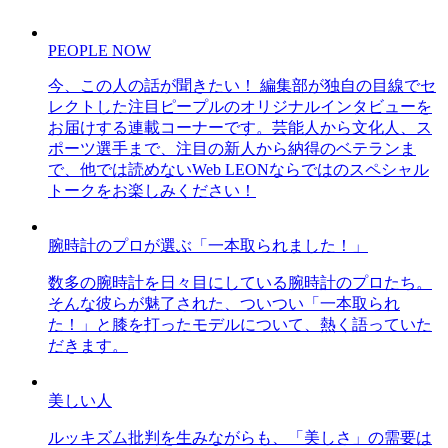
PEOPLE NOW
今、この人の話が聞きたい！ 編集部が独自の目線でセ
レクトした注目ピープルのオリジナルインタビューを
お届けする連載コーナーです。芸能人から文化人、ス
ポーツ選手まで、注目の新人から納得のベテランま
で、他では読めないWeb LEONならではのスペシャル
トークをお楽しみください！
腕時計のプロが選ぶ「一本取られました！」
数多の腕時計を日々目にしている腕時計のプロたち。
そんな彼らが魅了された、ついつい「一本取られ
た！」と膝を打ったモデルについて、熱く語っていた
だきます。
美しい人
ルッキズム批判を生みながらも、「美しさ」の需要は