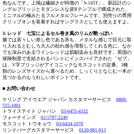
色なんです。上掲は繊細さが特徴の「S-145T」。新設計のシ
ングルブリッジとモダンレスな逆Rテンプルで構成された、
ミニマルの極みたるフルメタルフレームです。別売りの専用
クリップオンを装着すればサングラスとしても使えますよ。
3. レッド 七宝によるセル巻き風のリムが艶っぽい
服では若々しい差し色である赤も、メタルな感じで目元に取
り入れるとむしろ大人の枯れ感を増長してくれる色に。なか
でも深みのあるワインレッドは肌馴染みも良好です。英国の
保険制度で支給されるパントにインスパイアされた「ゼブ」
は、V字ブリッジがアイコニックなモスコットの定番。3種
類のレンズサイズから選べるため、しっくりとなじむ一本が
見つかるのもうれしいポイントです。
■ お問い合わせ
ケリング アイウエア ジャパン カスタマーサービス
0800-
555-1001
トライステイト ジャパン
03-6455-4332
フォーナインズ
03-5797-2249
モスコット トウキョウ
03-6434-1070
リンドバーグカスタマーサービス
0120-981-913