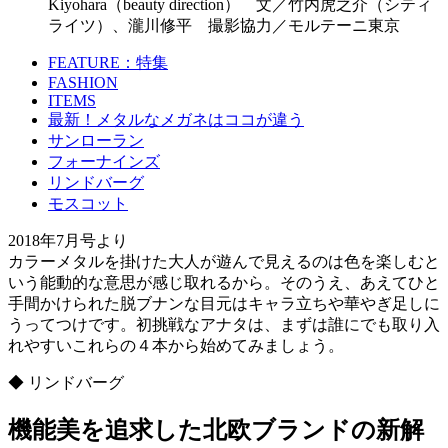
Kiyohara（beauty direction） 文／竹内虎之介（シティ
ライツ）、瀧川修平 撮影協力／モルテーニ東京
FEATURE：特集
FASHION
ITEMS
最新！メタルなメガネはココが違う
サンローラン
フォーナインズ
リンドバーグ
モスコット
2018年7月号より
カラーメタルを掛けた大人が遊んで見えるのは色を楽しむと
いう能動的な意思が感じ取れるから。そのうえ、あえてひと
手間かけられた脱ブナンな目元はキャラ立ちや華やぎ足しに
うってつけです。初挑戦なアナタは、まずは誰にでも取り入
れやすいこれらの４本から始めてみましょう。
◆ リンドバーグ
機能美を追求した北欧ブランドの新解