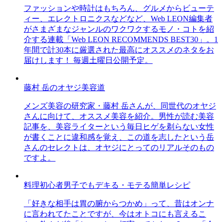
ファッションや時計はもちろん、グルメからビューテ
ィー、エレクトロニクスなどなど、Web LEON編集者
がさまざまなジャンルのワクワクするモノ・コトを紹
介する連載「Web LEON RECOMMENDS BEST30」。1
年間で計30本に厳選された最高にオススメのネタをお
届けします！ 毎週土曜日公開予定。
藤村 岳のオヤジ美容道
メンズ美容の研究家・藤村 岳さんが、同世代のオヤジ
さんに向けて、オススメ美容を紹介。男性が読む美容
記事を、美容ライターという毎日ヒゲを剃らない女性
が書くことに違和感を覚え、この道を志したという岳
さんのセレクトは、オヤジにとってのリアルそのもの
ですよ。
料理初心者男子でもデキる・モテる簡単レシピ
「好きな相手は胃の腑からつかめ」って、昔はオンナ
に言われてたことですが、今はオトコにも言えるこ