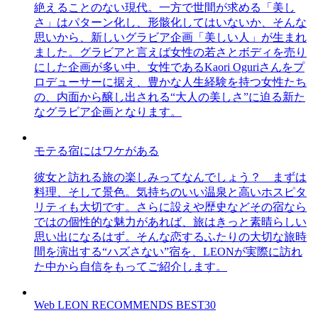
絶えることのない現代。一方で世間が求める「美し
さ」はパターン化し、形骸化してはいないか、そんな
思いから、新しいグラビア企画「美しい人」が生まれ
ました。グラビアと言えば女性の若さとボディを売り
にした企画が多い中、女性であるKaori Oguriさんをプ
ロデューサーに据え、豊かな人生経験を持つ女性たち
の、内面から醸し出される“大人の美しさ”に迫る新た
なグラビア企画となります。
モテる宿にはワケがある
彼女と訪れる旅の楽しみってなんでしょう？ まずは
料理、そして景色。気持ちのいい温泉と高いホスピタ
リティも大切です。さらに設えや歴史などその宿なら
ではの個性的な魅力があれば、旅はきっと素晴らしい
思い出になるはず。そんな恋するふたりの大切な旅時
間を演出する“ハズさない”宿を、LEONが実際に訪れ
た中から自信をもってご紹介します。
Web LEON RECOMMENDS BEST30