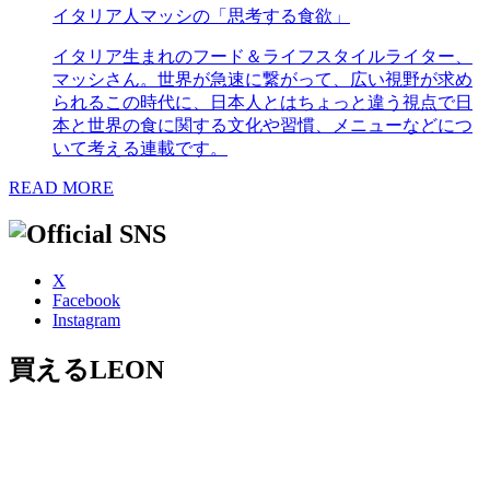
イタリア人マッシの「思考する食欲」
イタリア生まれのフード＆ライフスタイルライター、
マッシさん。世界が急速に繋がって、広い視野が求め
られるこの時代に、日本人とはちょっと違う視点で日
本と世界の食に関する文化や習慣、メニューなどにつ
いて考える連載です。
READ MORE
X
Facebook
Instagram
買えるLEON