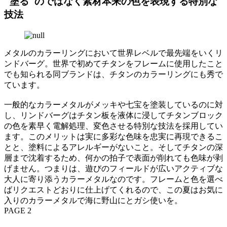
"塗る"のではなく素材本来の色を表現する特別な
技法
メタルのカラーリングにおいて世界レベルで最先端をいくリ
ンドバーグ。世界で初めてチタンをフレームに使用したこと
でも知られる同ブランドは、チタンのカラーリングにも秀で
ています。
一般的なカラーメタルがメッキや七宝を塗装しているのに対
し、リンドバーグはチタン板を液体に浸してチタンブロック
の色を素早く電解処理、変色させる特別な技法を採用してい
ます。このメリットは実に多彩な色味を忠実に再現できるこ
とと、塗料によるアレルギーがないこと。そしてチタンの深
層まで沈着するため、何かの拍子で表面が削れても色味が剥
げません。つまりは、遊びのフィールドが広いアクティブな
大人に寄り添うカラーメタルなのです。フレームと色を選べ
ばリクエストどおりに仕上げてくれるので、この夏はお気に
入りのカラーメタルで海に野山にとガシ使いを。
PAGE 2