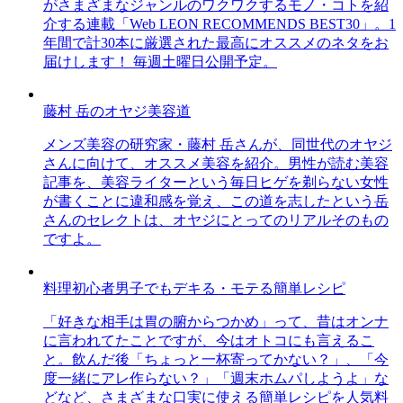
がさまざまなジャンルのワクワクするモノ・コトを紹
介する連載「Web LEON RECOMMENDS BEST30」。1
年間で計30本に厳選された最高にオススメのネタをお
届けします！ 毎週土曜日公開予定。
藤村 岳のオヤジ美容道
メンズ美容の研究家・藤村 岳さんが、同世代のオヤジ
さんに向けて、オススメ美容を紹介。男性が読む美容
記事を、美容ライターという毎日ヒゲを剃らない女性
が書くことに違和感を覚え、この道を志したという岳
さんのセレクトは、オヤジにとってのリアルそのもの
ですよ。
料理初心者男子でもデキる・モテる簡単レシピ
「好きな相手は胃の腑からつかめ」って、昔はオンナ
に言われてたことですが、今はオトコにも言えるこ
と。飲んだ後「ちょっと一杯寄ってかない？」、「今
度一緒にアレ作らない？」「週末ホムパしようよ」な
どなど、さまざまな口実に使える簡単レシピを人気料