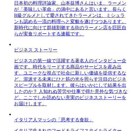
日本初の料理評論家、山本益博さんはいま、ラーメン
が「美味しい革命」の渦中にあると言います。長らく
B級グルメとして愛されてきたラーメンは、ミシュラ
ンも認める一流の料理へと変貌を遂げつつあります。
新時代に向けて群雄割拠する街のラーメン店を巨匠自
らが実食リポートする連載です。
ビジネス ストーリー
ビジネスの第一線で活躍する著名人のインタビュー企
画です。時代をリードする商品やサービスを産み出
す、ユニークな視点で社会に新しい価値を提供するな
ど、混迷する未来にひと筋の光を照らす注目のビジネ
スピープルを取材します。彼らはいかにして結果を出
したのか？ 人知れぬ苦労や仕事で得た意外な気づきな
ど、ここでしか読めない充実のビジネスストーリーを
お届けします。
イタリア人マッシの「思考する食欲」
イタリア生まれのフード＆ライフスタイルライター、