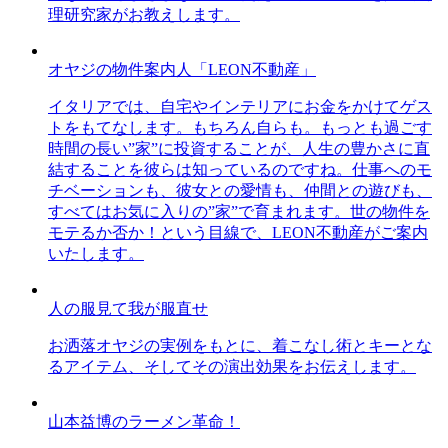
理研究家がお教えします。
オヤジの物件案内人「LEON不動産」
イタリアでは、自宅やインテリアにお金をかけてゲス
トをもてなします。もちろん自らも。もっとも過ごす
時間の長い”家”に投資することが、人生の豊かさに直
結することを彼らは知っているのですね。仕事へのモ
チベーションも、彼女との愛情も、仲間との遊びも、
すべてはお気に入りの”家”で育まれます。世の物件を
モテるか否か！という目線で、LEON不動産がご案内
いたします。
人の服見て我が服直せ
お洒落オヤジの実例をもとに、着こなし術とキーとな
るアイテム、そしてその演出効果をお伝えします。
山本益博のラーメン革命！