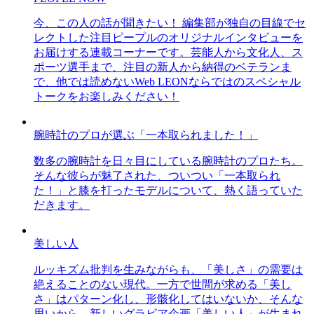
今、この人の話が聞きたい！ 編集部が独自の目線でセ
レクトした注目ピープルのオリジナルインタビューを
お届けする連載コーナーです。芸能人から文化人、ス
ポーツ選手まで、注目の新人から納得のベテランま
で、他では読めないWeb LEONならではのスペシャル
トークをお楽しみください！
腕時計のプロが選ぶ「一本取られました！」
数多の腕時計を日々目にしている腕時計のプロたち。
そんな彼らが魅了された、ついつい「一本取られ
た！」と膝を打ったモデルについて、熱く語っていた
だきます。
美しい人
ルッキズム批判を生みながらも、「美しさ」の需要は
絶えることのない現代。一方で世間が求める「美し
さ」はパターン化し、形骸化してはいないか、そんな
思いから、新しいグラビア企画「美しい人」が生まれ