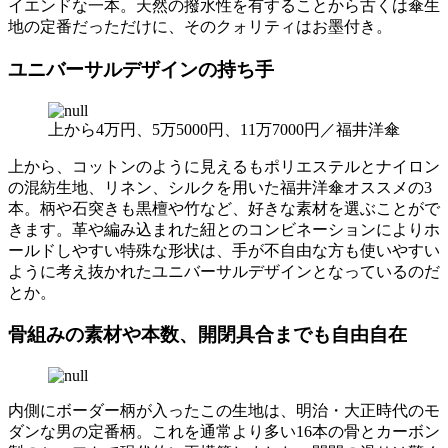
イエンドな一本。天然の撥水性を有することから古くは傘生
地の定番だっただけに、そのクォリティはお墨付き。
ユニバーサルデザインの持ち手
上から4万円、5万5000円、11万7000円／福井洋傘
上から、コットンのように見えるもポリエステルとナイロン
の混紡生地、リネン、シルクを用いた福井洋傘オススメの3
本。柄や石突きも黒檀や竹など、好きな素材を選ぶことがで
きます。革や編み込まれた紐とのコンビネーションによりホ
ールドしやすい特殊な形状は、手が不自由な方も使いやすい
ように考え抜かれたユニバーサルデザインとなっているのだ
とか。
骨組みの素材や本数、開閉具合までも自由自在
内側にボーダー柄が入ったこの生地は、明治・大正時代のモ
ダンな男の定番柄。これを通常より多い16本の骨とカーボン