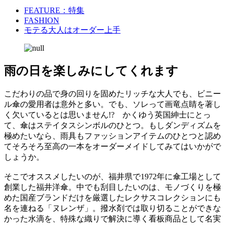
FEATURE：特集
FASHION
モテる大人はオーダー上手
雨の日を楽しみにしてくれます
こだわりの品で身の回りを固めたリッチな大人でも、ビニー
ル傘の愛用者は意外と多い。でも、ソレって画竜点睛を著し
く欠いているとは思いません!? かくゆう英国紳士にとっ
て、傘はステイタスシンボルのひとつ。もしダンディズムを
極めたいなら、雨具もファッションアイテムのひとつと認め
てそろそろ至高の一本をオーダーメイドしてみてはいかがで
しょうか。
そこでオススメしたいのが、福井県で1972年に傘工場として
創業した福井洋傘。中でも刮目したいのは、モノづくりを極
めた国産ブランドだけを厳選したレクサスコレクションにも
名を連ねる「ヌレンザ」。撥水剤では取り切ることができな
かった水滴を、特殊な織りで解決に導く看板商品として名実