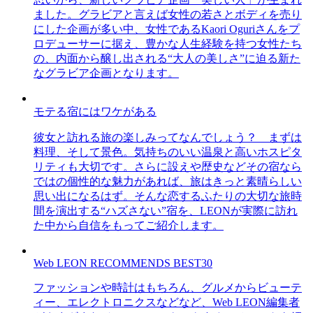
ました。グラビアと言えば女性の若さとボディを売り
にした企画が多い中、女性であるKaori Oguriさんをプ
ロデューサーに据え、豊かな人生経験を持つ女性たち
の、内面から醸し出される“大人の美しさ”に迫る新た
なグラビア企画となります。
モテる宿にはワケがある
彼女と訪れる旅の楽しみってなんでしょう？ まずは
料理、そして景色。気持ちのいい温泉と高いホスピタ
リティも大切です。さらに設えや歴史などその宿なら
ではの個性的な魅力があれば、旅はきっと素晴らしい
思い出になるはず。そんな恋するふたりの大切な旅時
間を演出する“ハズさない”宿を、LEONが実際に訪れ
た中から自信をもってご紹介します。
Web LEON RECOMMENDS BEST30
ファッションや時計はもちろん、グルメからビューテ
ィー、エレクトロニクスなどなど、Web LEON編集者