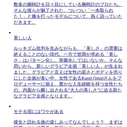
数多の腕時計を日々目にしている腕時計のプロたち。
そんな彼らが魅了された、ついつい「一本取られ
た！」と膝を打ったモデルについて、熱く語っていた
だきます。
美しい人
ルッキズム批判を生みながらも、「美しさ」の需要は
絶えることのない現代。一方で世間が求める「美し
さ」はパターン化し、形骸化してはいないか、そんな
思いから、新しいグラビア企画「美しい人」が生まれ
ました。グラビアと言えば女性の若さとボディを売り
にした企画が多い中、女性であるKaori Oguriさんをプ
ロデューサーに据え、豊かな人生経験を持つ女性たち
の、内面から醸し出される“大人の美しさ”に迫る新た
なグラビア企画となります。
モテる宿にはワケがある
彼女と訪れる旅の楽しみってなんでしょう？ まずは