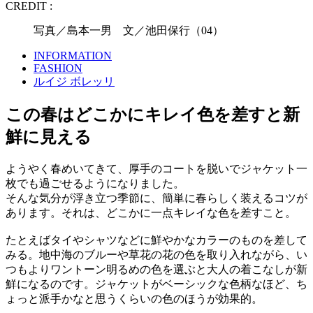
CREDIT :
写真／島本一男 文／池田保行（04）
INFORMATION
FASHION
ルイジ ボレッリ
この春はどこかにキレイ色を差すと新
鮮に見える
ようやく春めいてきて、厚手のコートを脱いでジャケット一
枚でも過ごせるようになりました。
そんな気分が浮き立つ季節に、簡単に春らしく装えるコツが
あります。それは、どこかに一点キレイな色を差すこと。
たとえばタイやシャツなどに鮮やかなカラーのものを差して
みる。地中海のブルーや草花の花の色を取り入れながら、い
つもよりワントーン明るめの色を選ぶと大人の着こなしが新
鮮になるのです。ジャケットがベーシックな色柄なほど、ち
ょっと派手かなと思うくらいの色のほうが効果的。