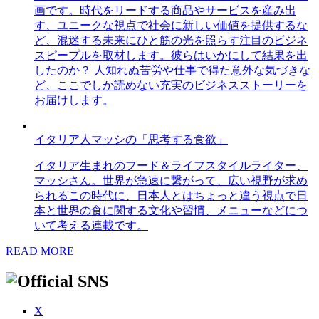
画です。時代をリードする商品やサービスを産み出
す、ユニークな視点で社会に新しい価値を提供するな
ど、混迷する未来にひと筋の光を照らす注目のビジネ
スピープルを取材します。彼らはいかにして結果を出
したのか？ 人知れぬ苦労や仕事で得た意外な気づきな
ど、ここでしか読めない充実のビジネスストーリーを
お届けします。
イタリア人マッシの「思考する食欲」
イタリア生まれのフード＆ライフスタイルライター、
マッシさん。世界が急速に繋がって、広い視野が求め
られるこの時代に、日本人とはちょっと違う視点で日
本と世界の食に関する文化や習慣、メニューなどにつ
いて考える連載です。
READ MORE
X