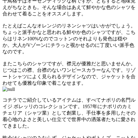
千鳥格子はオーセンティックな柄ですが、ともすると地味見
えがちなときも。そんな場合はあえて鮮やかな色のシャツを
合わせて着ることをオススメします。
たとえばこんなオレンジのリネンシャツはいかがでしょう。
ちょっと派手かなと思われる鮮やか色のシャツですが、こち
らはリネン100%なのでコットンのそれよりも発色は穏や
か。大人がVゾーンにチラっと覗かせるのに丁度いい派手色
なのです。
またこちらのシャツですが、襟元が優雅だと思いませんか。
じつはこの襟、台襟のないワンピースカラーなんです。リゾ
ートシャツによく見られるデザインなので、ジャケットを合
わせても優雅な印象で着こなせます。
コチラでご紹介しているアイテムは、すべてナポリの名門ル
イジ ボレッリのコレクションです。1957年にナポリのカミ
チェリア（シャツ業）として創業し、手仕事を多用したその
着心地のよさと美しい仕立てで世界中の洒落者たちに愛され
てきました。
昨今はシャツのみならず、ジャケットやボトムズ、ニットな