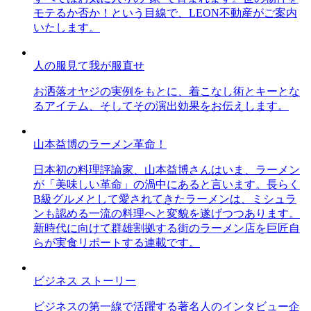
モテるか否か！という目線で、LEON不動産がご案内
いたします。
人の服見て我が服直せ
お洒落オヤジの実例をもとに、着こなし術とキーとな
るアイテム、そしてその演出効果をお伝えします。
山本益博のラーメン革命！
日本初の料理評論家、山本益博さんはいま、ラーメン
が「美味しい革命」の渦中にあると言います。長らく
B級グルメとして愛されてきたラーメンは、ミシュラ
ンも認める一流の料理へと変貌を遂げつつあります。
新時代に向けて群雄割拠する街のラーメン店を巨匠自
らが実食リポートする連載です。
ビジネス ストーリー
ビジネスの第一線で活躍する著名人のインタビュー企