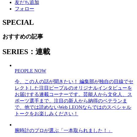
友だち追加
フォロー
SPECIAL
おすすめの記事
SERIES：連載
PEOPLE NOW
今、この人の話が聞きたい！ 編集部が独自の目線でセ
レクトした注目ピープルのオリジナルインタビューを
お届けする連載コーナーです。芸能人から文化人、ス
ポーツ選手まで、注目の新人から納得のベテランま
で、他では読めないWeb LEONならではのスペシャル
トークをお楽しみください！
腕時計のプロが選ぶ「一本取られました！」