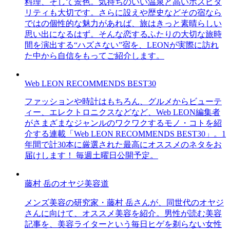
料理、そして景色。気持ちのいい温泉と高いホスピタ
リティも大切です。さらに設えや歴史などその宿なら
ではの個性的な魅力があれば、旅はきっと素晴らしい
思い出になるはず。そんな恋するふたりの大切な旅時
間を演出する“ハズさない”宿を、LEONが実際に訪れ
た中から自信をもってご紹介します。
Web LEON RECOMMENDS BEST30
ファッションや時計はもちろん、グルメからビューテ
ィー、エレクトロニクスなどなど、Web LEON編集者
がさまざまなジャンルのワクワクするモノ・コトを紹
介する連載「Web LEON RECOMMENDS BEST30」。1
年間で計30本に厳選された最高にオススメのネタをお
届けします！ 毎週土曜日公開予定。
藤村 岳のオヤジ美容道
メンズ美容の研究家・藤村 岳さんが、同世代のオヤジ
さんに向けて、オススメ美容を紹介。男性が読む美容
記事を、美容ライターという毎日ヒゲを剃らない女性