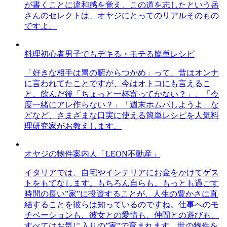
が書くことに違和感を覚え、この道を志したという岳
さんのセレクトは、オヤジにとってのリアルそのもの
ですよ。
料理初心者男子でもデキる・モテる簡単レシピ
「好きな相手は胃の腑からつかめ」って、昔はオンナ
に言われてたことですが、今はオトコにも言えるこ
と。飲んだ後「ちょっと一杯寄ってかない？」、「今
度一緒にアレ作らない？」「週末ホムパしようよ」な
どなど、さまざまな口実に使える簡単レシピを人気料
理研究家がお教えします。
オヤジの物件案内人「LEON不動産」
イタリアでは、自宅やインテリアにお金をかけてゲス
トをもてなします。もちろん自らも。もっとも過ごす
時間の長い”家”に投資することが、人生の豊かさに直
結することを彼らは知っているのですね。仕事へのモ
チベーションも、彼女との愛情も、仲間との遊びも、
すべてはお気に入りの”家”で育まれます。世の物件を