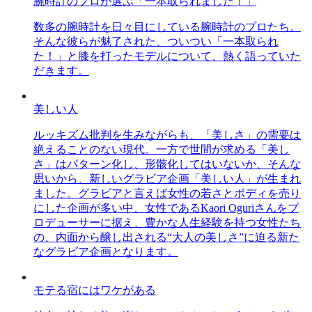
腕時計のプロが選ぶ「一本取られました！」
数多の腕時計を日々目にしている腕時計のプロたち。
そんな彼らが魅了された、ついつい「一本取られ
た！」と膝を打ったモデルについて、熱く語っていた
だきます。
美しい人
ルッキズム批判を生みながらも、「美しさ」の需要は
絶えることのない現代。一方で世間が求める「美し
さ」はパターン化し、形骸化してはいないか、そんな
思いから、新しいグラビア企画「美しい人」が生まれ
ました。グラビアと言えば女性の若さとボディを売り
にした企画が多い中、女性であるKaori Oguriさんをプ
ロデューサーに据え、豊かな人生経験を持つ女性たち
の、内面から醸し出される“大人の美しさ”に迫る新た
なグラビア企画となります。
モテる宿にはワケがある