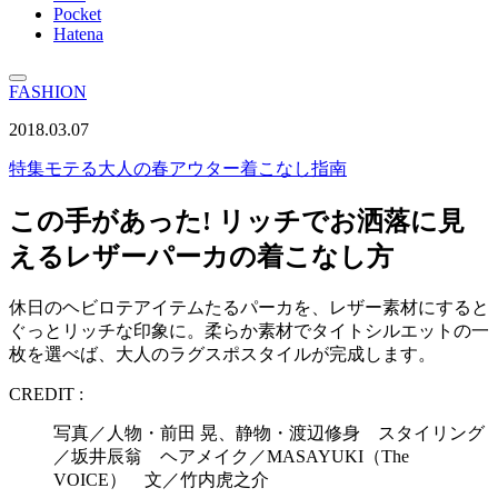
Pocket
Hatena
FASHION
2018.03.07
特集
モテる大人の春アウター着こなし指南
この手があった! リッチでお洒落に見
えるレザーパーカの着こなし方
休日のヘビロテアイテムたるパーカを、レザー素材にすると
ぐっとリッチな印象に。柔らか素材でタイトシルエットの一
枚を選べば、大人のラグスポスタイルが完成します。
CREDIT :
写真／人物・前田 晃、静物・渡辺修身 スタイリング
／坂井辰翁 ヘアメイク／MASAYUKI（The
VOICE） 文／竹内虎之介