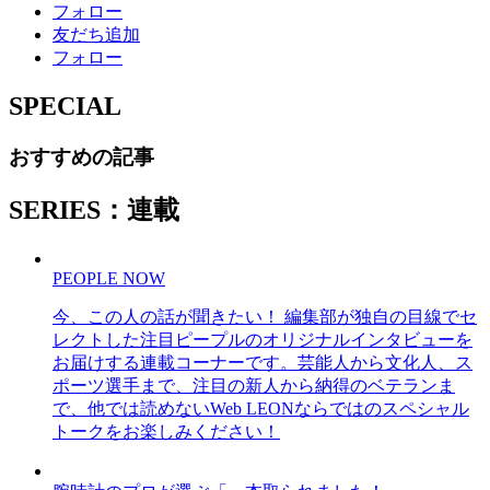
フォロー
友だち追加
フォロー
SPECIAL
おすすめの記事
SERIES：連載
PEOPLE NOW
今、この人の話が聞きたい！ 編集部が独自の目線でセ
レクトした注目ピープルのオリジナルインタビューを
お届けする連載コーナーです。芸能人から文化人、ス
ポーツ選手まで、注目の新人から納得のベテランま
で、他では読めないWeb LEONならではのスペシャル
トークをお楽しみください！