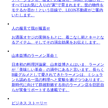
すべてはお気に入りの”家”で育まれます。世の物件を
モテるか否か！という目線で、LEON不動産がご案内
いたします。
人の服見て我が服直せ
お洒落オヤジの実例をもとに、着こなし術とキーとな
るアイテム、そしてその演出効果をお伝えします。
山本益博のラーメン革命！
日本初の料理評論家、山本益博さんはいま、ラーメン
が「美味しい革命」の渦中にあると言います。長らく
B級グルメとして愛されてきたラーメンは、ミシュラ
ンも認める一流の料理へと変貌を遂げつつあります。
新時代に向けて群雄割拠する街のラーメン店を巨匠自
らが実食リポートする連載です。
ビジネス ストーリー