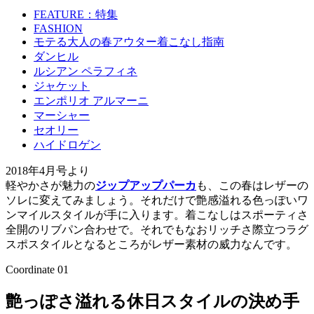
FEATURE：特集
FASHION
モテる大人の春アウター着こなし指南
ダンヒル
ルシアン ペラフィネ
ジャケット
エンポリオ アルマーニ
マーシャー
セオリー
ハイドロゲン
2018年4月号より
軽やかさが魅力の
ジップアップパーカ
も、この春はレザーの
ソレに変えてみましょう。それだけで艶感溢れる色っぽいワ
ンマイルスタイルが手に入ります。着こなしはスポーティさ
全開のリブパン合わせで。それでもなおリッチさ際立つラグ
スポスタイルとなるところがレザー素材の威力なんです。
Coordinate 01
艶っぽさ溢れる休日スタイルの決め手