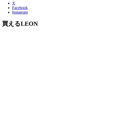
X
Facebook
Instagram
買えるLEON