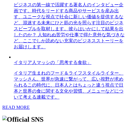
ビジネスの第一線で活躍する著名人のインタビュー企
画です。時代をリードする商品やサービスを産み出
す、ユニークな視点で社会に新しい価値を提供するな
ど、混迷する未来にひと筋の光を照らす注目のビジネ
スピープルを取材します。彼らはいかにして結果を出
したのか？ 人知れぬ苦労や仕事で得た意外な気づきな
ど、ここでしか読めない充実のビジネスストーリーを
お届けします。
イタリア人マッシの「思考する食欲」
イタリア生まれのフード＆ライフスタイルライター、
マッシさん。世界が急速に繋がって、広い視野が求め
られるこの時代に、日本人とはちょっと違う視点で日
本と世界の食に関する文化や習慣、メニューなどにつ
いて考える連載です。
READ MORE