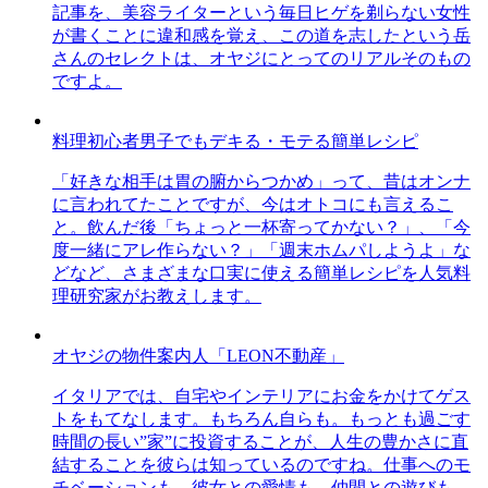
記事を、美容ライターという毎日ヒゲを剃らない女性
が書くことに違和感を覚え、この道を志したという岳
さんのセレクトは、オヤジにとってのリアルそのもの
ですよ。
料理初心者男子でもデキる・モテる簡単レシピ
「好きな相手は胃の腑からつかめ」って、昔はオンナ
に言われてたことですが、今はオトコにも言えるこ
と。飲んだ後「ちょっと一杯寄ってかない？」、「今
度一緒にアレ作らない？」「週末ホムパしようよ」な
どなど、さまざまな口実に使える簡単レシピを人気料
理研究家がお教えします。
オヤジの物件案内人「LEON不動産」
イタリアでは、自宅やインテリアにお金をかけてゲス
トをもてなします。もちろん自らも。もっとも過ごす
時間の長い”家”に投資することが、人生の豊かさに直
結することを彼らは知っているのですね。仕事へのモ
チベーションも、彼女との愛情も、仲間との遊びも、