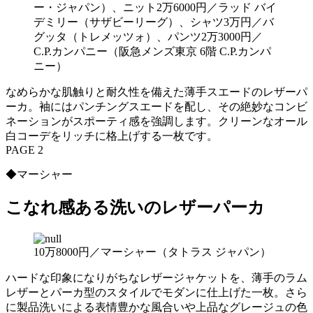
ー・ジャパン）、ニット2万6000円／ラッド バイ
デミリー（サザビーリーグ）、シャツ3万円／バ
グッタ（トレメッツォ）、パンツ2万3000円／
C.P.カンパニー（阪急メンズ東京 6階 C.P.カンパ
ニー）
なめらかな肌触りと耐久性を備えた薄手スエードのレザーパ
ーカ。袖にはパンチングスエードを配し、その絶妙なコンビ
ネーションがスポーティ感を強調します。クリーンなオール
白コーデをリッチに格上げする一枚です。
PAGE 2
◆マーシャー
こなれ感ある洗いのレザーパーカ
10万8000円／マーシャー（タトラス ジャパン）
ハードな印象になりがちなレザージャケットを、薄手のラム
レザーとパーカ型のスタイルでモダンに仕上げた一枚。さら
に製品洗いによる表情豊かな風合いや上品なグレージュの色