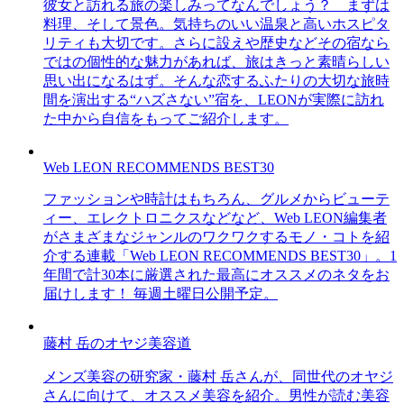
彼女と訪れる旅の楽しみってなんでしょう？ まずは
料理、そして景色。気持ちのいい温泉と高いホスピタ
リティも大切です。さらに設えや歴史などその宿なら
ではの個性的な魅力があれば、旅はきっと素晴らしい
思い出になるはず。そんな恋するふたりの大切な旅時
間を演出する“ハズさない”宿を、LEONが実際に訪れ
た中から自信をもってご紹介します。
Web LEON RECOMMENDS BEST30
ファッションや時計はもちろん、グルメからビューテ
ィー、エレクトロニクスなどなど、Web LEON編集者
がさまざまなジャンルのワクワクするモノ・コトを紹
介する連載「Web LEON RECOMMENDS BEST30」。1
年間で計30本に厳選された最高にオススメのネタをお
届けします！ 毎週土曜日公開予定。
藤村 岳のオヤジ美容道
メンズ美容の研究家・藤村 岳さんが、同世代のオヤジ
さんに向けて、オススメ美容を紹介。男性が読む美容