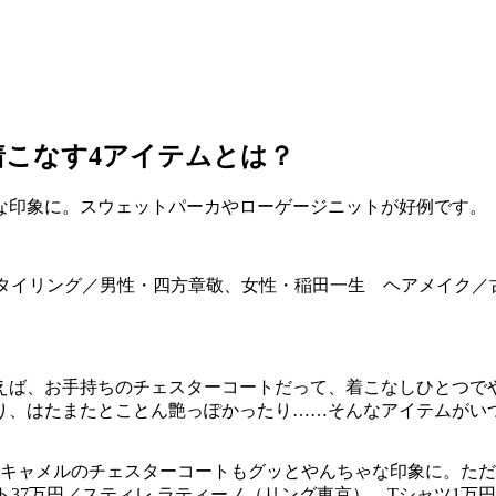
こなす4アイテムとは？
な印象に。スウェットパーカやローゲージニットが好例です。
スタイリング／男性・四方章敬、女性・稲田一生 ヘアメイク／
えば、お手持ちのチェスターコートだって、着こなしひとつで
り、はたまたとことん艶っぽかったり……そんなアイテムがい
キャメルのチェスターコートもグッとやんちゃな印象に。ただ
37万円／スティレ ラティーノ（リング東京）、Tシャツ1万円