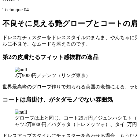
Technique 04
不良そに見える艶グローブとコートの
ドレスなチェスターをドレススタイルのまんま、やんちゃに
ルに不良そ、なムードを添えるのです。
第2の皮膚たるフィット感抜群の逸品
2万9000円／デンツ（リング東京）
世界最高峰のグローブ作りで知られる英国の老舗による、ラ
コートは肩掛け、がタダモノでない雰囲気
グローブは上と同じ。コート25万円／ジュンハシモト（
ャツ2万8000円／バグッタ（トレメッツォ）、タイ1万
ドレスアップスタイルにチェスターを合わせる場合、もうひ