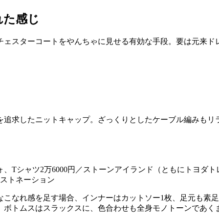
れた感じ
チェスターコートをやんちゃに見せる有効な手段。要は元来ド
）
を追求したニットキャップ。ざっくりとしたケーブル編みもリ
ォ、Tシャツ2万6000円／ストーンアイランド（ともにトヨダト
エストネーション
なこなれ感を足す場合、インナーはカットソー1枚、足元も素
、ボトムスはスラックスに、色合わせも全身モノトーンであく