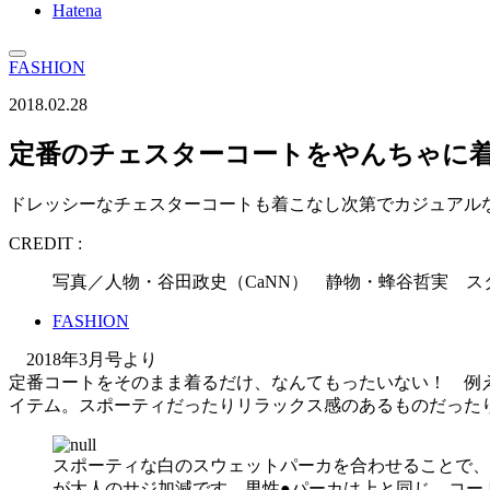
Hatena
FASHION
2018.02.28
定番のチェスターコートをやんちゃに着
ドレッシーなチェスターコートも着こなし次第でカジュアル
CREDIT :
写真／人物・谷田政史（CaNN） 静物・蜂谷哲実 
FASHION
2018年3月号より
定番コートをそのまま着るだけ、なんてもったいない！ 例
イテム。スポーティだったりリラックス感のあるものだった
スポーティな白のスウェットパーカを合わせることで、
が大人のサジ加減です。男性●パーカは上と同じ。コート