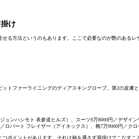
肩掛け
見せる方法というのもあります。ここで必要なのが艶のあるレ
ビットファーライニングのディアスキングローブ。第2の皮膚
ジュンハシモト 表参道ヒルズ）、スーツ9万8000円／デザイ
円／ロバート フレイザー（アイネックス）、靴7万9000円／
とつポイントがあります。それは袖を通さず肩掛けでこなすこ