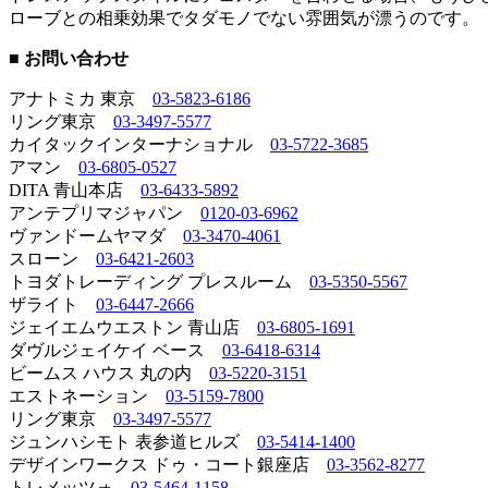
ローブとの相乗効果でタダモノでない雰囲気が漂うのです。
■ お問い合わせ
アナトミカ 東京
03-5823-6186
リング東京
03-3497-5577
カイタックインターナショナル
03-5722-3685
アマン
03-6805-0527
DITA 青山本店
03-6433-5892
アンテプリマジャパン
0120-03-6962
ヴァンドームヤマダ
03-3470-4061
スローン
03-6421-2603
トヨダトレーディング プレスルーム
03-5350-5567
ザライト
03-6447-2666
ジェイエムウエストン 青山店
03-6805-1691
ダヴルジェイケイ ベース
03-6418-6314
ビームス ハウス 丸の内
03-5220-3151
エストネーション
03-5159-7800
リング東京
03-3497-5577
ジュンハシモト 表参道ヒルズ
03-5414-1400
デザインワークス ドゥ・コート銀座店
03-3562-8277
トレメッツォ
03-5464-1158