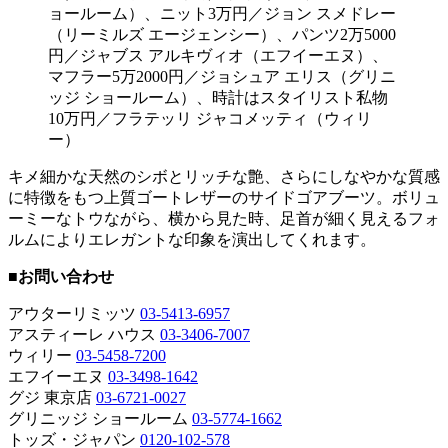
10万円／フラテッリ ジャコメッティ（ウィリ
ー）
キメ細かな天然のシボとリッチな艶、さらにしなやかな質感
に特徴をもつ上質ゴートレザーのサイドゴアブーツ。ボリュ
ーミーなトウながら、横から見た時、足首が細く見えるフォ
ルムによりエレガントな印象を演出してくれます。
■お問い合わせ
アウターリミッツ
03-5413-6957
アスティーレ ハウス
03-3406-7007
ウィリー
03-5458-7200
エフイーエヌ
03-3498-1642
グジ 東京店
03-6721-0027
グリニッジ ショールーム
03-5774-1662
トッズ・ジャパン
0120-102-578