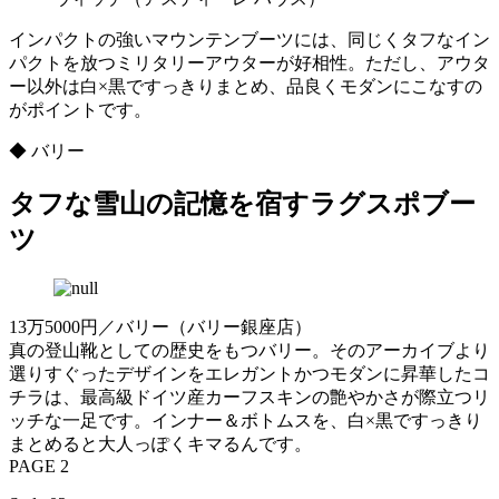
インパクトの強いマウンテンブーツには、同じくタフなイン
パクトを放つミリタリーアウターが好相性。ただし、アウタ
ー以外は白×黒ですっきりまとめ、品良くモダンにこなすの
がポイントです。
◆ バリー
タフな雪山の記憶を宿すラグスポブー
ツ
13万5000円／バリー（バリー銀座店）
真の登山靴としての歴史をもつバリー。そのアーカイブより
選りすぐったデザインをエレガントかつモダンに昇華したコ
チラは、最高級ドイツ産カーフスキンの艶やかさが際立つリ
ッチな一足です。インナー＆ボトムスを、白×黒ですっきり
まとめると大人っぽくキマるんです。
PAGE 2