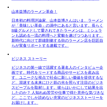
山本益博のラーメン革命！
日本初の料理評論家、山本益博さんはいま、ラーメン
が「美味しい革命」の渦中にあると言います。長らく
B級グルメとして愛されてきたラーメンは、ミシュラ
ンも認める一流の料理へと変貌を遂げつつあります。
新時代に向けて群雄割拠する街のラーメン店を巨匠自
らが実食リポートする連載です。
ビジネス ストーリー
ビジネスの第一線で活躍する著名人のインタビュー企
画です。時代をリードする商品やサービスを産み出
す、ユニークな視点で社会に新しい価値を提供するな
ど、混迷する未来にひと筋の光を照らす注目のビジネ
スピープルを取材します。彼らはいかにして結果を出
したのか？ 人知れぬ苦労や仕事で得た意外な気づきな
ど、ここでしか読めない充実のビジネスストーリーを
お届けします。