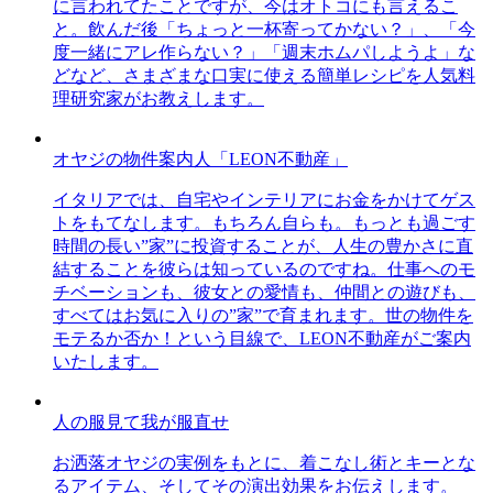
に言われてたことですが、今はオトコにも言えるこ
と。飲んだ後「ちょっと一杯寄ってかない？」、「今
度一緒にアレ作らない？」「週末ホムパしようよ」な
どなど、さまざまな口実に使える簡単レシピを人気料
理研究家がお教えします。
オヤジの物件案内人「LEON不動産」
イタリアでは、自宅やインテリアにお金をかけてゲス
トをもてなします。もちろん自らも。もっとも過ごす
時間の長い”家”に投資することが、人生の豊かさに直
結することを彼らは知っているのですね。仕事へのモ
チベーションも、彼女との愛情も、仲間との遊びも、
すべてはお気に入りの”家”で育まれます。世の物件を
モテるか否か！という目線で、LEON不動産がご案内
いたします。
人の服見て我が服直せ
お洒落オヤジの実例をもとに、着こなし術とキーとな
るアイテム、そしてその演出効果をお伝えします。