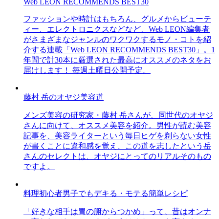
Web LEON RECOMMENDS BEST30
ファッションや時計はもちろん、グルメからビューテ
ィー、エレクトロニクスなどなど、Web LEON編集者
がさまざまなジャンルのワクワクするモノ・コトを紹
介する連載「Web LEON RECOMMENDS BEST30」。1
年間で計30本に厳選された最高にオススメのネタをお
届けします！ 毎週土曜日公開予定。
藤村 岳のオヤジ美容道
メンズ美容の研究家・藤村 岳さんが、同世代のオヤジ
さんに向けて、オススメ美容を紹介。男性が読む美容
記事を、美容ライターという毎日ヒゲを剃らない女性
が書くことに違和感を覚え、この道を志したという岳
さんのセレクトは、オヤジにとってのリアルそのもの
ですよ。
料理初心者男子でもデキる・モテる簡単レシピ
「好きな相手は胃の腑からつかめ」って、昔はオンナ