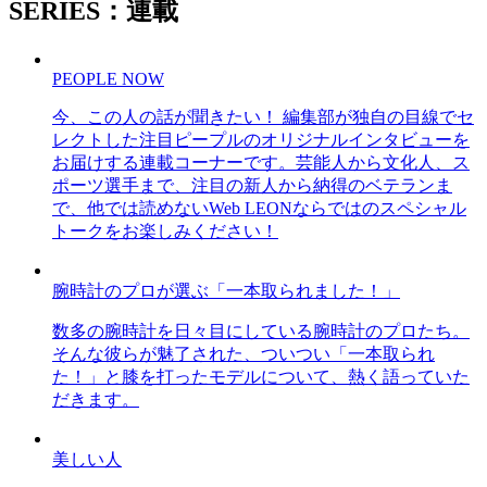
SERIES：連載
PEOPLE NOW
今、この人の話が聞きたい！ 編集部が独自の目線でセ
レクトした注目ピープルのオリジナルインタビューを
お届けする連載コーナーです。芸能人から文化人、ス
ポーツ選手まで、注目の新人から納得のベテランま
で、他では読めないWeb LEONならではのスペシャル
トークをお楽しみください！
腕時計のプロが選ぶ「一本取られました！」
数多の腕時計を日々目にしている腕時計のプロたち。
そんな彼らが魅了された、ついつい「一本取られ
た！」と膝を打ったモデルについて、熱く語っていた
だきます。
美しい人