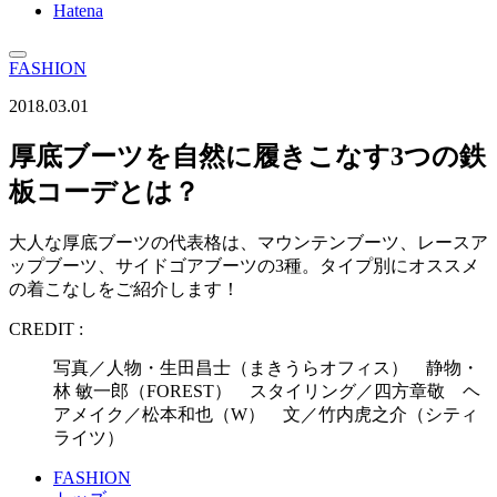
Hatena
FASHION
2018.03.01
厚底ブーツを自然に履きこなす3つの鉄
板コーデとは？
大人な厚底ブーツの代表格は、マウンテンブーツ、レースア
ップブーツ、サイドゴアブーツの3種。タイプ別にオススメ
の着こなしをご紹介します！
CREDIT :
写真／人物・生田昌士（まきうらオフィス） 静物・
林 敏一郎（FOREST） スタイリング／四方章敬 ヘ
アメイク／松本和也（W） 文／竹内虎之介（シティ
ライツ）
FASHION