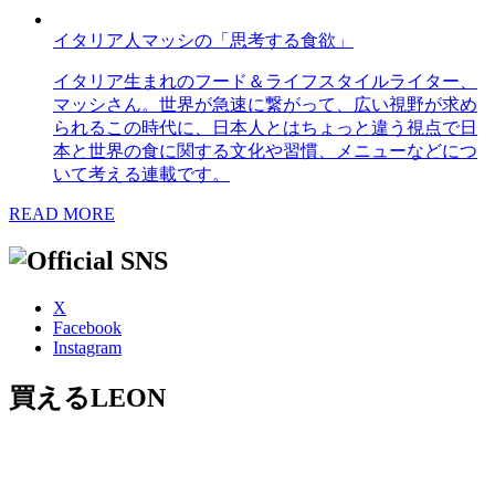
イタリア人マッシの「思考する食欲」
イタリア生まれのフード＆ライフスタイルライター、
マッシさん。世界が急速に繋がって、広い視野が求め
られるこの時代に、日本人とはちょっと違う視点で日
本と世界の食に関する文化や習慣、メニューなどにつ
いて考える連載です。
READ MORE
X
Facebook
Instagram
買えるLEON