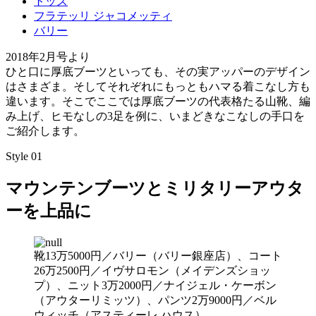
トッズ
フラテッリ ジャコメッティ
バリー
2018年2月号より
ひと口に厚底ブーツといっても、その実アッパーのデザイン
はさまざま。そしてそれぞれにもっともハマる着こなし方も
違います。そこでここでは厚底ブーツの代表格たる山靴、編
み上げ、ヒモなしの3足を例に、いまどきなこなしの手口を
ご紹介します。
Style 01
マウンテンブーツとミリタリーアウタ
ーを上品に
靴13万5000円／バリー（バリー銀座店）、コート
26万2500円／イヴサロモン（メイデンズショッ
プ）、ニット3万2000円／ナイジェル・ケーボン
（アウターリミッツ）、パンツ2万9000円／ベル
ウィッチ（アスティーレ ハウス）