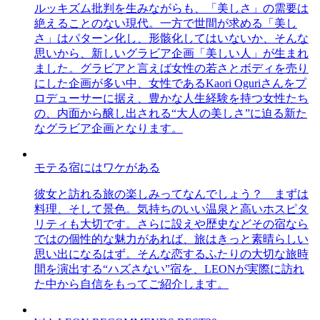
ルッキズム批判を生みながらも、「美しさ」の需要は
絶えることのない現代。一方で世間が求める「美し
さ」はパターン化し、形骸化してはいないか、そんな
思いから、新しいグラビア企画「美しい人」が生まれ
ました。グラビアと言えば女性の若さとボディを売り
にした企画が多い中、女性であるKaori Oguriさんをプ
ロデューサーに据え、豊かな人生経験を持つ女性たち
の、内面から醸し出される“大人の美しさ”に迫る新た
なグラビア企画となります。
モテる宿にはワケがある
彼女と訪れる旅の楽しみってなんでしょう？ まずは
料理、そして景色。気持ちのいい温泉と高いホスピタ
リティも大切です。さらに設えや歴史などその宿なら
ではの個性的な魅力があれば、旅はきっと素晴らしい
思い出になるはず。そんな恋するふたりの大切な旅時
間を演出する“ハズさない”宿を、LEONが実際に訪れ
た中から自信をもってご紹介します。