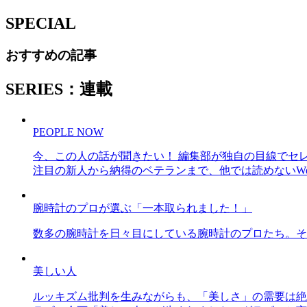
SPECIAL
おすすめの記事
SERIES：連載
PEOPLE NOW
今、この人の話が聞きたい！ 編集部が独自の目線でセ
注目の新人から納得のベテランまで、他では読めないWe
腕時計のプロが選ぶ「一本取られました！」
数多の腕時計を日々目にしている腕時計のプロたち。そ
美しい人
ルッキズム批判を生みながらも、「美しさ」の需要は絶