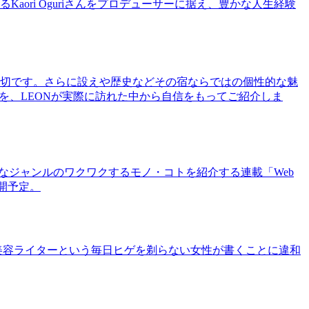
ri Oguriさんをプロデューサーに据え、豊かな人生経験
切です。さらに設えや歴史などその宿ならではの個性的な魅
を、LEONが実際に訪れた中から自信をもってご紹介しま
まなジャンルのワクワクするモノ・コトを紹介する連載「Web
公開予定。
美容ライターという毎日ヒゲを剃らない女性が書くことに違和