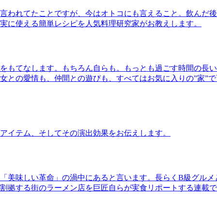
言われてたことですが、今はオトコにも言えること。飲んだ後
実に使える簡単レシピを人気料理研究家がお教えします。
をもてなします。もちろん自らも。もっとも過ごす時間の長い
女との愛情も、仲間との遊びも、すべてはお気に入りの”家”
アイテム、そしてその演出効果をお伝えします。
「美味しい革命」の渦中にあると言います。長らくB級グルメ
割拠する街のラーメン店を巨匠自らが実食リポートする連載で