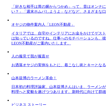
「好きな相手は胃の腑からつかめ」って、昔はオンナに
い？」「週末ホムパしようよ」などなど、さまざまな口
オヤジの物件案内人「LEON不動産」
イタリアでは、自宅やインテリアにお金をかけてゲスト
は知っているのですね。仕事へのモチベーションも、彼
LEON不動産がご案内いたします。
人の服見て我が服直せ
お洒落オヤジの実例をもとに、着こなし術とキーとなる
山本益博のラーメン革命！
日本初の料理評論家、山本益博さんはいま、ラーメンが
料理へと変貌を遂げつつあります。新時代に向けて群雄
ビジネス ストーリー