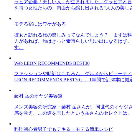
ラビア企画「美しい人」が生まれました。グラビアと言え
を持つ女性たちの、内面から醸し出される“大人の美し
モテる宿にはワケがある
彼女と訪れる旅の楽しみってなんでしょう？ まずは料
力があれば、旅はきっと素晴らしい思い出になるはず。
す。
Web LEON RECOMMENDS BEST30
ファッションや時計はもちろん、グルメからビューティー
LEON RECOMMENDS BEST30」。1年間で計
藤村 岳のオヤジ美容道
メンズ美容の研究家・藤村 岳さんが、同世代のオヤジ
感を覚え、この道を志したという岳さんのセレクトは、
料理初心者男子でもデキる・モテる簡単レシピ