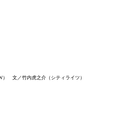
也（W） 文／竹内虎之介（シティライツ）