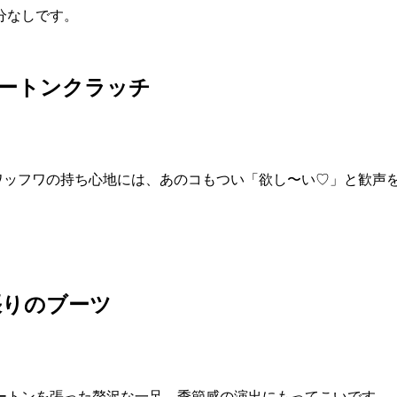
分なしです。
ムートンクラッチ
フワッフワの持ち心地には、あのコもつい「欲し〜い♡」と歓声
張りのブーツ
ートンを張った贅沢な一足。季節感の演出にもってこいです。