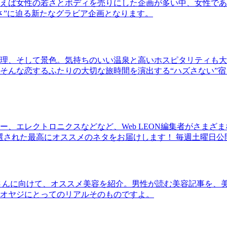
ば女性の若さとボディを売りにした企画が多い中、女性であるKao
さ”に迫る新たなグラビア企画となります。
理、そして景色。気持ちのいい温泉と高いホスピタリティも大
そんな恋するふたりの大切な旅時間を演出する“ハズさない”宿
、エレクトロニクスなどなど、Web LEON編集者がさまざ
30本に厳選された最高にオススメのネタをお届けします！ 毎週土曜日
さんに向けて、オススメ美容を紹介。男性が読む美容記事を、
オヤジにとってのリアルそのものですよ。