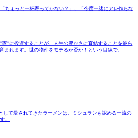
「ちょっと一杯寄ってかない？」、「今度一緒にアレ作らな
”家”に投資することが、人生の豊かさに直結することを彼ら
で育まれます。世の物件をモテるか否か！という目線で、
として愛されてきたラーメンは、ミシュランも認める一流の
す。