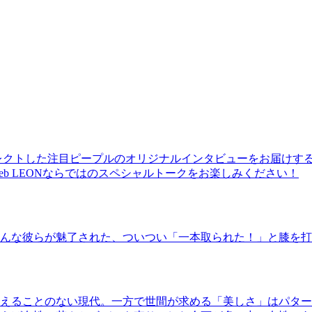
レクトした注目ピープルのオリジナルインタビューをお届けす
b LEONならではのスペシャルトークをお楽しみください！
んな彼らが魅了された、ついつい「一本取られた！」と膝を打
えることのない現代。一方で世間が求める「美しさ」はパター