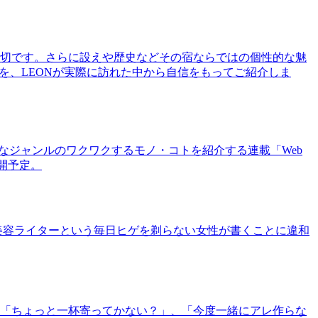
切です。さらに設えや歴史などその宿ならではの個性的な魅
を、LEONが実際に訪れた中から自信をもってご紹介しま
まなジャンルのワクワクするモノ・コトを紹介する連載「Web
公開予定。
美容ライターという毎日ヒゲを剃らない女性が書くことに違和
「ちょっと一杯寄ってかない？」、「今度一緒にアレ作らな