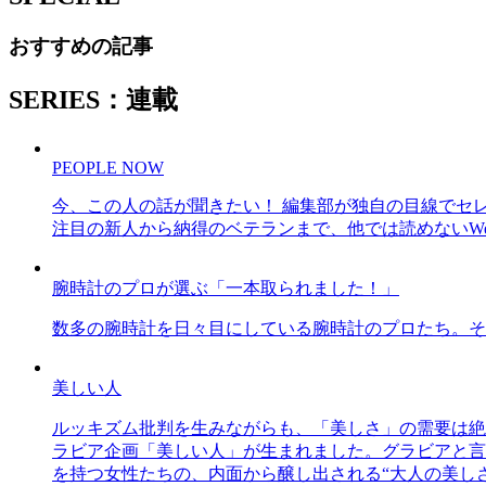
おすすめの記事
SERIES：連載
PEOPLE NOW
今、この人の話が聞きたい！ 編集部が独自の目線でセ
注目の新人から納得のベテランまで、他では読めないWe
腕時計のプロが選ぶ「一本取られました！」
数多の腕時計を日々目にしている腕時計のプロたち。そ
美しい人
ルッキズム批判を生みながらも、「美しさ」の需要は絶
ラビア企画「美しい人」が生まれました。グラビアと言え
を持つ女性たちの、内面から醸し出される“大人の美し