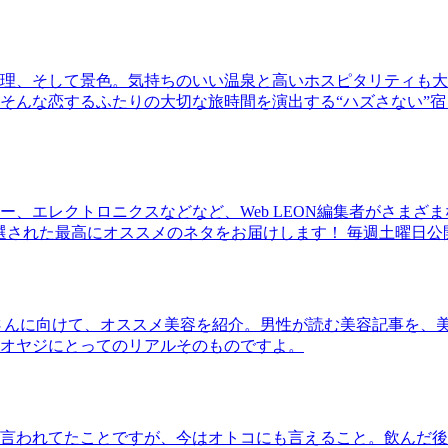
理、そして景色。気持ちのいい温泉と高いホスピタリティも大
そんな恋するふたりの大切な旅時間を演出する“ハズさない”宿
、エレクトロニクスなどなど、Web LEON編集者がさまざ
30本に厳選された最高にオススメのネタをお届けします！ 毎週土曜日
さんに向けて、オススメ美容を紹介。男性が読む美容記事を、
オヤジにとってのリアルそのものですよ。
言われてたことですが、今はオトコにも言えること。飲んだ後