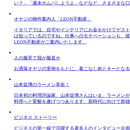
い？」「週末ホムパしようよ」などなど、さまざまな口
オヤジの物件案内人「LEON不動産」
イタリアでは、自宅やインテリアにお金をかけてゲスト
は知っているのですね。仕事へのモチベーションも、彼
LEON不動産がご案内いたします。
人の服見て我が服直せ
お洒落オヤジの実例をもとに、着こなし術とキーとなる
山本益博のラーメン革命！
日本初の料理評論家、山本益博さんはいま、ラーメンが
料理へと変貌を遂げつつあります。新時代に向けて群雄
ビジネス ストーリー
ビジネスの第一線で活躍する著名人のインタビュー企画