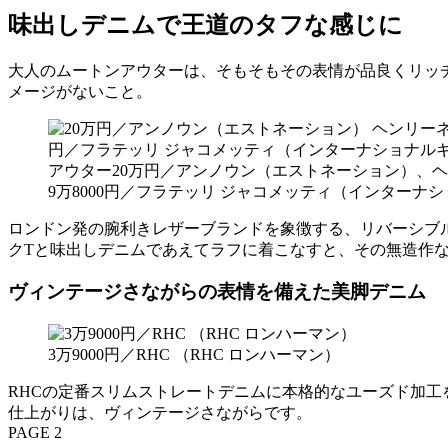
味出しデニムで王道のタフな感じに
大人のムートンアウターは、そもそもその表情が品良くリッ
メージがないこと。
アウター20万円／アンノウン（エストネーション）、ヘン
9万8000円／フラテッリ ジャコメッティ（インターナ
ロンドン発の腕利きレザーブランドを象徴する、リバーシブ
クTと味出しデニムであえてラフに着こなすと、その無造作
ヴィンテージさながらの表情を備えた美脚デニム
3万9000円／RHC （RHC ロンハーマン）
RHCの定番スリムストレートデニムに本格的なユーズド加工
仕上がりは、ヴィンテージさながらです。
PAGE 2