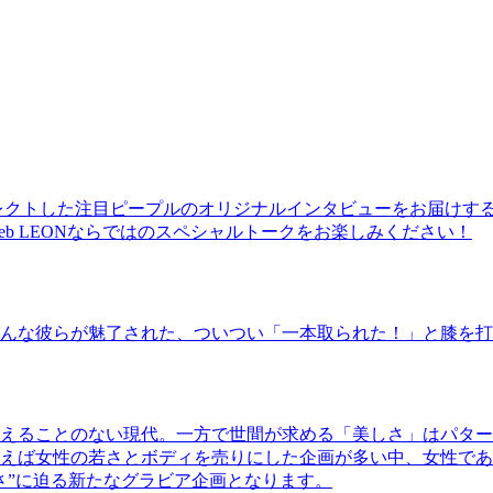
レクトした注目ピープルのオリジナルインタビューをお届けす
b LEONならではのスペシャルトークをお楽しみください！
んな彼らが魅了された、ついつい「一本取られた！」と膝を打
えることのない現代。一方で世間が求める「美しさ」はパター
ば女性の若さとボディを売りにした企画が多い中、女性であるKao
さ”に迫る新たなグラビア企画となります。