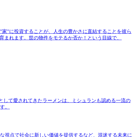
”家”に投資することが、人生の豊かさに直結することを彼ら
で育まれます。世の物件をモテるか否か！という目線で、
として愛されてきたラーメンは、ミシュランも認める一流の
す。
な視点で社会に新しい価値を提供するなど、混迷する未来に