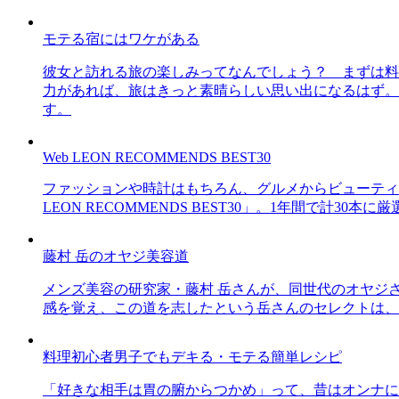
モテる宿にはワケがある
彼女と訪れる旅の楽しみってなんでしょう？ まずは料
力があれば、旅はきっと素晴らしい思い出になるはず。
す。
Web LEON RECOMMENDS BEST30
ファッションや時計はもちろん、グルメからビューティー
LEON RECOMMENDS BEST30」。1年間で計
藤村 岳のオヤジ美容道
メンズ美容の研究家・藤村 岳さんが、同世代のオヤジ
感を覚え、この道を志したという岳さんのセレクトは、
料理初心者男子でもデキる・モテる簡単レシピ
「好きな相手は胃の腑からつかめ」って、昔はオンナに