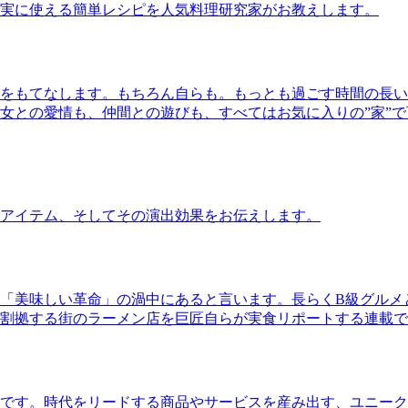
実に使える簡単レシピを人気料理研究家がお教えします。
をもてなします。もちろん自らも。もっとも過ごす時間の長い
女との愛情も、仲間との遊びも、すべてはお気に入りの”家”
アイテム、そしてその演出効果をお伝えします。
「美味しい革命」の渦中にあると言います。長らくB級グルメ
割拠する街のラーメン店を巨匠自らが実食リポートする連載で
です。時代をリードする商品やサービスを産み出す、ユニーク