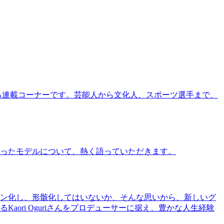
る連載コーナーです。芸能人から文化人、スポーツ選手まで、
ったモデルについて、熱く語っていただきます。
ン化し、形骸化してはいないか、そんな思いから、新しいグ
ri Oguriさんをプロデューサーに据え、豊かな人生経験