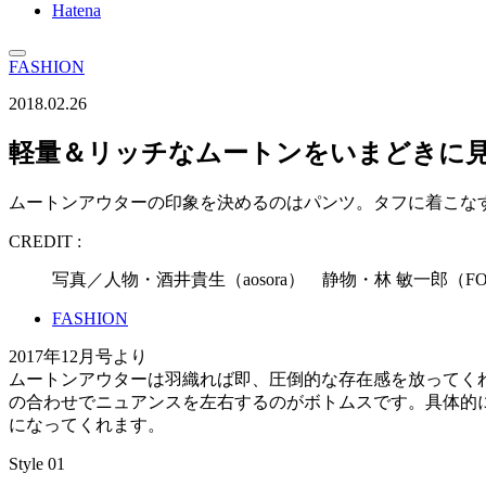
Hatena
FASHION
2018.02.26
軽量＆リッチなムートンをいまどきに見
ムートンアウターの印象を決めるのはパンツ。タフに着こな
CREDIT :
写真／人物・酒井貴生（aosora） 静物・林 敏一郎
FASHION
2017年12月号より
ムートンアウターは羽織れば即、圧倒的な存在感を放ってく
の合わせでニュアンスを左右するのがボトムスです。具体的
になってくれます。
Style 01