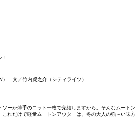
シ！
也（W） 文／竹内虎之介（シティライツ）
トソーか薄手のニット一枚で完結しますから。そんなムートン
。これだけで軽量ムートンアウターは、冬の大人の強～い味方