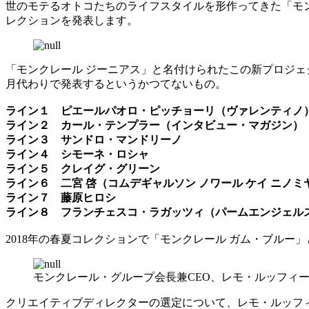
世のモテるオトコたちのライフスタイルを形作ってきた「モン
レクションを発表します。
「モンクレール ジーニアス」と名付けられたこの新プロジ
月代わりで発表するというかつてないもの。
ライン１ ピエールパオロ・ピッチョーリ（ヴァレンティノ
ライン２ カール・テンプラー（インタビュー・マガジン）
ライン３ サンドロ・マンドリーノ
ライン４ シモーネ・ロシャ
ライン５ クレイグ・グリーン
ライン６ 二宮 啓（コムデギャルソン ノワール ケイ ニノミ
ライン７ 藤原ヒロシ
ライン８ フランチェスコ・ラガッツィ（パームエンジェル
2018年の春夏コレクションで「モンクレール ガム・ブル
モンクレール・グループ会長兼CEO、レモ・ルッフィ
クリエイティブディレクターの選定について、レモ・ルッフ