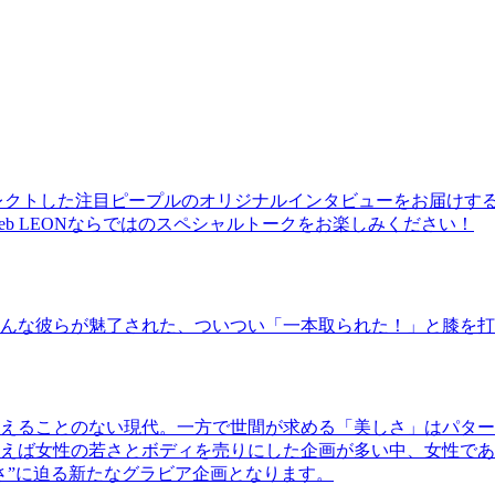
レクトした注目ピープルのオリジナルインタビューをお届けす
b LEONならではのスペシャルトークをお楽しみください！
んな彼らが魅了された、ついつい「一本取られた！」と膝を打
えることのない現代。一方で世間が求める「美しさ」はパター
ば女性の若さとボディを売りにした企画が多い中、女性であるKao
さ”に迫る新たなグラビア企画となります。