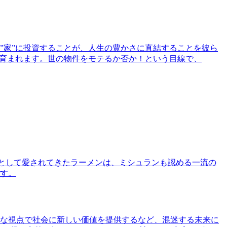
”家”に投資することが、人生の豊かさに直結することを彼ら
で育まれます。世の物件をモテるか否か！という目線で、
として愛されてきたラーメンは、ミシュランも認める一流の
す。
な視点で社会に新しい価値を提供するなど、混迷する未来に