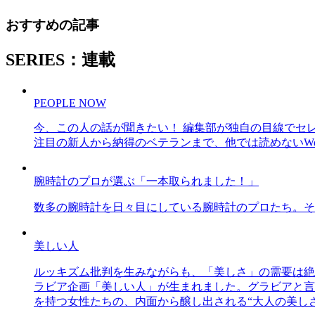
おすすめの記事
SERIES：連載
PEOPLE NOW
今、この人の話が聞きたい！ 編集部が独自の目線でセ
注目の新人から納得のベテランまで、他では読めないWe
腕時計のプロが選ぶ「一本取られました！」
数多の腕時計を日々目にしている腕時計のプロたち。そ
美しい人
ルッキズム批判を生みながらも、「美しさ」の需要は絶
ラビア企画「美しい人」が生まれました。グラビアと言え
を持つ女性たちの、内面から醸し出される“大人の美し