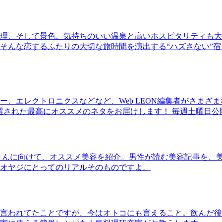
理、そして景色。気持ちのいい温泉と高いホスピタリティも大
そんな恋するふたりの大切な旅時間を演出する“ハズさない”宿
、エレクトロニクスなどなど、Web LEON編集者がさまざ
30本に厳選された最高にオススメのネタをお届けします！ 毎週土曜日
さんに向けて、オススメ美容を紹介。男性が読む美容記事を、
オヤジにとってのリアルそのものですよ。
言われてたことですが、今はオトコにも言えること。飲んだ後