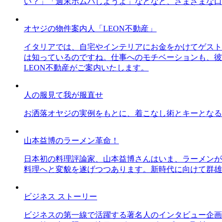
い？」「週末ホムパしようよ」などなど、さまざまな口
オヤジの物件案内人「LEON不動産」
イタリアでは、自宅やインテリアにお金をかけてゲスト
は知っているのですね。仕事へのモチベーションも、彼
LEON不動産がご案内いたします。
人の服見て我が服直せ
お洒落オヤジの実例をもとに、着こなし術とキーとなる
山本益博のラーメン革命！
日本初の料理評論家、山本益博さんはいま、ラーメンが
料理へと変貌を遂げつつあります。新時代に向けて群雄
ビジネス ストーリー
ビジネスの第一線で活躍する著名人のインタビュー企画