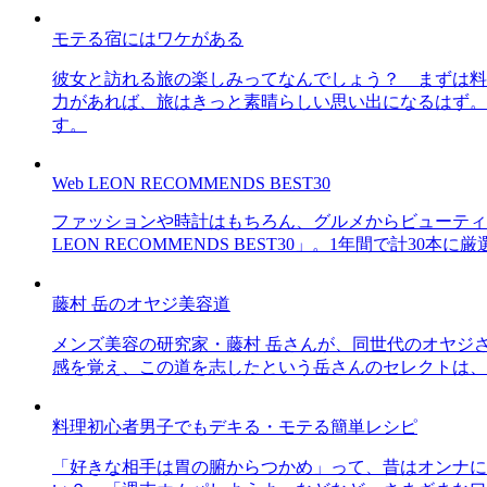
モテる宿にはワケがある
彼女と訪れる旅の楽しみってなんでしょう？ まずは料
力があれば、旅はきっと素晴らしい思い出になるはず。
す。
Web LEON RECOMMENDS BEST30
ファッションや時計はもちろん、グルメからビューティー
LEON RECOMMENDS BEST30」。1年間で計
藤村 岳のオヤジ美容道
メンズ美容の研究家・藤村 岳さんが、同世代のオヤジ
感を覚え、この道を志したという岳さんのセレクトは、
料理初心者男子でもデキる・モテる簡単レシピ
「好きな相手は胃の腑からつかめ」って、昔はオンナに