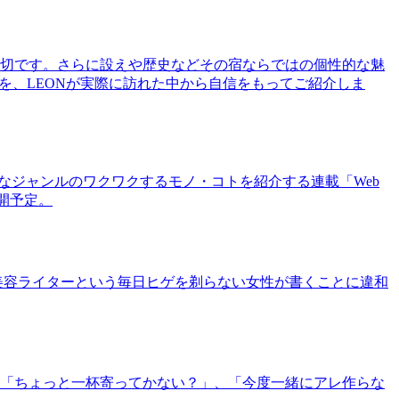
切です。さらに設えや歴史などその宿ならではの個性的な魅
を、LEONが実際に訪れた中から自信をもってご紹介しま
まなジャンルのワクワクするモノ・コトを紹介する連載「Web
公開予定。
美容ライターという毎日ヒゲを剃らない女性が書くことに違和
「ちょっと一杯寄ってかない？」、「今度一緒にアレ作らな