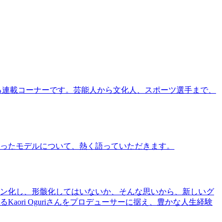
る連載コーナーです。芸能人から文化人、スポーツ選手まで、
ったモデルについて、熱く語っていただきます。
ン化し、形骸化してはいないか、そんな思いから、新しいグ
ri Oguriさんをプロデューサーに据え、豊かな人生経験