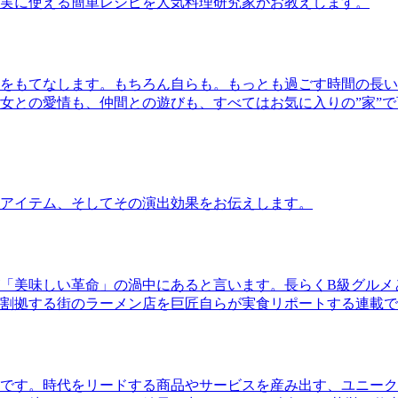
実に使える簡単レシピを人気料理研究家がお教えします。
をもてなします。もちろん自らも。もっとも過ごす時間の長い
女との愛情も、仲間との遊びも、すべてはお気に入りの”家”
アイテム、そしてその演出効果をお伝えします。
「美味しい革命」の渦中にあると言います。長らくB級グルメ
割拠する街のラーメン店を巨匠自らが実食リポートする連載で
です。時代をリードする商品やサービスを産み出す、ユニーク