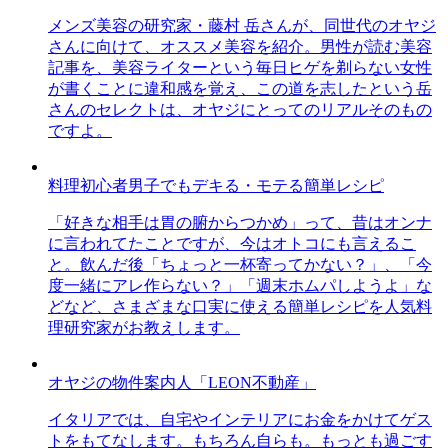
メンズ美容の研究家・藤村 岳さんが、同世代のオヤジ
さんに向けて、オススメ美容を紹介。男性が読む美容
記事を、美容ライターという毎日ヒゲを剃らない女性
が書くことに違和感を覚え、この道を志したという岳
さんのセレクトは、オヤジにとってのリアルそのもの
ですよ。
料理初心者男子でもデキる・モテる簡単レシピ
「好きな相手は胃の腑からつかめ」って、昔はオンナ
に言われてたことですが、今はオトコにも言えるこ
と。飲んだ後「ちょっと一杯寄ってかない？」、「今
度一緒にアレ作らない？」「週末ホムパしようよ」な
どなど、さまざまな口実に使える簡単レシピを人気料
理研究家がお教えします。
オヤジの物件案内人「LEON不動産」
イタリアでは、自宅やインテリアにお金をかけてゲス
トをもてなします。もちろん自らも。もっとも過ごす