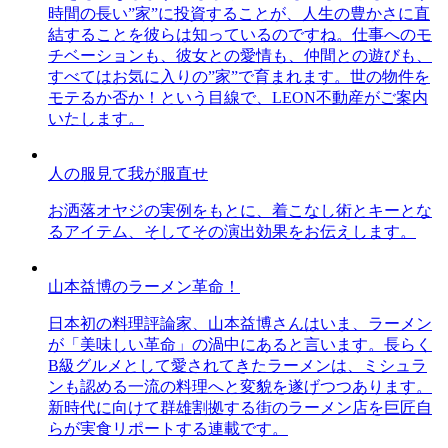
時間の長い”家”に投資することが、人生の豊かさに直
結することを彼らは知っているのですね。仕事へのモ
チベーションも、彼女との愛情も、仲間との遊びも、
すべてはお気に入りの”家”で育まれます。世の物件を
モテるか否か！という目線で、LEON不動産がご案内
いたします。
人の服見て我が服直せ
お洒落オヤジの実例をもとに、着こなし術とキーとな
るアイテム、そしてその演出効果をお伝えします。
山本益博のラーメン革命！
日本初の料理評論家、山本益博さんはいま、ラーメン
が「美味しい革命」の渦中にあると言います。長らく
B級グルメとして愛されてきたラーメンは、ミシュラ
ンも認める一流の料理へと変貌を遂げつつあります。
新時代に向けて群雄割拠する街のラーメン店を巨匠自
らが実食リポートする連載です。