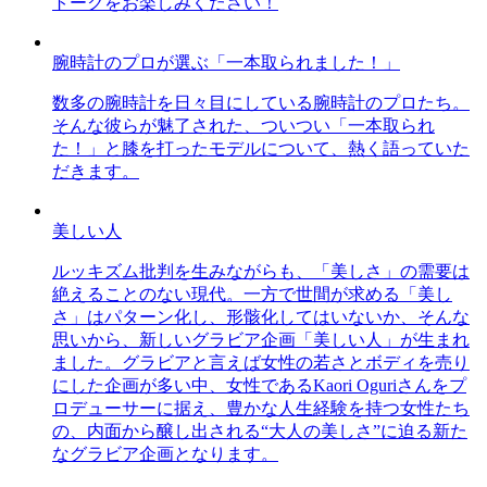
トークをお楽しみください！
腕時計のプロが選ぶ「一本取られました！」
数多の腕時計を日々目にしている腕時計のプロたち。
そんな彼らが魅了された、ついつい「一本取られ
た！」と膝を打ったモデルについて、熱く語っていた
だきます。
美しい人
ルッキズム批判を生みながらも、「美しさ」の需要は
絶えることのない現代。一方で世間が求める「美し
さ」はパターン化し、形骸化してはいないか、そんな
思いから、新しいグラビア企画「美しい人」が生まれ
ました。グラビアと言えば女性の若さとボディを売り
にした企画が多い中、女性であるKaori Oguriさんをプ
ロデューサーに据え、豊かな人生経験を持つ女性たち
の、内面から醸し出される“大人の美しさ”に迫る新た
なグラビア企画となります。