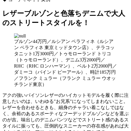
レザーブルゾンと色落ちデニムで大人
のストリートスタイルを！
ブルゾン44万円／ルシアン ペラフィネ（ルシア
ン ペラフィネ 東京ミッドタウン店）、テラコッ
タニット1万3000円／トゥモローランド トリコ
（トゥモローランド）、デニム3万2000円／
RHC（RHC ロンハーマン）、ベルト2万2000円／
ダミーコ（バインド ピーアール）、時計185万円
／フランク ミュラー（フランク ミュラー ウオッ
チランド東京）
アクの強いパイソンレザーのハイカットモデルを履く際に注
意したいのは、いわゆる"お兄系"になってしまわないこと。
レザーを合わせるときも、細身のチャラい着こなしではな
く、余裕のあるスポーティなフーデッドブルゾンなどを選ぶ
のが吉。味出しのデニムパンツなどでストリート感のあるス
タイルに振っても、圧倒的なスニーカーの存在感があれば大