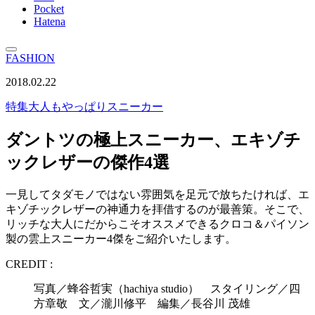
Pocket
Hatena
FASHION
2018.02.22
特集
大人もやっぱりスニーカー
ダントツの極上スニーカー、エキゾチ
ックレザーの傑作4選
一見してタダモノではない雰囲気を足元で放ちたければ、エ
キゾチックレザーの神通力を拝借するのが最善策。そこで、
リッチな大人にだからこそオススメできるクロコ＆パイソン
製の雲上スニーカー4傑をご紹介いたします。
CREDIT :
写真／蜂谷哲実（hachiya studio） スタイリング／四
方章敬 文／瀧川修平 編集／長谷川 茂雄