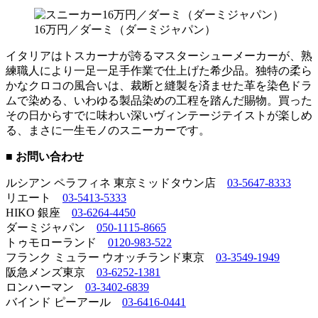
16万円／ダーミ（ダーミジャパン）
イタリアはトスカーナが誇るマスターシューメーカーが、熟
練職人により一足一足手作業で仕上げた希少品。独特の柔ら
かなクロコの風合いは、裁断と縫製を済ませた革を染色ドラ
ムで染める、いわゆる製品染めの工程を踏んだ賜物。買った
その日からすでに味わい深いヴィンテージテイストが楽しめ
る、まさに一生モノのスニーカーです。
■ お問い合わせ
ルシアン ペラフィネ 東京ミッドタウン店
03-5647-8333
リエート
03-5413-5333
HIKO 銀座
03-6264-4450
ダーミジャパン
050-1115-8665
トゥモローランド
0120-983-522
フランク ミュラー ウオッチランド東京
03-3549-1949
阪急メンズ東京
03-6252-1381
ロンハーマン
03-3402-6839
バインド ピーアール
03-6416-0441