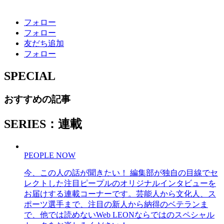
フォロー
フォロー
友だち追加
フォロー
SPECIAL
おすすめの記事
SERIES：連載
PEOPLE NOW
今、この人の話が聞きたい！ 編集部が独自の目線でセ
レクトした注目ピープルのオリジナルインタビューを
お届けする連載コーナーです。芸能人から文化人、ス
ポーツ選手まで、注目の新人から納得のベテランま
で、他では読めないWeb LEONならではのスペシャル