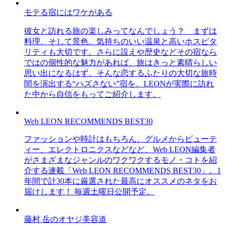
モテる宿にはワケがある
彼女と訪れる旅の楽しみってなんでしょう？ まずは
料理、そして景色。気持ちのいい温泉と高いホスピタ
リティも大切です。さらに設えや歴史などその宿なら
ではの個性的な魅力があれば、旅はきっと素晴らしい
思い出になるはず。そんな恋するふたりの大切な旅時
間を演出する“ハズさない”宿を、LEONが実際に訪れ
た中から自信をもってご紹介します。
Web LEON RECOMMENDS BEST30
ファッションや時計はもちろん、グルメからビューテ
ィー、エレクトロニクスなどなど、Web LEON編集者
がさまざまなジャンルのワクワクするモノ・コトを紹
介する連載「Web LEON RECOMMENDS BEST30」。1
年間で計30本に厳選された最高にオススメのネタをお
届けします！ 毎週土曜日公開予定。
藤村 岳のオヤジ美容道