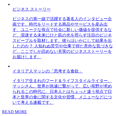
ビジネス ストーリー
ビジネスの第一線で活躍する著名人のインタビュー企
画です。時代をリードする商品やサービスを産み出
す、ユニークな視点で社会に新しい価値を提供するな
ど、混迷する未来にひと筋の光を照らす注目のビジネ
スピープルを取材します。彼らはいかにして結果を出
したのか？ 人知れぬ苦労や仕事で得た意外な気づきな
ど、ここでしか読めない充実のビジネスストーリーを
お届けします。
イタリア人マッシの「思考する食欲」
イタリア生まれのフード＆ライフスタイルライター、
マッシさん。世界が急速に繋がって、広い視野が求め
られるこの時代に、日本人とはちょっと違う視点で日
本と世界の食に関する文化や習慣、メニューなどにつ
いて考える連載です。
READ MORE