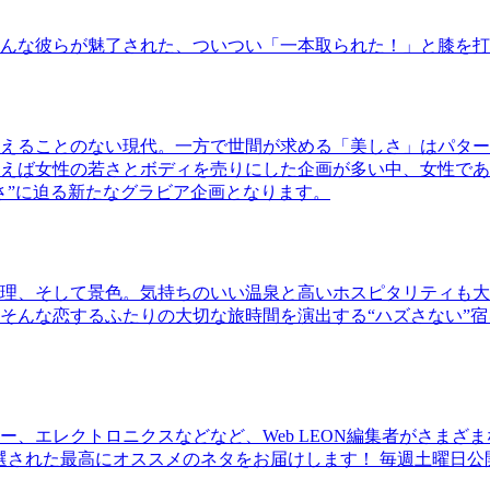
んな彼らが魅了された、ついつい「一本取られた！」と膝を打
えることのない現代。一方で世間が求める「美しさ」はパター
ば女性の若さとボディを売りにした企画が多い中、女性であるKao
さ”に迫る新たなグラビア企画となります。
理、そして景色。気持ちのいい温泉と高いホスピタリティも大
そんな恋するふたりの大切な旅時間を演出する“ハズさない”宿
、エレクトロニクスなどなど、Web LEON編集者がさまざ
30本に厳選された最高にオススメのネタをお届けします！ 毎週土曜日