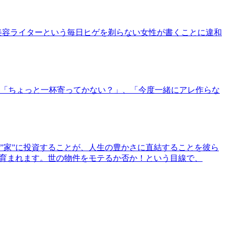
美容ライターという毎日ヒゲを剃らない女性が書くことに違和
「ちょっと一杯寄ってかない？」、「今度一緒にアレ作らな
”家”に投資することが、人生の豊かさに直結することを彼ら
で育まれます。世の物件をモテるか否か！という目線で、