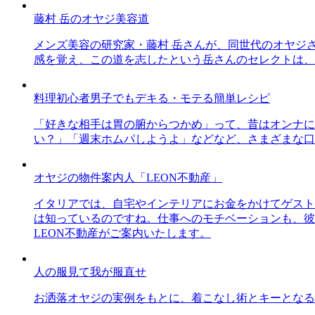
藤村 岳のオヤジ美容道
メンズ美容の研究家・藤村 岳さんが、同世代のオヤジ
感を覚え、この道を志したという岳さんのセレクトは、
料理初心者男子でもデキる・モテる簡単レシピ
「好きな相手は胃の腑からつかめ」って、昔はオンナに
い？」「週末ホムパしようよ」などなど、さまざまな口
オヤジの物件案内人「LEON不動産」
イタリアでは、自宅やインテリアにお金をかけてゲスト
は知っているのですね。仕事へのモチベーションも、彼
LEON不動産がご案内いたします。
人の服見て我が服直せ
お洒落オヤジの実例をもとに、着こなし術とキーとなる