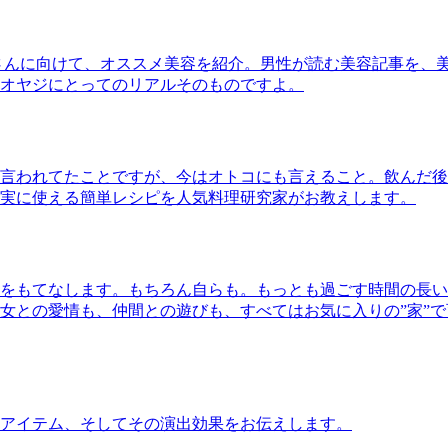
さんに向けて、オススメ美容を紹介。男性が読む美容記事を、
オヤジにとってのリアルそのものですよ。
言われてたことですが、今はオトコにも言えること。飲んだ後
実に使える簡単レシピを人気料理研究家がお教えします。
をもてなします。もちろん自らも。もっとも過ごす時間の長い
女との愛情も、仲間との遊びも、すべてはお気に入りの”家”
アイテム、そしてその演出効果をお伝えします。