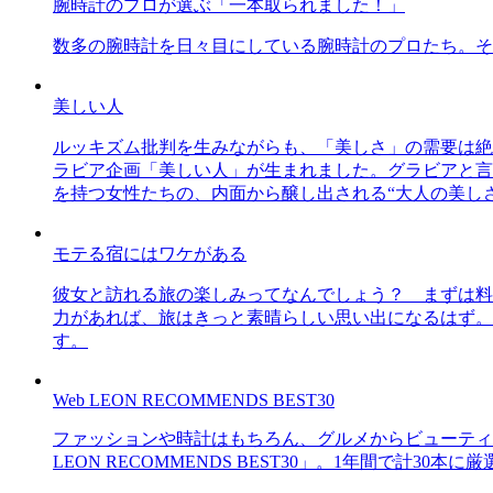
腕時計のプロが選ぶ「一本取られました！」
数多の腕時計を日々目にしている腕時計のプロたち。そ
美しい人
ルッキズム批判を生みながらも、「美しさ」の需要は絶
ラビア企画「美しい人」が生まれました。グラビアと言え
を持つ女性たちの、内面から醸し出される“大人の美し
モテる宿にはワケがある
彼女と訪れる旅の楽しみってなんでしょう？ まずは料
力があれば、旅はきっと素晴らしい思い出になるはず。
す。
Web LEON RECOMMENDS BEST30
ファッションや時計はもちろん、グルメからビューティー
LEON RECOMMENDS BEST30」。1年間で計