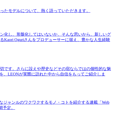
ったモデルについて、熱く語っていただきます。
ン化し、形骸化してはいないか、そんな思いから、新しいグ
ri Oguriさんをプロデューサーに据え、豊かな人生経験
切です。さらに設えや歴史などその宿ならではの個性的な魅
を、LEONが実際に訪れた中から自信をもってご紹介しま
まなジャンルのワクワクするモノ・コトを紹介する連載「Web
公開予定。