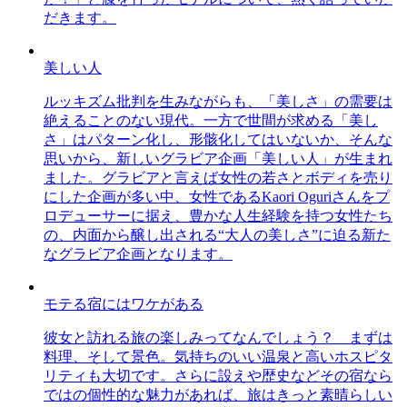
だきます。
美しい人
ルッキズム批判を生みながらも、「美しさ」の需要は
絶えることのない現代。一方で世間が求める「美し
さ」はパターン化し、形骸化してはいないか、そんな
思いから、新しいグラビア企画「美しい人」が生まれ
ました。グラビアと言えば女性の若さとボディを売り
にした企画が多い中、女性であるKaori Oguriさんをプ
ロデューサーに据え、豊かな人生経験を持つ女性たち
の、内面から醸し出される“大人の美しさ”に迫る新た
なグラビア企画となります。
モテる宿にはワケがある
彼女と訪れる旅の楽しみってなんでしょう？ まずは
料理、そして景色。気持ちのいい温泉と高いホスピタ
リティも大切です。さらに設えや歴史などその宿なら
ではの個性的な魅力があれば、旅はきっと素晴らしい