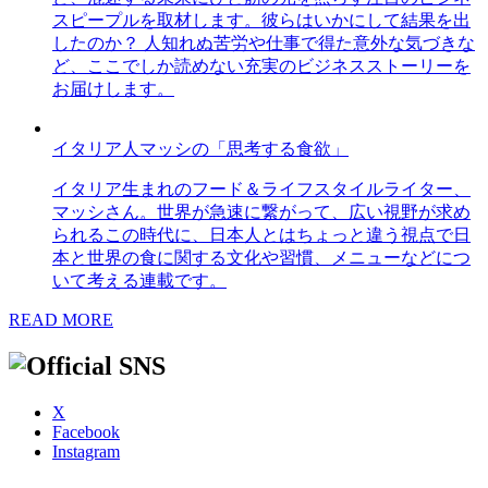
スピープルを取材します。彼らはいかにして結果を出
したのか？ 人知れぬ苦労や仕事で得た意外な気づきな
ど、ここでしか読めない充実のビジネスストーリーを
お届けします。
イタリア人マッシの「思考する食欲」
イタリア生まれのフード＆ライフスタイルライター、
マッシさん。世界が急速に繋がって、広い視野が求め
られるこの時代に、日本人とはちょっと違う視点で日
本と世界の食に関する文化や習慣、メニューなどにつ
いて考える連載です。
READ MORE
X
Facebook
Instagram