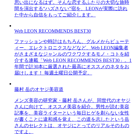
思い出になるはず。そんな恋するふたりの大切な旅時
間を演出する“ハズさない”宿を、LEONが実際に訪れ
た中から自信をもってご紹介します。
Web LEON RECOMMENDS BEST30
ファッションや時計はもちろん、グルメからビューテ
ィー、エレクトロニクスなどなど、Web LEON編集者
がさまざまなジャンルのワクワクするモノ・コトを紹
介する連載「Web LEON RECOMMENDS BEST30」。1
年間で計30本に厳選された最高にオススメのネタをお
届けします！ 毎週土曜日公開予定。
藤村 岳のオヤジ美容道
メンズ美容の研究家・藤村 岳さんが、同世代のオヤジ
さんに向けて、オススメ美容を紹介。男性が読む美容
記事を、美容ライターという毎日ヒゲを剃らない女性
が書くことに違和感を覚え、この道を志したという岳
さんのセレクトは、オヤジにとってのリアルそのもの
ですよ。