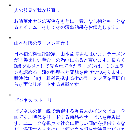
人の服見て我が服直せ
お洒落オヤジの実例をもとに、着こなし術とキーとな
るアイテム、そしてその演出効果をお伝えします。
山本益博のラーメン革命！
日本初の料理評論家、山本益博さんはいま、ラーメン
が「美味しい革命」の渦中にあると言います。長らく
B級グルメとして愛されてきたラーメンは、ミシュラ
ンも認める一流の料理へと変貌を遂げつつあります。
新時代に向けて群雄割拠する街のラーメン店を巨匠自
らが実食リポートする連載です。
ビジネス ストーリー
ビジネスの第一線で活躍する著名人のインタビュー企
画です。時代をリードする商品やサービスを産み出
す、ユニークな視点で社会に新しい価値を提供するな
ど、混迷する未来にひと筋の光を照らす注目のビジネ