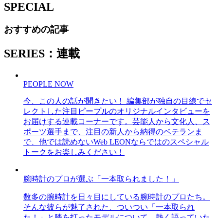
SPECIAL
おすすめの記事
SERIES：連載
PEOPLE NOW
今、この人の話が聞きたい！ 編集部が独自の目線でセ
レクトした注目ピープルのオリジナルインタビューを
お届けする連載コーナーです。芸能人から文化人、ス
ポーツ選手まで、注目の新人から納得のベテランま
で、他では読めないWeb LEONならではのスペシャル
トークをお楽しみください！
腕時計のプロが選ぶ「一本取られました！」
数多の腕時計を日々目にしている腕時計のプロたち。
そんな彼らが魅了された、ついつい「一本取られ
た！」と膝を打ったモデルについて、熱く語っていた