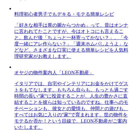
料理初心者男子でもデキる・モテる簡単レシピ
「好きな相手は胃の腑からつかめ」って、昔はオンナ
に言われてたことですが、今はオトコにも言えるこ
と。飲んだ後「ちょっと一杯寄ってかない？」、「今
度一緒にアレ作らない？」「週末ホムパしようよ」な
どなど、さまざまな口実に使える簡単レシピを人気料
理研究家がお教えします。
オヤジの物件案内人「LEON不動産」
イタリアでは、自宅やインテリアにお金をかけてゲス
トをもてなします。もちろん自らも。もっとも過ごす
時間の長い”家”に投資することが、人生の豊かさに直
結することを彼らは知っているのですね。仕事へのモ
チベーションも、彼女との愛情も、仲間との遊びも、
すべてはお気に入りの”家”で育まれます。世の物件を
モテるか否か！という目線で、LEON不動産がご案内
いたします。