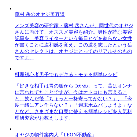
藤村 岳のオヤジ美容道
メンズ美容の研究家・藤村 岳さんが、同世代のオヤジ
さんに向けて、オススメ美容を紹介。男性が読む美容
記事を、美容ライターという毎日ヒゲを剃らない女性
が書くことに違和感を覚え、この道を志したという岳
さんのセレクトは、オヤジにとってのリアルそのもの
ですよ。
料理初心者男子でもデキる・モテる簡単レシピ
「好きな相手は胃の腑からつかめ」って、昔はオンナ
に言われてたことですが、今はオトコにも言えるこ
と。飲んだ後「ちょっと一杯寄ってかない？」、「今
度一緒にアレ作らない？」「週末ホムパしようよ」な
どなど、さまざまな口実に使える簡単レシピを人気料
理研究家がお教えします。
オヤジの物件案内人「LEON不動産」