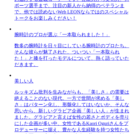
ポーツ選手まで、注目の新人から納得のベテランま
で、他では読めないWeb LEONならではのスペシャル
トークをお楽しみください！
腕時計のプロが選ぶ「一本取られました！」
数多の腕時計を日々目にしている腕時計のプロたち。
そんな彼らが魅了された、ついつい「一本取られ
た！」と膝を打ったモデルについて、熱く語っていた
だきます。
美しい人
ルッキズム批判を生みながらも、「美しさ」の需要は
絶えることのない現代。一方で世間が求める「美し
さ」はパターン化し、形骸化してはいないか、そんな
思いから、新しいグラビア企画「美しい人」が生まれ
ました。グラビアと言えば女性の若さとボディを売り
にした企画が多い中、女性であるKaori Oguriさんをプ
ロデューサーに据え、豊かな人生経験を持つ女性たち