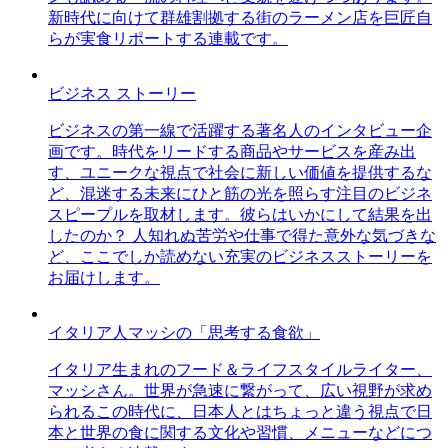
新時代に向けて群雄割拠する街のラーメン店を巨匠自
らが実食リポートする連載です。
ビジネス ストーリー
ビジネスの第一線で活躍する著名人のインタビュー企
画です。時代をリードする商品やサービスを産み出
す、ユニークな視点で社会に新しい価値を提供するな
ど、混迷する未来にひと筋の光を照らす注目のビジネ
スピープルを取材します。彼らはいかにして結果を出
したのか？ 人知れぬ苦労や仕事で得た意外な気づきな
ど、ここでしか読めない充実のビジネスストーリーを
お届けします。
イタリア人マッシの「思考する食欲」
イタリア生まれのフード＆ライフスタイルライター、
マッシさん。世界が急速に繋がって、広い視野が求め
られるこの時代に、日本人とはちょっと違う視点で日
本と世界の食に関する文化や習慣、メニューなどにつ