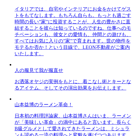
イタリアでは、自宅やインテリアにお金をかけてゲス
トをもてなします。もちろん自らも。もっとも過ごす
時間の長い”家”に投資することが、人生の豊かさに直
結することを彼らは知っているのですね。仕事へのモ
チベーションも、彼女との愛情も、仲間との遊びも、
すべてはお気に入りの”家”で育まれます。世の物件を
モテるか否か！という目線で、LEON不動産がご案内
いたします。
人の服見て我が服直せ
お洒落オヤジの実例をもとに、着こなし術とキーとな
るアイテム、そしてその演出効果をお伝えします。
山本益博のラーメン革命！
日本初の料理評論家、山本益博さんはいま、ラーメン
が「美味しい革命」の渦中にあると言います。長らく
B級グルメとして愛されてきたラーメンは、ミシュラ
ンも認める一流の料理へと変貌を遂げつつあります。