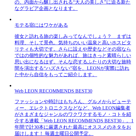
の、内面から醸し出される“大人の美しさ”に迫る新た
なグラビア企画となります。
モテる宿にはワケがある
彼女と訪れる旅の楽しみってなんでしょう？ まずは
料理、そして景色。気持ちのいい温泉と高いホスピタ
リティも大切です。さらに設えや歴史などその宿なら
ではの個性的な魅力があれば、旅はきっと素晴らしい
思い出になるはず。そんな恋するふたりの大切な旅時
間を演出する“ハズさない”宿を、LEONが実際に訪れ
た中から自信をもってご紹介します。
Web LEON RECOMMENDS BEST30
ファッションや時計はもちろん、グルメからビューテ
ィー、エレクトロニクスなどなど、Web LEON編集者
がさまざまなジャンルのワクワクするモノ・コトを紹
介する連載「Web LEON RECOMMENDS BEST30」。1
年間で計30本に厳選された最高にオススメのネタをお
届けします！ 毎週土曜日公開予定。