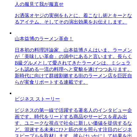
人の服見て我が服直せ
お洒落オヤジの実例をもとに、着こなし術とキーとな
るアイテム、そしてその演出効果をお伝えします。
山本益博のラーメン革命！
日本初の料理評論家、山本益博さんはいま、ラーメン
が「美味しい革命」の渦中にあると言います。長らく
B級グルメとして愛されてきたラーメンは、ミシュラ
ンも認める一流の料理へと変貌を遂げつつあります。
新時代に向けて群雄割拠する街のラーメン店を巨匠自
らが実食リポートする連載です。
ビジネス ストーリー
ビジネスの第一線で活躍する著名人のインタビュー企
画です。時代をリードする商品やサービスを産み出
す、ユニークな視点で社会に新しい価値を提供するな
ど、混迷する未来にひと筋の光を照らす注目のビジネ
スピープルを取材します。彼らはいかにして結果を出