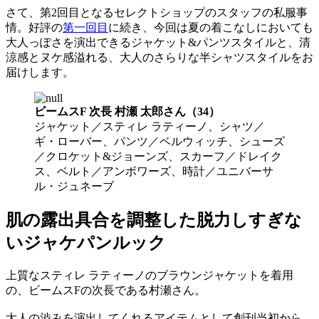
さて、第2回目となるセレクトショップのスタッフの私服事
情。好評の
第一回目
に続き、今回は夏の着こなしにおいても
大人っぽさを演出できるジャケット&パンツスタイルと、清
涼感とヌケ感溢れる、大人のさらりな半シャツスタイルをお
届けします。
ビームスF 次長 村瀬 太郎さん（34）
ジャケット／スティレ ラティーノ、シャツ／
ギ・ローバー、パンツ／ベルウィッチ、シューズ
／クロケット&ジョーンズ、スカーフ／ドレイク
ス、ベルト／アンボワーズ、時計／ユニバーサ
ル・ジュネーブ
肌の露出具合を調整した脱力しすぎな
いジャケパンルック
上質なスティレ ラティーノのブラウンジャケットを着用
の、ビームスFの次長である村瀬さん。
大人の渋みを演出してくれるアイテムとして創刊当初から