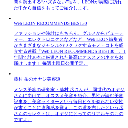
間を演出する“ハズさない”宿を、LEONが実際に訪れ
た中から自信をもってご紹介します。
Web LEON RECOMMENDS BEST30
ファッションや時計はもちろん、グルメからビューテ
ィー、エレクトロニクスなどなど、Web LEON編集者
がさまざまなジャンルのワクワクするモノ・コトを紹
介する連載「Web LEON RECOMMENDS BEST30」。1
年間で計30本に厳選された最高にオススメのネタをお
届けします！ 毎週土曜日公開予定。
藤村 岳のオヤジ美容道
メンズ美容の研究家・藤村 岳さんが、同世代のオヤジ
さんに向けて、オススメ美容を紹介。男性が読む美容
記事を、美容ライターという毎日ヒゲを剃らない女性
が書くことに違和感を覚え、この道を志したという岳
さんのセレクトは、オヤジにとってのリアルそのもの
ですよ。