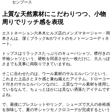
センブース
上質な天然素材にこだわりつつ、小物
周りでリッチ感を表現
エストネーション六本木ヒルズ店のメンズマネージャー・岡
本さんは、潔くブラック&ホワイトのモノトーンコーディネ
ート。
トップスはリラックスたっぷりのキューバシャツ。襟付きの
半袖シャツという、硬軟を同居させた一枚だけに、大人っぽ
さまでも見事に両取りできていますね。
そこに合わせたのは、ウール素材のサルエルパンツという、
これまた上品さとヌケ感と兼ね備えたアイテム。ドローコー
ド付きのサルエルパンツなのに、上質なウール素材を使用し
ているなんて、ちょっとほかには見ない洒落たアイテムです
よね。
で、最後にブレスレットやリング、シューズで大人の余裕感
を加味して、夏の半シャツモノクロコーデが完成するという