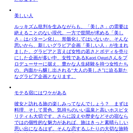
美しい人
ルッキズム批判を生みながらも、「美しさ」の需要は
絶えることのない現代。一方で世間が求める「美し
さ」はパターン化し、形骸化してはいないか、そんな
思いから、新しいグラビア企画「美しい人」が生まれ
ました。グラビアと言えば女性の若さとボディを売り
にした企画が多い中、女性であるKaori Oguriさんをプ
ロデューサーに据え、豊かな人生経験を持つ女性たち
の、内面から醸し出される“大人の美しさ”に迫る新た
なグラビア企画となります。
モテる宿にはワケがある
彼女と訪れる旅の楽しみってなんでしょう？ まずは
料理、そして景色。気持ちのいい温泉と高いホスピタ
リティも大切です。さらに設えや歴史などその宿なら
ではの個性的な魅力があれば、旅はきっと素晴らしい
思い出になるはず。そんな恋するふたりの大切な旅時