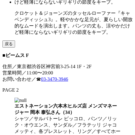
クロケット＆ジョーンズのタッセルローファー『キャ
ベンディッシュ3』。軽やかかな足元が、夏らしい開放
的なムードを演出します。パンツの丈も、涼やかだけ
ど軽薄にならないギリギリの節度をキープ。
戻る
■ビームス F
住所／東京都渋谷区神宮前3-25-14 1F・2F
営業時間／11:00〜20:00
お問い合わせ／☎︎
03-3470-3946
PAGE 2
エストネーション六本木ヒルズ店 メンズマネー
ジャー 岡本 泰弘さん（34）
シャツ／サルバトーレ ピッコロ、パンツ／リッ
ク・オウエンス、サンダル／フラテッリ ジャコ
メッティ、各ブレスレット、リング／すべてホー