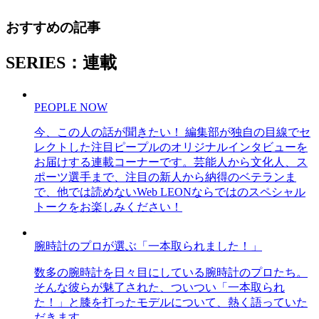
おすすめの記事
SERIES：連載
PEOPLE NOW
今、この人の話が聞きたい！ 編集部が独自の目線でセ
レクトした注目ピープルのオリジナルインタビューを
お届けする連載コーナーです。芸能人から文化人、ス
ポーツ選手まで、注目の新人から納得のベテランま
で、他では読めないWeb LEONならではのスペシャル
トークをお楽しみください！
腕時計のプロが選ぶ「一本取られました！」
数多の腕時計を日々目にしている腕時計のプロたち。
そんな彼らが魅了された、ついつい「一本取られ
た！」と膝を打ったモデルについて、熱く語っていた
だきます。