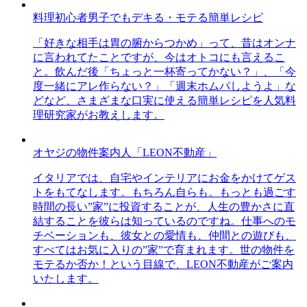
料理初心者男子でもデキる・モテる簡単レシピ
「好きな相手は胃の腑からつかめ」って、昔はオンナ
に言われてたことですが、今はオトコにも言えるこ
と。飲んだ後「ちょっと一杯寄ってかない？」、「今
度一緒にアレ作らない？」「週末ホムパしようよ」な
どなど、さまざまな口実に使える簡単レシピを人気料
理研究家がお教えします。
オヤジの物件案内人「LEON不動産」
イタリアでは、自宅やインテリアにお金をかけてゲス
トをもてなします。もちろん自らも。もっとも過ごす
時間の長い”家”に投資することが、人生の豊かさに直
結することを彼らは知っているのですね。仕事へのモ
チベーションも、彼女との愛情も、仲間との遊びも、
すべてはお気に入りの”家”で育まれます。世の物件を
モテるか否か！という目線で、LEON不動産がご案内
いたします。