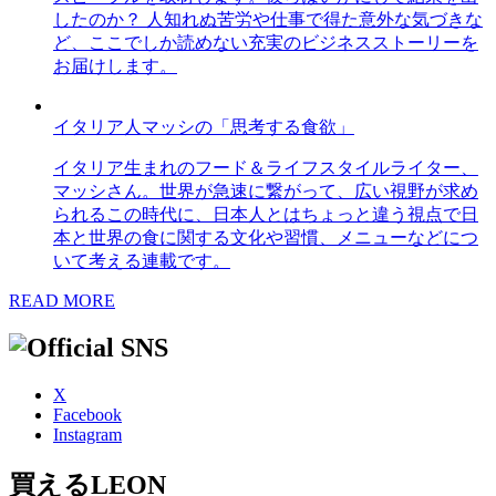
したのか？ 人知れぬ苦労や仕事で得た意外な気づきな
ど、ここでしか読めない充実のビジネスストーリーを
お届けします。
イタリア人マッシの「思考する食欲」
イタリア生まれのフード＆ライフスタイルライター、
マッシさん。世界が急速に繋がって、広い視野が求め
られるこの時代に、日本人とはちょっと違う視点で日
本と世界の食に関する文化や習慣、メニューなどにつ
いて考える連載です。
READ MORE
X
Facebook
Instagram
買えるLEON