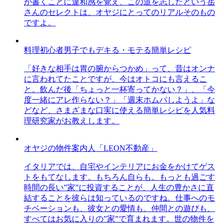
が書くことに違和感を覚え、この道を志したという岳
さんのセレクトは、オヤジにとってのリアルそのもの
ですよ。
料理初心者男子でもデキる・モテる簡単レシピ
「好きな相手は胃の腑からつかめ」って、昔はオンナ
に言われてたことですが、今はオトコにも言えるこ
と。飲んだ後「ちょっと一杯寄ってかない？」、「今
度一緒にアレ作らない？」「週末ホムパしようよ」な
どなど、さまざまな口実に使える簡単レシピを人気料
理研究家がお教えします。
オヤジの物件案内人「LEON不動産」
イタリアでは、自宅やインテリアにお金をかけてゲス
トをもてなします。もちろん自らも。もっとも過ごす
時間の長い”家”に投資することが、人生の豊かさに直
結することを彼らは知っているのですね。仕事へのモ
チベーションも、彼女との愛情も、仲間との遊びも、
すべてはお気に入りの”家”で育まれます。世の物件を