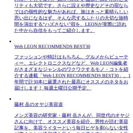
リティも大切です。さらに設えや歴史などその宿なら
ではの個性的な魅力があれば、旅はきっと素晴らしい
思い出になるはず。そんな恋するふたりの大切な旅時
間を演出する“ハズさない”宿を、LEONが実際に訪れ
た中から自信をもってご紹介します。
Web LEON RECOMMENDS BEST30
ファッションや時計はもちろん、グルメからビューテ
ィー、エレクトロニクスなどなど、Web LEON編集者
がさまざまなジャンルのワクワクするモノ・コトを紹
介する連載「Web LEON RECOMMENDS BEST30」。1
年間で計30本に厳選された最高にオススメのネタをお
届けします！ 毎週土曜日公開予定。
藤村 岳のオヤジ美容道
メンズ美容の研究家・藤村 岳さんが、同世代のオヤジ
さんに向けて、オススメ美容を紹介。男性が読む美容
記事を、美容ライターという毎日ヒゲを剃らない女性