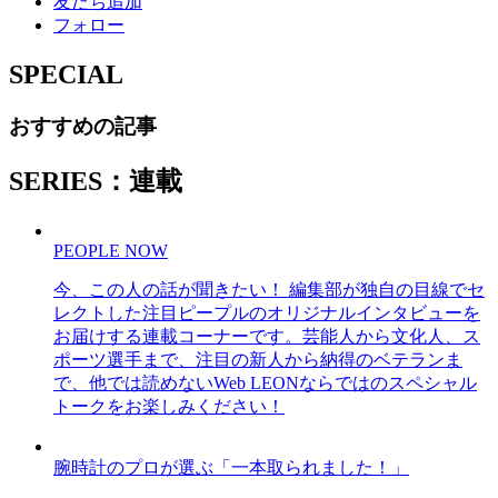
友だち追加
フォロー
SPECIAL
おすすめの記事
SERIES：連載
PEOPLE NOW
今、この人の話が聞きたい！ 編集部が独自の目線でセ
レクトした注目ピープルのオリジナルインタビューを
お届けする連載コーナーです。芸能人から文化人、ス
ポーツ選手まで、注目の新人から納得のベテランま
で、他では読めないWeb LEONならではのスペシャル
トークをお楽しみください！
腕時計のプロが選ぶ「一本取られました！」