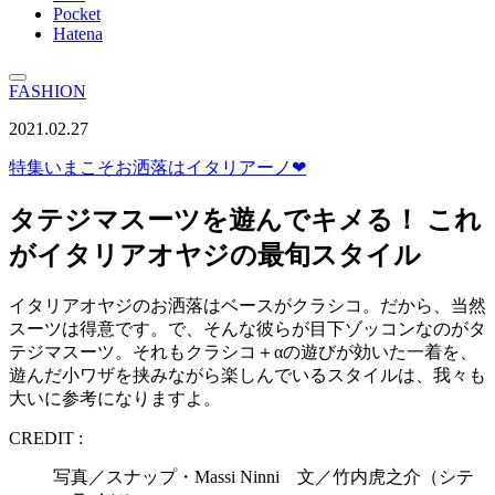
Pocket
Hatena
FASHION
2021.02.27
特集
いまこそお洒落はイタリアーノ❤︎
タテジマスーツを遊んでキメる！ これ
がイタリアオヤジの最旬スタイル
イタリアオヤジのお洒落はベースがクラシコ。だから、当然
スーツは得意です。で、そんな彼らが目下ゾッコンなのがタ
テジマスーツ。それもクラシコ＋αの遊びが効いた一着を、
遊んだ小ワザを挟みながら楽しんでいるスタイルは、我々も
大いに参考になりますよ。
CREDIT :
写真／スナップ・Massi Ninni 文／竹内虎之介（シテ