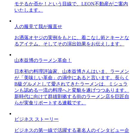
モテるか否か！という目線で、LEON不動産がご案内
いたします。
人の服見て我が服直せ
お洒落オヤジの実例をもとに、着こなし術とキーとな
るアイテム、そしてその演出効果をお伝えします。
山本益博のラーメン革命！
日本初の料理評論家、山本益博さんはいま、ラーメン
が「美味しい革命」の渦中にあると言います。長らく
B級グルメとして愛されてきたラーメンは、ミシュラ
ンも認める一流の料理へと変貌を遂げつつあります。
新時代に向けて群雄割拠する街のラーメン店を巨匠自
らが実食リポートする連載です。
ビジネス ストーリー
ビジネスの第一線で活躍する著名人のインタビュー企