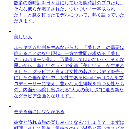
数多の腕時計を日々目にしている腕時計のプロたち。
そんな彼らが魅了された、ついつい「一本取られ
た！」と膝を打ったモデルについて、熱く語っていた
だきます。
美しい人
ルッキズム批判を生みながらも、「美しさ」の需要は
絶えることのない現代。一方で世間が求める「美し
さ」はパターン化し、形骸化してはいないか、そんな
思いから、新しいグラビア企画「美しい人」が生まれ
ました。グラビアと言えば女性の若さとボディを売り
にした企画が多い中、女性であるKaori Oguriさんをプ
ロデューサーに据え、豊かな人生経験を持つ女性たち
の、内面から醸し出される“大人の美しさ”に迫る新た
なグラビア企画となります。
モテる宿にはワケがある
彼女と訪れる旅の楽しみってなんでしょう？ まずは
料理、そして景色。気持ちのいい温泉と高いホスピタ