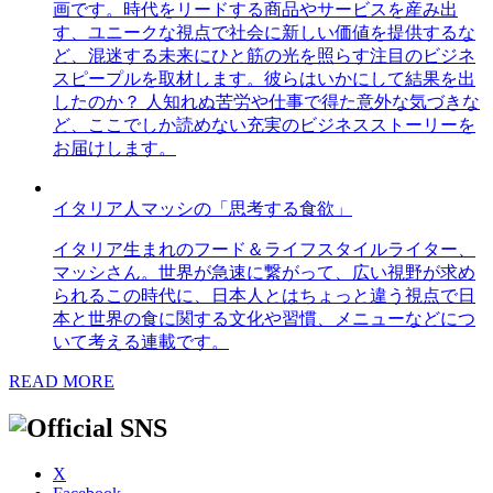
画です。時代をリードする商品やサービスを産み出
す、ユニークな視点で社会に新しい価値を提供するな
ど、混迷する未来にひと筋の光を照らす注目のビジネ
スピープルを取材します。彼らはいかにして結果を出
したのか？ 人知れぬ苦労や仕事で得た意外な気づきな
ど、ここでしか読めない充実のビジネスストーリーを
お届けします。
イタリア人マッシの「思考する食欲」
イタリア生まれのフード＆ライフスタイルライター、
マッシさん。世界が急速に繋がって、広い視野が求め
られるこの時代に、日本人とはちょっと違う視点で日
本と世界の食に関する文化や習慣、メニューなどにつ
いて考える連載です。
READ MORE
X