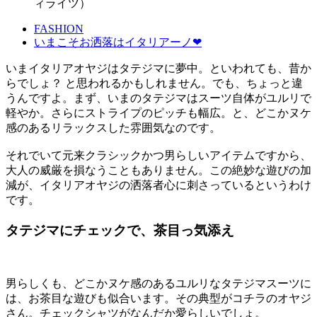
ィライツ）
FASHION
いまこそお洒落はイタリアーノ❤︎
いまイタリアオヤジはタテジマに夢中。といわれても、昔か
らでしょ？ と思われるかもしれません。でも、ちょっと違
うんですよ。まず、いまのタテジマはスーツ自体がユルリで
軽やか。さらにストライプのピッチも幅広。と、どこかヌケ
感のあるリラックスした雰囲気なのです。
それでいて元来クラシックかつ男らしいアイテムですから、
大人の威厳を損なうこともありません。この絶妙な遊びの加
減が、イタリアオヤジの洒落者心に刺さっているというわけ
です。
タテジマにチェックで、茶目っ気添え
男らしくも、どこかヌケ感のあるユルリなタテジマスーツに
は、お茶目な遊びも似合います。その典型がコチラのオヤジ
さん。チェックシャツがなんだか愛らしいでしょ。