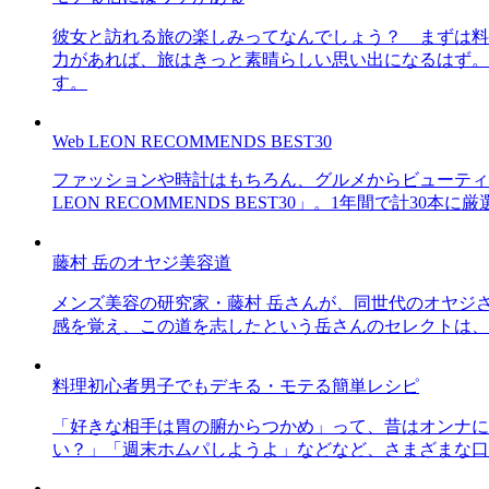
彼女と訪れる旅の楽しみってなんでしょう？ まずは料
力があれば、旅はきっと素晴らしい思い出になるはず。
す。
Web LEON RECOMMENDS BEST30
ファッションや時計はもちろん、グルメからビューティー
LEON RECOMMENDS BEST30」。1年間で計
藤村 岳のオヤジ美容道
メンズ美容の研究家・藤村 岳さんが、同世代のオヤジ
感を覚え、この道を志したという岳さんのセレクトは、
料理初心者男子でもデキる・モテる簡単レシピ
「好きな相手は胃の腑からつかめ」って、昔はオンナに
い？」「週末ホムパしようよ」などなど、さまざまな口