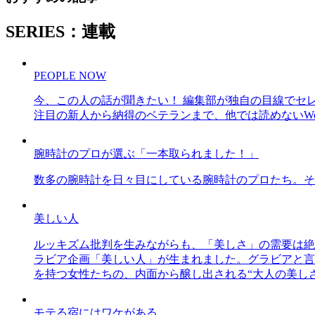
SERIES：連載
PEOPLE NOW
今、この人の話が聞きたい！ 編集部が独自の目線でセ
注目の新人から納得のベテランまで、他では読めないWe
腕時計のプロが選ぶ「一本取られました！」
数多の腕時計を日々目にしている腕時計のプロたち。そ
美しい人
ルッキズム批判を生みながらも、「美しさ」の需要は絶
ラビア企画「美しい人」が生まれました。グラビアと言え
を持つ女性たちの、内面から醸し出される“大人の美し
モテる宿にはワケがある