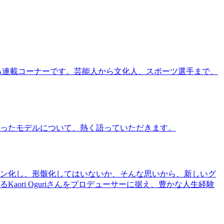
る連載コーナーです。芸能人から文化人、スポーツ選手まで、
ったモデルについて、熱く語っていただきます。
ン化し、形骸化してはいないか、そんな思いから、新しいグ
ri Oguriさんをプロデューサーに据え、豊かな人生経験