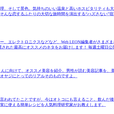
理、そして景色。気持ちのいい温泉と高いホスピタリティも大
そんな恋するふたりの大切な旅時間を演出する“ハズさない”宿
、エレクトロニクスなどなど、Web LEON編集者がさまざ
30本に厳選された最高にオススメのネタをお届けします！ 毎週土曜日
さんに向けて、オススメ美容を紹介。男性が読む美容記事を、
オヤジにとってのリアルそのものですよ。
言われてたことですが、今はオトコにも言えること。飲んだ後
実に使える簡単レシピを人気料理研究家がお教えします。