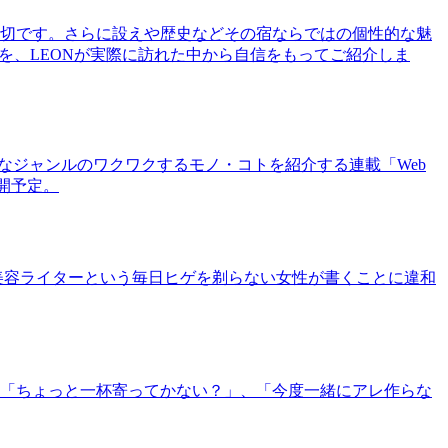
切です。さらに設えや歴史などその宿ならではの個性的な魅
を、LEONが実際に訪れた中から自信をもってご紹介しま
まなジャンルのワクワクするモノ・コトを紹介する連載「Web
公開予定。
美容ライターという毎日ヒゲを剃らない女性が書くことに違和
「ちょっと一杯寄ってかない？」、「今度一緒にアレ作らな