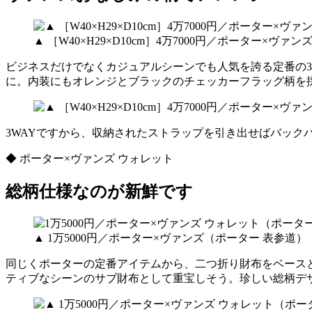
▲ ［W40×H29×D10cm］4万7000円／ポーター×ヴァ
ビジネスだけでなくカジュアルシーンでも人気を誇る定番の
に。内装にもオレンジとブラックのチェッカーフラッグ柄を
3WAYですから、収納されたストラップを引き出せばバック
◆ ポーター×ヴァンズ ウォレット
総柄仕様なのが新鮮です
▲ 1万5000円／ポーター×ヴァンズ（ポーター 表参道）
同じくポーターの定番アイテムから、二つ折り財布をベース
ティブなシーンのサブ財布として重宝しそう。珍しい総柄デ