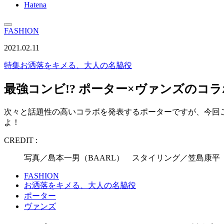
Hatena
FASHION
2021.02.11
特集
お洒落をキメる、大人の名脇役
最強コンビ!? ポーター×ヴァンズのコ
次々と話題性の高いコラボを発表するポーターですが、今回
よ！
CREDIT :
写真／島本一男（BAARL） スタイリング／笠島康平
FASHION
お洒落をキメる、大人の名脇役
ポーター
ヴァンズ