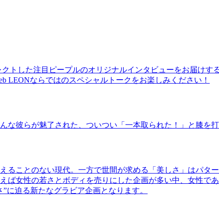
レクトした注目ピープルのオリジナルインタビューをお届けす
b LEONならではのスペシャルトークをお楽しみください！
んな彼らが魅了された、ついつい「一本取られた！」と膝を打
えることのない現代。一方で世間が求める「美しさ」はパター
ば女性の若さとボディを売りにした企画が多い中、女性であるKao
さ”に迫る新たなグラビア企画となります。