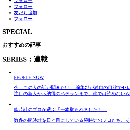
フォロー
フォロー
友だち追加
フォロー
SPECIAL
おすすめの記事
SERIES：連載
PEOPLE NOW
今、この人の話が聞きたい！ 編集部が独自の目線でセ
注目の新人から納得のベテランまで、他では読めないWe
腕時計のプロが選ぶ「一本取られました！」
数多の腕時計を日々目にしている腕時計のプロたち。そ