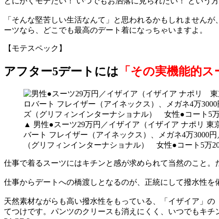
とにかくモテたい！ いつでもお洒落に見られたい！ という
「そんな堅苦しい生活なんて」と思われるかもしれませんが
ーツなら、どこでも最高のデート着になっちゃいますよ。
【モテスペック】
アフター5デートには
「その実機能的ス
▲ 男性●スーツ29万円／イザイア（イザイア ナポリ 東
バート フレイザー（アイネックス）、メガネ4万3000円
（グリフィンインターナショナル） 女性●コート5万2
仕事で着るスーツにはキチンと感が求められて当然のこと。
仕事からデートへの橋渡しとなるのが、正統にして撥水性を
天然素材ながらも高い撥水性をもっている、「イザイア」の
てつけです。パンツのクリースも消えにくく、いつでもキチ