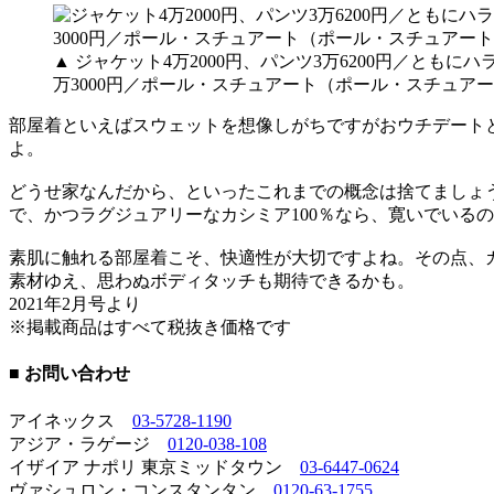
▲ ジャケット4万2000円、パンツ3万6200円／とも
万3000円／ポール・スチュアート（ポール・スチュア
部屋着といえばスウェットを想像しがちですがおウチデート
よ。
どうせ家なんだから、といったこれまでの概念は捨てましょ
で、かつラグジュアリーなカシミア100％なら、寛いでいる
素肌に触れる部屋着こそ、快適性が大切ですよね。その点、カ
素材ゆえ、思わぬボディタッチも期待できるかも。
2021年2月号より
※掲載商品はすべて税抜き価格です
■ お問い合わせ
アイネックス
03-5728-1190
アジア・ラゲージ
0120-038-108
イザイア ナポリ 東京ミッドタウン
03-6447-0624
ヴァシュロン・コンスタンタン
0120-63-1755