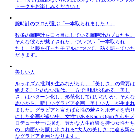
トークをお楽しみください！
腕時計のプロが選ぶ「一本取られました！」
数多の腕時計を日々目にしている腕時計のプロたち。
そんな彼らが魅了された、ついつい「一本取られ
た！」と膝を打ったモデルについて、熱く語っていた
だきます。
美しい人
ルッキズム批判を生みながらも、「美しさ」の需要は
絶えることのない現代。一方で世間が求める「美し
さ」はパターン化し、形骸化してはいないか、そんな
思いから、新しいグラビア企画「美しい人」が生まれ
ました。グラビアと言えば女性の若さとボディを売り
にした企画が多い中、女性であるKaori Oguriさんをプ
ロデューサーに据え、豊かな人生経験を持つ女性たち
の、内面から醸し出される“大人の美しさ”に迫る新た
なグラビア企画となります。