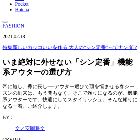
Pocket
Hatena
FASHION
2021.02.18
特集
新しいカッコいいを作る 大人の“シン定番”ってナンダ!?
いま絶対に外せない「シン定番」機能
系アウターの選び方
帯に短し、襷に長し──アウター選びで頭を悩ませる春シー
ズンの到来は、もう間もなく。そこで頼りになるのが、機能
系アウターです。快適にしてスタイリッシュ。そんな頼りに
なる一着、ご紹介します。
BY :
文／安岡将文
CREDIT :