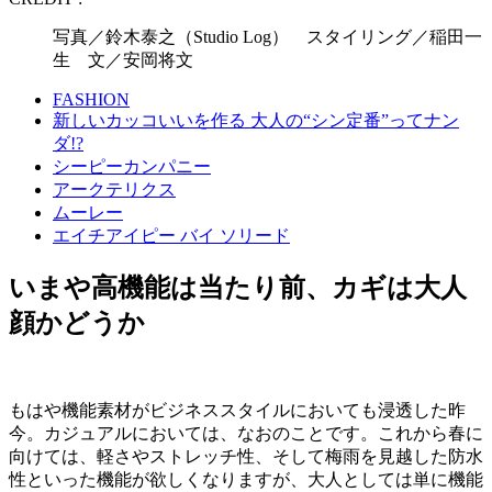
写真／鈴木泰之（Studio Log） スタイリング／稲田一
生 文／安岡将文
FASHION
新しいカッコいいを作る 大人の“シン定番”ってナン
ダ!?
シーピーカンパニー
アークテリクス
ムーレー
エイチアイピー バイ ソリード
いまや高機能は当たり前、カギは大人
顔かどうか
もはや機能素材がビジネススタイルにおいても浸透した昨
今。カジュアルにおいては、なおのことです。これから春に
向けては、軽さやストレッチ性、そして梅雨を見越した防水
性といった機能が欲しくなりますが、大人としては単に機能