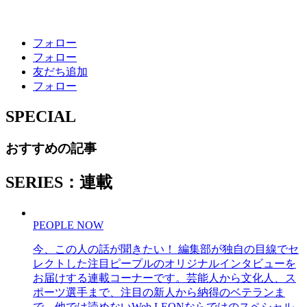
フォロー
フォロー
友だち追加
フォロー
SPECIAL
おすすめの記事
SERIES：連載
PEOPLE NOW
今、この人の話が聞きたい！ 編集部が独自の目線でセ
レクトした注目ピープルのオリジナルインタビューを
お届けする連載コーナーです。芸能人から文化人、ス
ポーツ選手まで、注目の新人から納得のベテランま
で、他では読めないWeb LEONならではのスペシャル