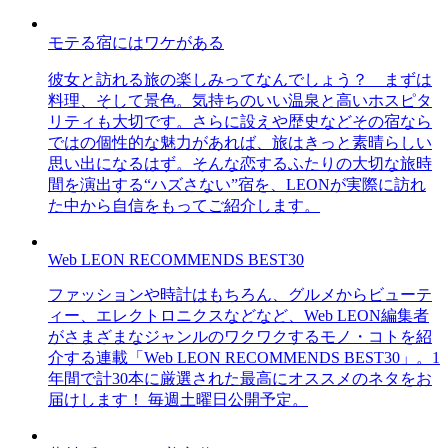
モテる宿にはワケがある
彼女と訪れる旅の楽しみってなんでしょう？ まずは
料理、そして景色。気持ちのいい温泉と高いホスピタ
リティも大切です。さらに設えや歴史などその宿なら
ではの個性的な魅力があれば、旅はきっと素晴らしい
思い出になるはず。そんな恋するふたりの大切な旅時
間を演出する“ハズさない”宿を、LEONが実際に訪れ
た中から自信をもってご紹介します。
Web LEON RECOMMENDS BEST30
ファッションや時計はもちろん、グルメからビューテ
ィー、エレクトロニクスなどなど、Web LEON編集者
がさまざまなジャンルのワクワクするモノ・コトを紹
介する連載「Web LEON RECOMMENDS BEST30」。1
年間で計30本に厳選された最高にオススメのネタをお
届けします！ 毎週土曜日公開予定。