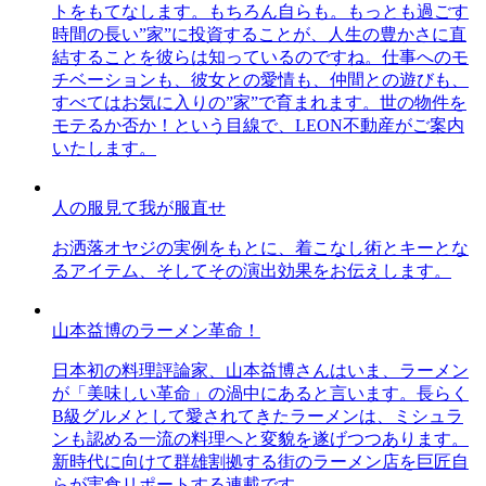
トをもてなします。もちろん自らも。もっとも過ごす
時間の長い”家”に投資することが、人生の豊かさに直
結することを彼らは知っているのですね。仕事へのモ
チベーションも、彼女との愛情も、仲間との遊びも、
すべてはお気に入りの”家”で育まれます。世の物件を
モテるか否か！という目線で、LEON不動産がご案内
いたします。
人の服見て我が服直せ
お洒落オヤジの実例をもとに、着こなし術とキーとな
るアイテム、そしてその演出効果をお伝えします。
山本益博のラーメン革命！
日本初の料理評論家、山本益博さんはいま、ラーメン
が「美味しい革命」の渦中にあると言います。長らく
B級グルメとして愛されてきたラーメンは、ミシュラ
ンも認める一流の料理へと変貌を遂げつつあります。
新時代に向けて群雄割拠する街のラーメン店を巨匠自
らが実食リポートする連載です。