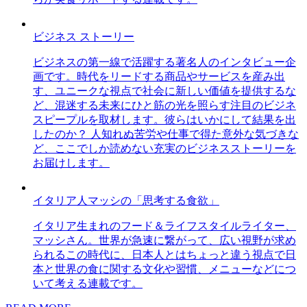
ビジネス ストーリー
ビジネスの第一線で活躍する著名人のインタビュー企
画です。時代をリードする商品やサービスを産み出
す、ユニークな視点で社会に新しい価値を提供するな
ど、混迷する未来にひと筋の光を照らす注目のビジネ
スピープルを取材します。彼らはいかにして結果を出
したのか？ 人知れぬ苦労や仕事で得た意外な気づきな
ど、ここでしか読めない充実のビジネスストーリーを
お届けします。
イタリア人マッシの「思考する食欲」
イタリア生まれのフード＆ライフスタイルライター、
マッシさん。世界が急速に繋がって、広い視野が求め
られるこの時代に、日本人とはちょっと違う視点で日
本と世界の食に関する文化や習慣、メニューなどにつ
いて考える連載です。