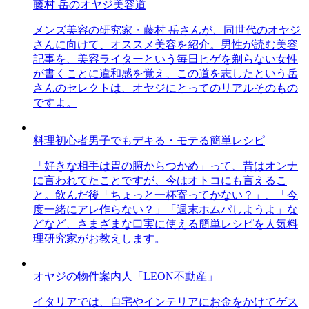
藤村 岳のオヤジ美容道
メンズ美容の研究家・藤村 岳さんが、同世代のオヤジ
さんに向けて、オススメ美容を紹介。男性が読む美容
記事を、美容ライターという毎日ヒゲを剃らない女性
が書くことに違和感を覚え、この道を志したという岳
さんのセレクトは、オヤジにとってのリアルそのもの
ですよ。
料理初心者男子でもデキる・モテる簡単レシピ
「好きな相手は胃の腑からつかめ」って、昔はオンナ
に言われてたことですが、今はオトコにも言えるこ
と。飲んだ後「ちょっと一杯寄ってかない？」、「今
度一緒にアレ作らない？」「週末ホムパしようよ」な
どなど、さまざまな口実に使える簡単レシピを人気料
理研究家がお教えします。
オヤジの物件案内人「LEON不動産」
イタリアでは、自宅やインテリアにお金をかけてゲス