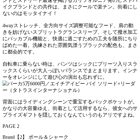
ンドとストリート最速を掲げるカリフォルニア発のピストバ
イクブランドとの共作は、まさにクールで楽チン。街着にし
ないのはモッタイナイ！
4wayストレッチ、全方向サイズ調整可能なフード、肩の動
きを妨げないスプリットラグランスリーブ、そして撥水加工
にパッカブル機能と、快適に過ごすための工夫を随所にちり
ばめた一着。洗練された雰囲気漂うブラックの配色も、まさ
に都会的です。
自転車に乗らない時は、パンツはシックにプリーツ入りスラ
ックスくらいが大人っぽいバランスでまとまります。インナ
ーをオレンジにして遊び心の演出も忘れずに。
背面にはライディングシーンで重宝するバックポケットが。
かなりの大容量ゆえ、街着として活用するなら、彼女へのサ
プライズギフトを隠しておくなんていうのもアリですよね。
PAGE 2
Brand【2】 ポール＆シャーク