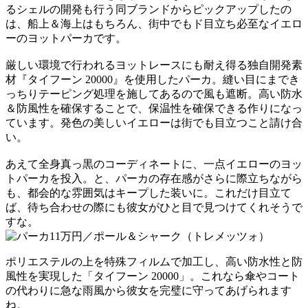
るシェルの開発も行う同ブランドからピックアップしたの
は、船上＆海上はもちろん、街中でもド目立ち必至なイエロ
ーのヨットパーカです。
厳しい環境で行われるヨットレースにも耐え得る独自開発素
材『タイフーン 20000』を使用したパーカ。縫い目にまでき
っちりテーピング処理を施してあるので風も遮断。高い防水
＆防風性を確保することで、保温性を確保できる作りになっ
ています。発色の美しいイエローは街でも目立つこと請け合
い。
あえて全身真っ黒のコーディネートに、一点イエローのヨッ
トパーカを投入。と、パーカの存在感がさらに際立ちながら
も、都会的な雰囲気はキープした装いに。これだけ目立て
ば、待ち合わせの際にも彼女がひと目で見つけてくれそうで
すな。
ポリエステルの上を特殊フィルムで加工し、高い防水性と防
風性を実現した「タイフーン 20000」。これなら傘やコート
の代わりに急な雨風から彼女を完璧に守ってあげられます
ね。