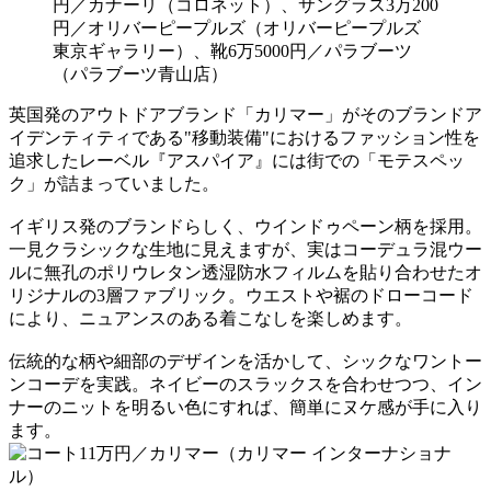
円／カナーリ（コロネット）、サングラス3万200
円／オリバーピープルズ（オリバーピープルズ
東京ギャラリー）、靴6万5000円／パラブーツ
（パラブーツ青山店）
英国発のアウトドアブランド「カリマー」がそのブランドア
イデンティティである"移動装備"におけるファッション性を
追求したレーベル『アスパイア』には街での「モテスペッ
ク」が詰まっていました。
イギリス発のブランドらしく、ウインドゥペーン柄を採用。
一見クラシックな生地に見えますが、実はコーデュラ混ウー
ルに無孔のポリウレタン透湿防水フィルムを貼り合わせたオ
リジナルの3層ファブリック。ウエストや裾のドローコード
により、ニュアンスのある着こなしを楽しめます。
伝統的な柄や細部のデザインを活かして、シックなワントー
ンコーデを実践。ネイビーのスラックスを合わせつつ、イン
ナーのニットを明るい色にすれば、簡単にヌケ感が手に入り
ます。