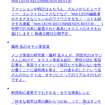
Web LEON RECOMMENDS BEST30
ファッションや時計はもちろん、グルメからビューテ
ィー、エレクトロニクスなどなど、Web LEON編集者
がさまざまなジャンルのワクワクするモノ・コトを紹
介する連載「Web LEON RECOMMENDS BEST30」。1
年間で計30本に厳選された最高にオススメのネタをお
届けします！ 毎週土曜日公開予定。
藤村 岳のオヤジ美容道
メンズ美容の研究家・藤村 岳さんが、同世代のオヤジ
さんに向けて、オススメ美容を紹介。男性が読む美容
記事を、美容ライターという毎日ヒゲを剃らない女性
が書くことに違和感を覚え、この道を志したという岳
さんのセレクトは、オヤジにとってのリアルそのもの
ですよ。
料理初心者男子でもデキる・モテる簡単レシピ
「好きな相手は胃の腑からつかめ」って、昔はオンナ