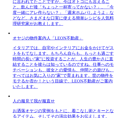
に言われてたことですが、今はオトコにも言えるこ
と。飲んだ後「ちょっと一杯寄ってかない？」、「今
度一緒にアレ作らない？」「週末ホムパしようよ」な
どなど、さまざまな口実に使える簡単レシピを人気料
理研究家がお教えします。
オヤジの物件案内人「LEON不動産」
イタリアでは、自宅やインテリアにお金をかけてゲス
トをもてなします。もちろん自らも。もっとも過ごす
時間の長い”家”に投資することが、人生の豊かさに直
結することを彼らは知っているのですね。仕事へのモ
チベーションも、彼女との愛情も、仲間との遊びも、
すべてはお気に入りの”家”で育まれます。世の物件を
モテるか否か！という目線で、LEON不動産がご案内
いたします。
人の服見て我が服直せ
お洒落オヤジの実例をもとに、着こなし術とキーとな
るアイテム、そしてその演出効果をお伝えします。