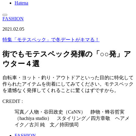
Hatena
FASHION
2021.02.05
特集
「モテスペック」で冬デートがキマる！
街でもモテスペック発揮の「○○発」ア
ウター４選
自転車・ヨット・釣り・アウトドアといった目的に特化して
作られたアイテムを街着にしてみてください。モテスペック
を遺憾なく発揮してくれることに驚くはずですから。
CREDIT :
写真／人物・谷田政史（CaNN） 静物・蜂谷哲実
（hachiya studio） スタイリング／四方章敬 ヘアメ
イク／古川 純 文／持田慎司
FASHION