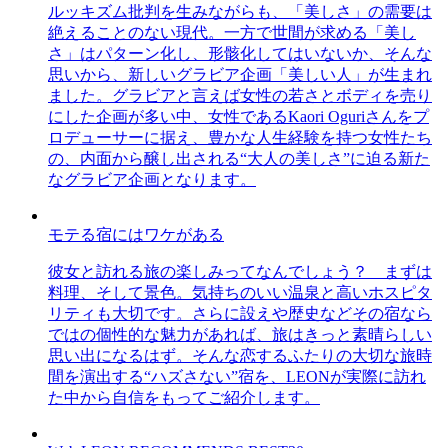
ルッキズム批判を生みながらも、「美しさ」の需要は
絶えることのない現代。一方で世間が求める「美し
さ」はパターン化し、形骸化してはいないか、そんな
思いから、新しいグラビア企画「美しい人」が生まれ
ました。グラビアと言えば女性の若さとボディを売り
にした企画が多い中、女性であるKaori Oguriさんをプ
ロデューサーに据え、豊かな人生経験を持つ女性たち
の、内面から醸し出される“大人の美しさ”に迫る新た
なグラビア企画となります。
モテる宿にはワケがある
彼女と訪れる旅の楽しみってなんでしょう？ まずは
料理、そして景色。気持ちのいい温泉と高いホスピタ
リティも大切です。さらに設えや歴史などその宿なら
ではの個性的な魅力があれば、旅はきっと素晴らしい
思い出になるはず。そんな恋するふたりの大切な旅時
間を演出する“ハズさない”宿を、LEONが実際に訪れ
た中から自信をもってご紹介します。