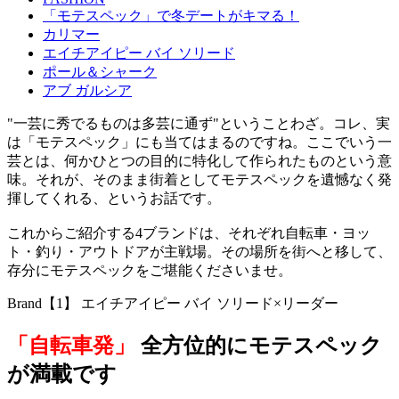
「モテスペック」で冬デートがキマる！
カリマー
エイチアイピー バイ ソリード
ポール＆シャーク
アブ ガルシア
"一芸に秀でるものは多芸に通ず"ということわざ。コレ、実
は「モテスペック」にも当てはまるのですね。ここでいう一
芸とは、何かひとつの目的に特化して作られたものという意
味。それが、そのまま街着としてモテスペックを遺憾なく発
揮してくれる、というお話です。
これからご紹介する4ブランドは、それぞれ自転車・ヨッ
ト・釣り・アウトドアが主戦場。その場所を街へと移して、
存分にモテスペックをご堪能くださいませ。
Brand【1】 エイチアイピー バイ ソリード×リーダー
「自転車発」
全方位的にモテスペック
が満載です