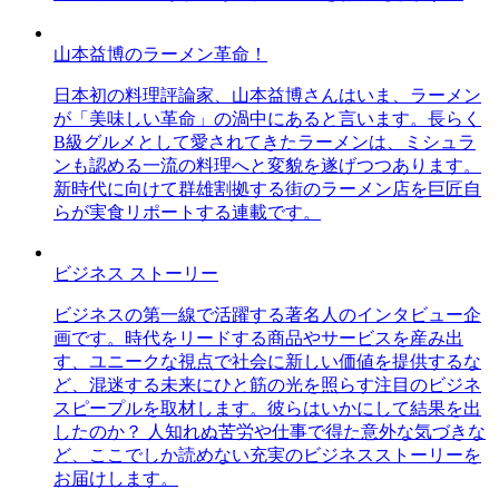
山本益博のラーメン革命！
日本初の料理評論家、山本益博さんはいま、ラーメン
が「美味しい革命」の渦中にあると言います。長らく
B級グルメとして愛されてきたラーメンは、ミシュラ
ンも認める一流の料理へと変貌を遂げつつあります。
新時代に向けて群雄割拠する街のラーメン店を巨匠自
らが実食リポートする連載です。
ビジネス ストーリー
ビジネスの第一線で活躍する著名人のインタビュー企
画です。時代をリードする商品やサービスを産み出
す、ユニークな視点で社会に新しい価値を提供するな
ど、混迷する未来にひと筋の光を照らす注目のビジネ
スピープルを取材します。彼らはいかにして結果を出
したのか？ 人知れぬ苦労や仕事で得た意外な気づきな
ど、ここでしか読めない充実のビジネスストーリーを
お届けします。