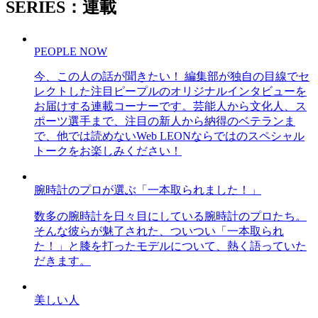
SERIES：連載
PEOPLE NOW
今、この人の話が聞きたい！ 編集部が独自の目線でセ
レクトした注目ピープルのオリジナルインタビューを
お届けする連載コーナーです。芸能人から文化人、ス
ポーツ選手まで、注目の新人から納得のベテランま
で、他では読めないWeb LEONならではのスペシャル
トークをお楽しみください！
腕時計のプロが選ぶ「一本取られました！」
数多の腕時計を日々目にしている腕時計のプロたち。
そんな彼らが魅了された、ついつい「一本取られ
た！」と膝を打ったモデルについて、熱く語っていた
だきます。
美しい人