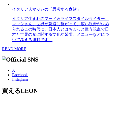
イタリア人マッシの「思考する食欲」
イタリア生まれのフード＆ライフスタイルライター、
マッシさん。世界が急速に繋がって、広い視野が求め
られるこの時代に、日本人とはちょっと違う視点で日
本と世界の食に関する文化や習慣、メニューなどにつ
いて考える連載です。
READ MORE
X
Facebook
Instagram
買えるLEON