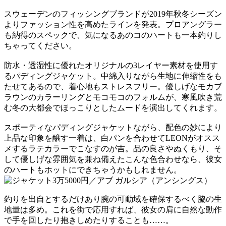
スウェーデンのフィッシングブランドが2019年秋冬シーズン
よりファッション性を高めたラインを発表。プロアングラー
も納得のスペックで、気になるあのコのハートも一本釣りし
ちゃってください。
防水・透湿性に優れたオリジナルの3レイヤー素材を使用す
るパディングジャケット。中綿入りながら生地に伸縮性をも
たせてあるので、着心地もストレスフリー。優しげなモカブ
ラウンのカラーリングとモコモコのフォルムが、寒風吹き荒
む冬の大都会でほっこりとしたムードを演出してくれます。
スポーティなパディングジャケットながら、配色の妙により
上品な印象を醸す一着は、白パンを合わせてLEONがオスス
メするラテカラーでこなすのが吉。品の良さやぬくもり、そ
して優しげな雰囲気を兼ね備えたこんな色合わせなら、彼女
のハートもホットにできちゃうかもしれません。
釣りを出自とするだけあり腕の可動域を確保するべく脇の生
地量は多め。これを街で応用すれば、彼女の肩に自然な動作
で手を回したり抱きしめたりすることも……。