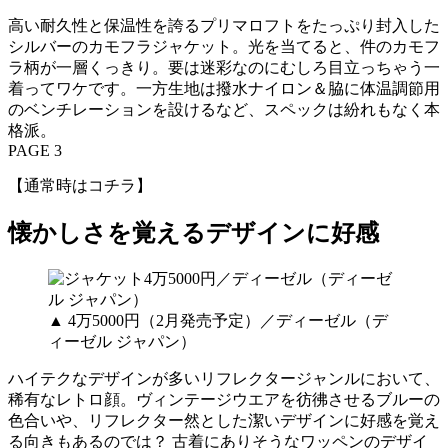
高い耐久性と保温性を誇るプリマロフトをたっぷり封入した
シルバーのカモフラジャケット。光を当てると、件のカモフ
ラ柄が一層くっきり。要は迷彩なのにむしろ目立っちゃう一
着ってワケです。一方生地は撥水ナイロン＆脇に体温調節用
のベンチレーションを設けるなど、スペックは紛れもなく本
格派。
PAGE 3
【通常時はコチラ】
懐かしさを覚えるデザインに好感
▲ 4万5000円（2月発売予定）／ディーゼル（デ
ィーゼル ジャパン）
ハイテクなデザインが多いリフレクタージャンルにおいて、
稀有なレトロ顔。ヴィンテージウエアを彷彿させるブルーの
色合いや、リフレクター然とした潔いデザインに好感を覚え
る向きもあるのでは？ 古着にありそうなワッペンのデザイ