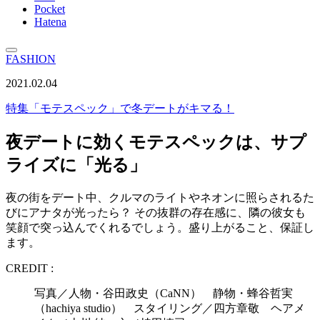
Pocket
Hatena
FASHION
2021.02.04
特集
「モテスペック」で冬デートがキマる！
夜デートに効くモテスペックは、サプ
ライズに「光る」
夜の街をデート中、クルマのライトやネオンに照らされるた
びにアナタが光ったら？ その抜群の存在感に、隣の彼女も
笑顔で突っ込んでくれるでしょう。盛り上がること、保証し
ます。
CREDIT :
写真／人物・谷田政史（CaNN） 静物・蜂谷哲実
（hachiya studio） スタイリング／四方章敬 ヘアメ