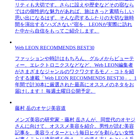
リティも大切です。さらに設えや歴史などその宿なら
ではの個性的な魅力があれば、旅はきっと素晴らしい
思い出になるはず。そんな恋するふたりの大切な旅時
間を演出する“ハズさない”宿を、LEONが実際に訪れ
た中から自信をもってご紹介します。
Web LEON RECOMMENDS BEST30
ファッションや時計はもちろん、グルメからビューテ
ィー、エレクトロニクスなどなど、Web LEON編集者
がさまざまなジャンルのワクワクするモノ・コトを紹
介する連載「Web LEON RECOMMENDS BEST30」。1
年間で計30本に厳選された最高にオススメのネタをお
届けします！ 毎週土曜日公開予定。
藤村 岳のオヤジ美容道
メンズ美容の研究家・藤村 岳さんが、同世代のオヤジ
さんに向けて、オススメ美容を紹介。男性が読む美容
記事を、美容ライターという毎日ヒゲを剃らない女性