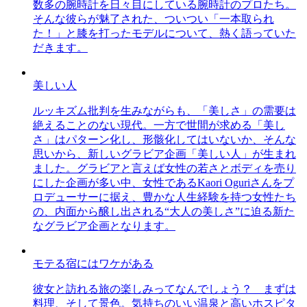
数多の腕時計を日々目にしている腕時計のプロたち。
そんな彼らが魅了された、ついつい「一本取られ
た！」と膝を打ったモデルについて、熱く語っていた
だきます。
美しい人
ルッキズム批判を生みながらも、「美しさ」の需要は
絶えることのない現代。一方で世間が求める「美し
さ」はパターン化し、形骸化してはいないか、そんな
思いから、新しいグラビア企画「美しい人」が生まれ
ました。グラビアと言えば女性の若さとボディを売り
にした企画が多い中、女性であるKaori Oguriさんをプ
ロデューサーに据え、豊かな人生経験を持つ女性たち
の、内面から醸し出される“大人の美しさ”に迫る新た
なグラビア企画となります。
モテる宿にはワケがある
彼女と訪れる旅の楽しみってなんでしょう？ まずは
料理、そして景色。気持ちのいい温泉と高いホスピタ