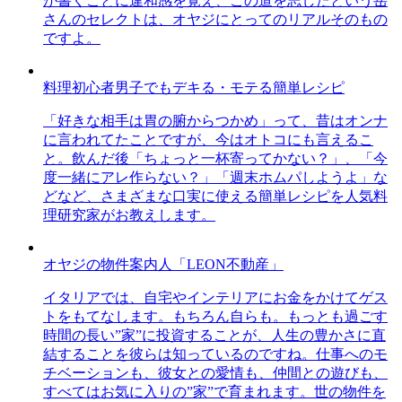
が書くことに違和感を覚え、この道を志したという岳
さんのセレクトは、オヤジにとってのリアルそのもの
ですよ。
料理初心者男子でもデキる・モテる簡単レシピ
「好きな相手は胃の腑からつかめ」って、昔はオンナ
に言われてたことですが、今はオトコにも言えるこ
と。飲んだ後「ちょっと一杯寄ってかない？」、「今
度一緒にアレ作らない？」「週末ホムパしようよ」な
どなど、さまざまな口実に使える簡単レシピを人気料
理研究家がお教えします。
オヤジの物件案内人「LEON不動産」
イタリアでは、自宅やインテリアにお金をかけてゲス
トをもてなします。もちろん自らも。もっとも過ごす
時間の長い”家”に投資することが、人生の豊かさに直
結することを彼らは知っているのですね。仕事へのモ
チベーションも、彼女との愛情も、仲間との遊びも、
すべてはお気に入りの”家”で育まれます。世の物件を