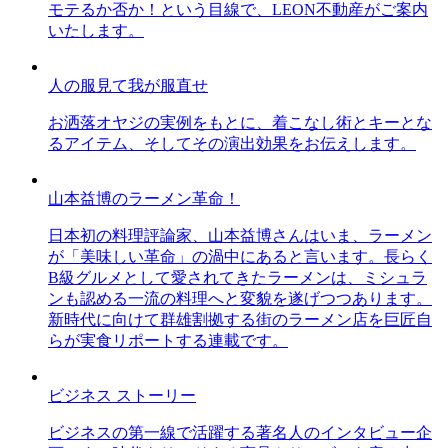
モテるか否か！という目線で、LEON不動産がご案内
いたします。
人の服見て我が服直せ
お洒落オヤジの実例をもとに、着こなし術とキーとな
るアイテム、そしてその演出効果をお伝えします。
山本益博のラーメン革命！
日本初の料理評論家、山本益博さんはいま、ラーメン
が「美味しい革命」の渦中にあると言います。長らく
B級グルメとして愛されてきたラーメンは、ミシュラ
ンも認める一流の料理へと変貌を遂げつつあります。
新時代に向けて群雄割拠する街のラーメン店を巨匠自
らが実食リポートする連載です。
ビジネス ストーリー
ビジネスの第一線で活躍する著名人のインタビュー企