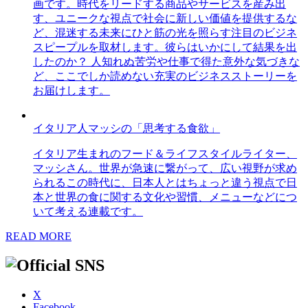
画です。時代をリードする商品やサービスを産み出
す、ユニークな視点で社会に新しい価値を提供するな
ど、混迷する未来にひと筋の光を照らす注目のビジネ
スピープルを取材します。彼らはいかにして結果を出
したのか？ 人知れぬ苦労や仕事で得た意外な気づきな
ど、ここでしか読めない充実のビジネスストーリーを
お届けします。
イタリア人マッシの「思考する食欲」
イタリア生まれのフード＆ライフスタイルライター、
マッシさん。世界が急速に繋がって、広い視野が求め
られるこの時代に、日本人とはちょっと違う視点で日
本と世界の食に関する文化や習慣、メニューなどにつ
いて考える連載です。
READ MORE
X
Facebook