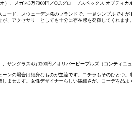
リオ）、メガネ3万7000円／O.J.グローブスペックス オプティ
スコード。スウェーデン発のブランドで、一見シンプルですが
せが、アクセサリーとしても十分に存在感を発揮してくれます
）、サングラス4万3200円／オリバーピープルズ（コンティニ
ェーンの場合は細身なものが主流です。コチラもそのひとつ。
楽しませます。女性デザイナーらしい繊細さが、コーデを品よ