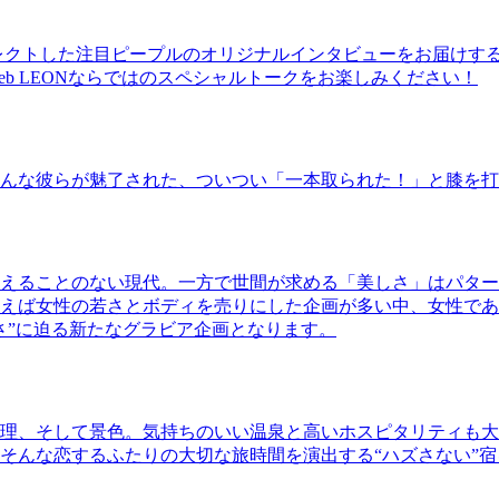
レクトした注目ピープルのオリジナルインタビューをお届けす
b LEONならではのスペシャルトークをお楽しみください！
んな彼らが魅了された、ついつい「一本取られた！」と膝を打
えることのない現代。一方で世間が求める「美しさ」はパター
ば女性の若さとボディを売りにした企画が多い中、女性であるKao
さ”に迫る新たなグラビア企画となります。
理、そして景色。気持ちのいい温泉と高いホスピタリティも大
そんな恋するふたりの大切な旅時間を演出する“ハズさない”宿