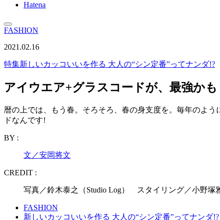
Hatena
FASHION
2021.02.16
特集
新しいカッコいいを作る 大人の“シン定番”ってナンダ!?
アイウエア+グラスコードが、最強かも
暦の上では、もう春。そろそろ、春の身支度を。毎年のよう
ドなんです!
BY :
文／安岡将文
CREDIT :
写真／鈴木泰之（Studio Log） スタイリング／小野
FASHION
新しいカッコいいを作る 大人の“シン定番”ってナンダ!?