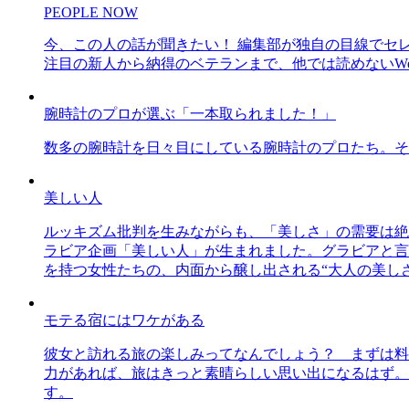
PEOPLE NOW
今、この人の話が聞きたい！ 編集部が独自の目線でセ
注目の新人から納得のベテランまで、他では読めないWe
腕時計のプロが選ぶ「一本取られました！」
数多の腕時計を日々目にしている腕時計のプロたち。そ
美しい人
ルッキズム批判を生みながらも、「美しさ」の需要は絶
ラビア企画「美しい人」が生まれました。グラビアと言え
を持つ女性たちの、内面から醸し出される“大人の美し
モテる宿にはワケがある
彼女と訪れる旅の楽しみってなんでしょう？ まずは料
力があれば、旅はきっと素晴らしい思い出になるはず。
す。