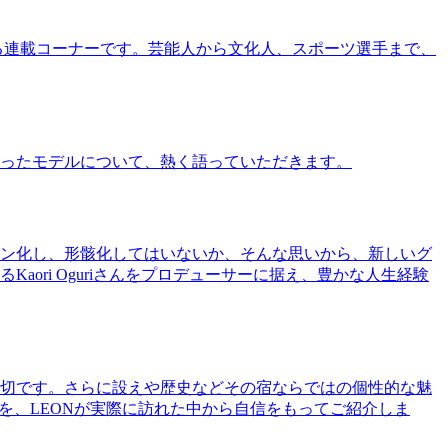
る連載コーナーです。芸能人から文化人、スポーツ選手まで、
ったモデルについて、熱く語っていただきます。
ン化し、形骸化してはいないか、そんな思いから、新しいグ
ri Oguriさんをプロデューサーに据え、豊かな人生経験
切です。さらに設えや歴史などその宿ならではの個性的な魅
を、LEONが実際に訪れた中から自信をもってご紹介しま