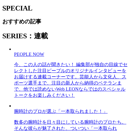
SPECIAL
おすすめの記事
SERIES：連載
PEOPLE NOW
今、この人の話が聞きたい！ 編集部が独自の目線でセ
レクトした注目ピープルのオリジナルインタビューを
お届けする連載コーナーです。芸能人から文化人、ス
ポーツ選手まで、注目の新人から納得のベテランま
で、他では読めないWeb LEONならではのスペシャル
トークをお楽しみください！
腕時計のプロが選ぶ「一本取られました！」
数多の腕時計を日々目にしている腕時計のプロたち。
そんな彼らが魅了された、ついつい「一本取られ