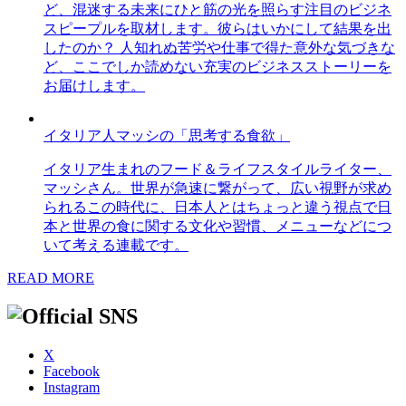
ど、混迷する未来にひと筋の光を照らす注目のビジネ
スピープルを取材します。彼らはいかにして結果を出
したのか？ 人知れぬ苦労や仕事で得た意外な気づきな
ど、ここでしか読めない充実のビジネスストーリーを
お届けします。
イタリア人マッシの「思考する食欲」
イタリア生まれのフード＆ライフスタイルライター、
マッシさん。世界が急速に繋がって、広い視野が求め
られるこの時代に、日本人とはちょっと違う視点で日
本と世界の食に関する文化や習慣、メニューなどにつ
いて考える連載です。
READ MORE
X
Facebook
Instagram