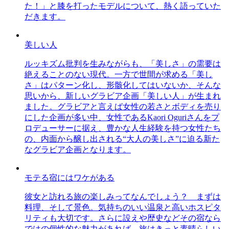
た！」と膝を打ったモデルについて、熱く語っていた
だきます。
美しい人
ルッキズム批判を生みながらも、「美しさ」の需要は
絶えることのない現代。一方で世間が求める「美し
さ」はパターン化し、形骸化してはいないか、そんな
思いから、新しいグラビア企画「美しい人」が生まれ
ました。グラビアと言えば女性の若さとボディを売り
にした企画が多い中、女性であるKaori Oguriさんをプ
ロデューサーに据え、豊かな人生経験を持つ女性たち
の、内面から醸し出される“大人の美しさ”に迫る新た
なグラビア企画となります。
モテる宿にはワケがある
彼女と訪れる旅の楽しみってなんでしょう？ まずは
料理、そして景色。気持ちのいい温泉と高いホスピタ
リティも大切です。さらに設えや歴史などその宿なら
ではの個性的な魅力があれば、旅はきっと素晴らしい