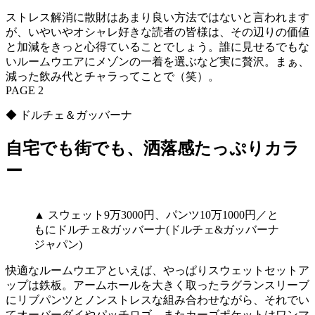
ストレス解消に散財はあまり良い方法ではないと言われます
が、いやいやオシャレ好きな読者の皆様は、その辺りの価値
と加減をきっと心得ていることでしょう。誰に見せるでもな
いルームウエアにメゾンの一着を選ぶなど実に贅沢。まぁ、
減った飲み代とチャラってことで（笑）。
PAGE 2
◆ ドルチェ＆ガッバーナ
自宅でも街でも、洒落感たっぷりカラ
ー
▲ スウェット9万3000円、パンツ10万1000円／と
もにドルチェ&ガッバーナ(ドルチェ&ガッバーナ
ジャパン)
快適なルームウエアといえば、やっぱりスウェットセットア
ップは鉄板。アームホールを大きく取ったラグランスリーブ
にリブパンツとノンストレスな組み合わせながら、それでい
てオーバーダイやパッチロゴ、またカーゴポケットはワンマ