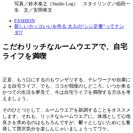
写真／鈴木泰之（Studio Log） スタイリング／稲田一
生 文／安岡将文
FASHION
新しいカッコいいを作る 大人の“シン定番”ってナン
ダ!?
こだわリッチなルームウエアで、自宅
ライフを満喫
正直、もう口にするのもウンザリする、テレワークや自粛に
よる自宅ライフ。でも、ココが我慢のしどころ。いつか来る
かつての生活を夢見て、今は自宅ライフを満喫する方法を考
えましょう。
そのひとつとして、ルームウエアを新調することをオススメ
します。それも、リッチなルームウエアに。体感として心地
良さを求めるのはもちろんですが、鬱々としないためにも奮
発して贅沢気分を楽しんじゃいましょうってワケ。