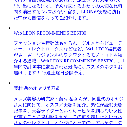
思い出になるはず。そんな恋するふたりの大切な旅時
間を演出する“ハズさない”宿を、LEONが実際に訪れ
た中から自信をもってご紹介します。
Web LEON RECOMMENDS BEST30
ファッションや時計はもちろん、グルメからビューテ
ィー、エレクトロニクスなどなど、Web LEON編集者
がさまざまなジャンルのワクワクするモノ・コトを紹
介する連載「Web LEON RECOMMENDS BEST30」。1
年間で計30本に厳選された最高にオススメのネタをお
届けします！ 毎週土曜日公開予定。
藤村 岳のオヤジ美容道
メンズ美容の研究家・藤村 岳さんが、同世代のオヤジ
さんに向けて、オススメ美容を紹介。男性が読む美容
記事を、美容ライターという毎日ヒゲを剃らない女性
が書くことに違和感を覚え、この道を志したという岳
さんのセレクトは、オヤジにとってのリアルそのもの