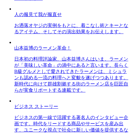
人の服見て我が服直せ
お洒落オヤジの実例をもとに、着こなし術とキーとな
るアイテム、そしてその演出効果をお伝えします。
山本益博のラーメン革命！
日本初の料理評論家、山本益博さんはいま、ラーメン
が「美味しい革命」の渦中にあると言います。長らく
B級グルメとして愛されてきたラーメンは、ミシュラ
ンも認める一流の料理へと変貌を遂げつつあります。
新時代に向けて群雄割拠する街のラーメン店を巨匠自
らが実食リポートする連載です。
ビジネス ストーリー
ビジネスの第一線で活躍する著名人のインタビュー企
画です。時代をリードする商品やサービスを産み出
す、ユニークな視点で社会に新しい価値を提供するな