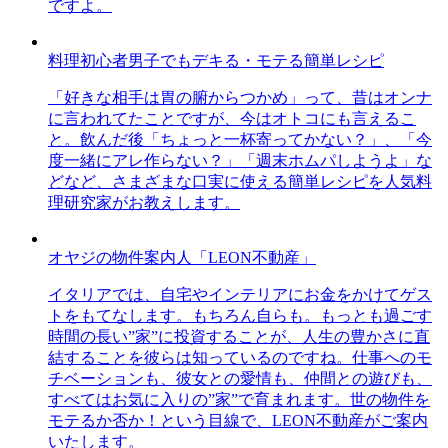
ですよ。
料理初心者男子でもデキる・モテる簡単レシピ
「好きな相手は胃の腑からつかめ」って、昔はオンナ
に言われてたことですが、今はオトコにも言えるこ
と。飲んだ後「ちょっと一杯寄ってかない？」、「今
度一緒にアレ作らない？」「週末ホムパしようよ」な
どなど、さまざまな口実に使える簡単レシピを人気料
理研究家がお教えします。
オヤジの物件案内人「LEON不動産」
イタリアでは、自宅やインテリアにお金をかけてゲス
トをもてなします。もちろん自らも。もっとも過ごす
時間の長い”家”に投資することが、人生の豊かさに直
結することを彼らは知っているのですね。仕事へのモ
チベーションも、彼女との愛情も、仲間との遊びも、
すべてはお気に入りの”家”で育まれます。世の物件を
モテるか否か！という目線で、LEON不動産がご案内
いたします。