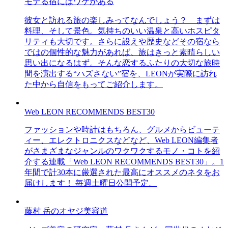
モテる宿にはワケがある
彼女と訪れる旅の楽しみってなんでしょう？ まずは
料理、そして景色。気持ちのいい温泉と高いホスピタ
リティも大切です。さらに設えや歴史などその宿なら
ではの個性的な魅力があれば、旅はきっと素晴らしい
思い出になるはず。そんな恋するふたりの大切な旅時
間を演出する“ハズさない”宿を、LEONが実際に訪れ
た中から自信をもってご紹介します。
Web LEON RECOMMENDS BEST30
ファッションや時計はもちろん、グルメからビューテ
ィー、エレクトロニクスなどなど、Web LEON編集者
がさまざまなジャンルのワクワクするモノ・コトを紹
介する連載「Web LEON RECOMMENDS BEST30」。1
年間で計30本に厳選された最高にオススメのネタをお
届けします！ 毎週土曜日公開予定。
藤村 岳のオヤジ美容道