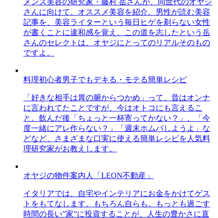
メンズ美容の研究家・藤村 岳さんが、同世代のオヤジ
さんに向けて、オススメ美容を紹介。男性が読む美容
記事を、美容ライターという毎日ヒゲを剃らない女性
が書くことに違和感を覚え、この道を志したという岳
さんのセレクトは、オヤジにとってのリアルそのもの
ですよ。
料理初心者男子でもデキる・モテる簡単レシピ
「好きな相手は胃の腑からつかめ」って、昔はオンナ
に言われてたことですが、今はオトコにも言えるこ
と。飲んだ後「ちょっと一杯寄ってかない？」、「今
度一緒にアレ作らない？」「週末ホムパしようよ」な
どなど、さまざまな口実に使える簡単レシピを人気料
理研究家がお教えします。
オヤジの物件案内人「LEON不動産」
イタリアでは、自宅やインテリアにお金をかけてゲス
トをもてなします。もちろん自らも。もっとも過ごす
時間の長い”家”に投資することが、人生の豊かさに直