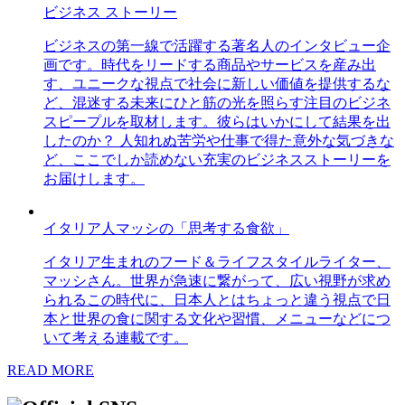
ビジネス ストーリー
ビジネスの第一線で活躍する著名人のインタビュー企
画です。時代をリードする商品やサービスを産み出
す、ユニークな視点で社会に新しい価値を提供するな
ど、混迷する未来にひと筋の光を照らす注目のビジネ
スピープルを取材します。彼らはいかにして結果を出
したのか？ 人知れぬ苦労や仕事で得た意外な気づきな
ど、ここでしか読めない充実のビジネスストーリーを
お届けします。
イタリア人マッシの「思考する食欲」
イタリア生まれのフード＆ライフスタイルライター、
マッシさん。世界が急速に繋がって、広い視野が求め
られるこの時代に、日本人とはちょっと違う視点で日
本と世界の食に関する文化や習慣、メニューなどにつ
いて考える連載です。
READ MORE