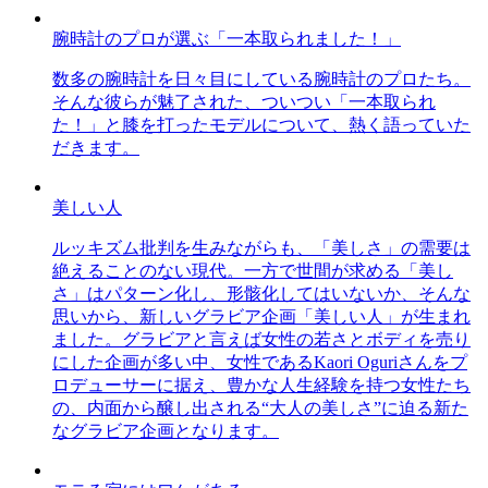
腕時計のプロが選ぶ「一本取られました！」
数多の腕時計を日々目にしている腕時計のプロたち。
そんな彼らが魅了された、ついつい「一本取られ
た！」と膝を打ったモデルについて、熱く語っていた
だきます。
美しい人
ルッキズム批判を生みながらも、「美しさ」の需要は
絶えることのない現代。一方で世間が求める「美し
さ」はパターン化し、形骸化してはいないか、そんな
思いから、新しいグラビア企画「美しい人」が生まれ
ました。グラビアと言えば女性の若さとボディを売り
にした企画が多い中、女性であるKaori Oguriさんをプ
ロデューサーに据え、豊かな人生経験を持つ女性たち
の、内面から醸し出される“大人の美しさ”に迫る新た
なグラビア企画となります。