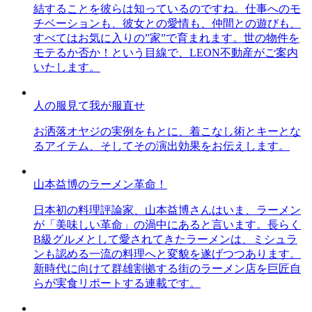
結することを彼らは知っているのですね。仕事へのモ
チベーションも、彼女との愛情も、仲間との遊びも、
すべてはお気に入りの”家”で育まれます。世の物件を
モテるか否か！という目線で、LEON不動産がご案内
いたします。
人の服見て我が服直せ
お洒落オヤジの実例をもとに、着こなし術とキーとな
るアイテム、そしてその演出効果をお伝えします。
山本益博のラーメン革命！
日本初の料理評論家、山本益博さんはいま、ラーメン
が「美味しい革命」の渦中にあると言います。長らく
B級グルメとして愛されてきたラーメンは、ミシュラ
ンも認める一流の料理へと変貌を遂げつつあります。
新時代に向けて群雄割拠する街のラーメン店を巨匠自
らが実食リポートする連載です。