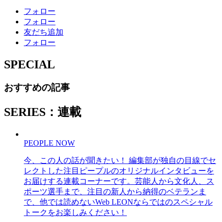
フォロー
フォロー
友だち追加
フォロー
SPECIAL
おすすめの記事
SERIES：連載
PEOPLE NOW
今、この人の話が聞きたい！ 編集部が独自の目線でセ
レクトした注目ピープルのオリジナルインタビューを
お届けする連載コーナーです。芸能人から文化人、ス
ポーツ選手まで、注目の新人から納得のベテランま
で、他では読めないWeb LEONならではのスペシャル
トークをお楽しみください！