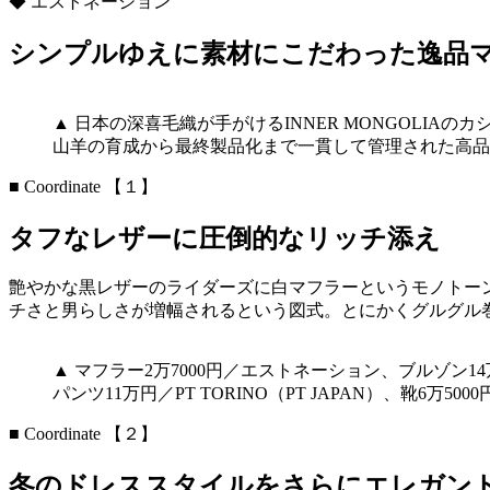
◆ エストネーション
シンプルゆえに素材にこだわった逸品
▲ 日本の深喜毛織が手がけるINNER MONGOLI
山羊の育成から最終製品化まで一貫して管理された高品
■ Coordinate 【１】
タフなレザーに圧倒的なリッチ添え
艶やかな黒レザーのライダーズに白マフラーというモノトー
チさと男らしさが増幅されるという図式。とにかくグルグル
▲ マフラー2万7000円／エストネーション、ブルゾン1
パンツ11万円／PT TORINO（PT JAPAN）、靴6万
■ Coordinate 【２】
冬のドレススタイルをさらにエレガン