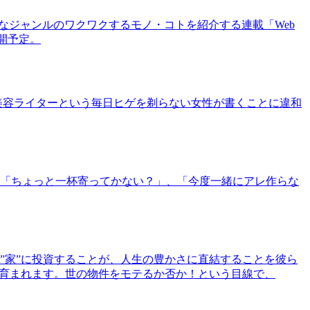
まなジャンルのワクワクするモノ・コトを紹介する連載「Web
公開予定。
美容ライターという毎日ヒゲを剃らない女性が書くことに違和
「ちょっと一杯寄ってかない？」、「今度一緒にアレ作らな
”家”に投資することが、人生の豊かさに直結することを彼ら
で育まれます。世の物件をモテるか否か！という目線で、