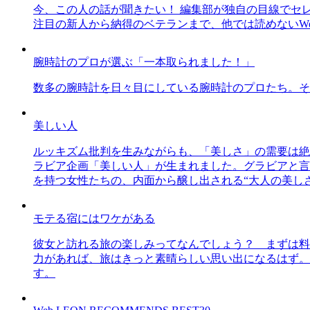
今、この人の話が聞きたい！ 編集部が独自の目線でセ
注目の新人から納得のベテランまで、他では読めないWe
腕時計のプロが選ぶ「一本取られました！」
数多の腕時計を日々目にしている腕時計のプロたち。そ
美しい人
ルッキズム批判を生みながらも、「美しさ」の需要は絶
ラビア企画「美しい人」が生まれました。グラビアと言え
を持つ女性たちの、内面から醸し出される“大人の美し
モテる宿にはワケがある
彼女と訪れる旅の楽しみってなんでしょう？ まずは料
力があれば、旅はきっと素晴らしい思い出になるはず。
す。