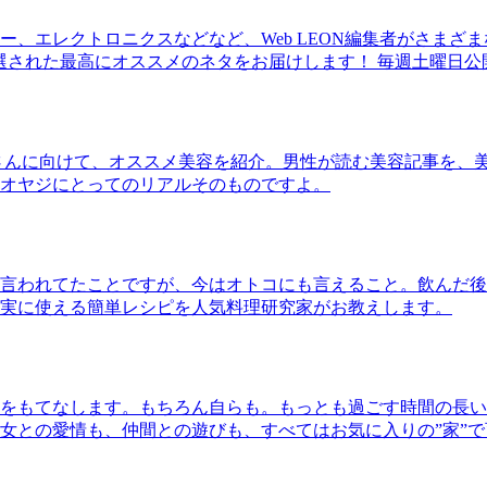
、エレクトロニクスなどなど、Web LEON編集者がさまざ
30本に厳選された最高にオススメのネタをお届けします！ 毎週土曜日
さんに向けて、オススメ美容を紹介。男性が読む美容記事を、
オヤジにとってのリアルそのものですよ。
言われてたことですが、今はオトコにも言えること。飲んだ後
実に使える簡単レシピを人気料理研究家がお教えします。
をもてなします。もちろん自らも。もっとも過ごす時間の長い
女との愛情も、仲間との遊びも、すべてはお気に入りの”家”