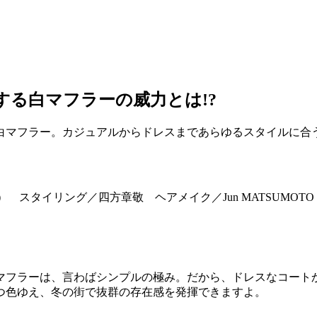
する白マフラーの威力とは!?
白マフラー。カジュアルからドレスまであらゆるスタイルに合
） スタイリング／四方章敬 ヘアメイク／Jun MATSUMOTO（tsuj
マフラーは、言わばシンプルの極み。だから、ドレスなコート
つ色ゆえ、冬の街で抜群の存在感を発揮できますよ。