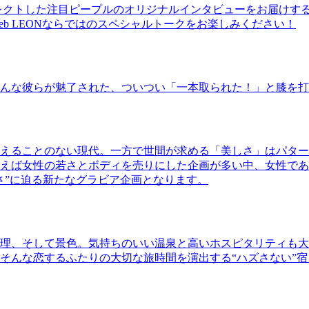
レクトした注目ピープルのオリジナルインタビューをお届けす
b LEONならではのスペシャルトークをお楽しみください！
んな彼らが魅了された、ついつい「一本取られた！」と膝を打
えることのない現代。一方で世間が求める「美しさ」はパター
ば女性の若さとボディを売りにした企画が多い中、女性であるKao
さ”に迫る新たなグラビア企画となります。
理、そして景色。気持ちのいい温泉と高いホスピタリティも大
そんな恋するふたりの大切な旅時間を演出する“ハズさない”宿