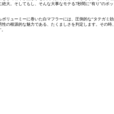
に絶大。そしてもし、そんな大事なモテる7秒間に“有り”のボ
ボリューミーに巻いた白マフラーには、圧倒的な“タテガミ効果
男性の根源的な魅力である、たくましさを判定します。その時
す。