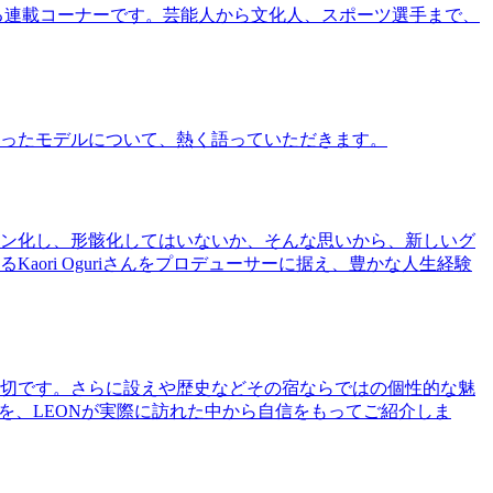
る連載コーナーです。芸能人から文化人、スポーツ選手まで、
ったモデルについて、熱く語っていただきます。
ン化し、形骸化してはいないか、そんな思いから、新しいグ
ri Oguriさんをプロデューサーに据え、豊かな人生経験
切です。さらに設えや歴史などその宿ならではの個性的な魅
を、LEONが実際に訪れた中から自信をもってご紹介しま