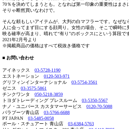
70％を決めてしまうとも。となれば第一印象の重要性はまさ
そりゃ断然買いなわけで。
そんな頼もしいアイテムが、大判の白マフラーです。なぜなら
人に会ってまず目にする顔周り。女性の場合、そこで瞬時に
映る確率が高まり、晴れて“有り”のボックスにという算段で
2021年2月号より
※掲載商品の価格はすべて税抜き価格です
■ お問い合わせ
アイネックス
03-5728-1190
エストネーション
0120-503-971
グリフィンインターナショナル
03-5754-3561
ゼニス
03-3575-5861
チンクワンタ
050-5218-3859
トヨダトレーディング プレスルーム
03-5350-5567
ナノ・ユニバース カスタマーサービス
0120-70-5088
パラブーツ青山店
03-5766-6688
PT JAPAN
03-5485-0058
ポール・スチュアート 青山店
03-6384-5763