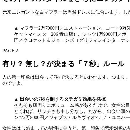
元来エレガントな白マフラーは当然ドレスに似合います。し
▲ マフラー2万7000円／エストネーション、コート9
ケットマイスター206 青山店）、シャツ1万9000円
円／クロケット＆ジョーンズ（グリフィンインターナシ
PAGE 2
有り？ 無し？が決まる「７秒」ルール
人の第一印象は出会って7秒で決まるといわれます。つまり、
のですよ。
▲
出会いの7秒を制するタテガミ効果を発揮
そもそも顔周りにボリューム感があるだけで、女性の目
とくれば、リッチさも申し分なし。だから、出会い頭の7秒
ンツ2万8000円／ジャブスアルキヴィオ×ナノ・ユニバ
女性ははじめましての男性に会うと、第一印象で恋愛対象の