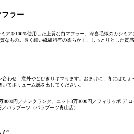
マフラー
Aのカシミアを100％使用した上質な白マフラー。深喜毛織のカ
質なもの。長く細い繊維特有の柔らかく、しっとりとした質感で
ン合わせ、意外やとびきりキマります。おまけに、冬にはちょ
巻いてボリューム感を出してください。
4万8000円／チンクワンタ、ニット3万3000円／フィリッポ 
5000円／パラブーツ（パラブーツ青山店）
トに