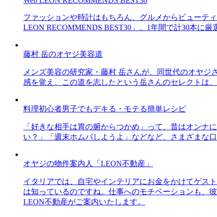
Web LEON RECOMMENDS BEST30
ファッションや時計はもちろん、グルメからビューティー
LEON RECOMMENDS BEST30」。1年間で計
藤村 岳のオヤジ美容道
メンズ美容の研究家・藤村 岳さんが、同世代のオヤジ
感を覚え、この道を志したという岳さんのセレクトは、
料理初心者男子でもデキる・モテる簡単レシピ
「好きな相手は胃の腑からつかめ」って、昔はオンナに
い？」「週末ホムパしようよ」などなど、さまざまな口
オヤジの物件案内人「LEON不動産」
イタリアでは、自宅やインテリアにお金をかけてゲスト
は知っているのですね。仕事へのモチベーションも、彼
LEON不動産がご案内いたします。