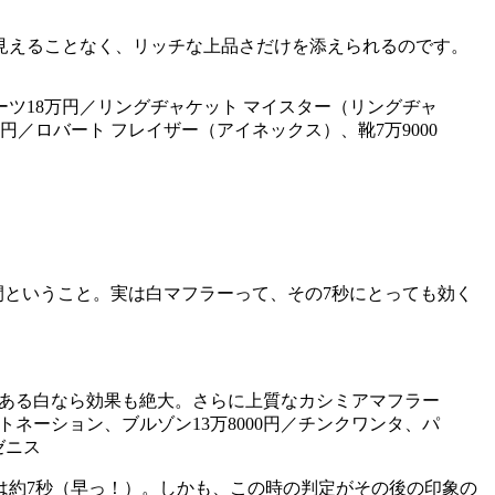
見えることなく、リッチな上品さだけを添えられるのです。
スーツ18万円／リングヂャケット マイスター（リングヂャ
円／ロバート フレイザー（アイネックス）、靴7万9000
間ということ。実は白マフラーって、その7秒にとっても効く
である白なら効果も絶大。さらに上質なカシミアマフラー
トネーション、ブルゾン13万8000円／チンクワンタ、パ
ゼニス
は約7秒（早っ！）。しかも、この時の判定がその後の印象の