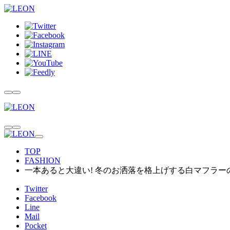
TOP
FASHION
一本あると大違い! 冬のお洒落を格上げする白マフラーの
Twitter
Facebook
Line
Mail
Pocket