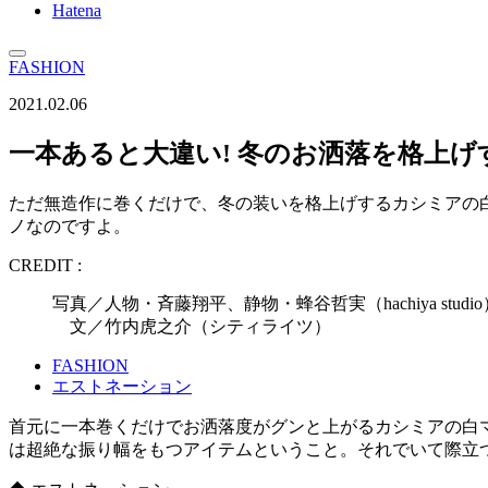
Hatena
FASHION
2021.02.06
一本あると大違い! 冬のお洒落を格上げ
ただ無造作に巻くだけで、冬の装いを格上げするカシミアの
ノなのですよ。
CREDIT :
写真／人物・斉藤翔平、静物・蜂谷哲実（hachiya studio
文／竹内虎之介（シティライツ）
FASHION
エストネーション
首元に一本巻くだけでお洒落度がグンと上がるカシミアの白
は超絶な振り幅をもつアイテムということ。それでいて際立