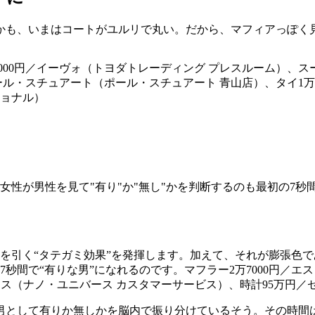
かも、いまはコートがユルリで丸い。だから、マフィアっぽく
万5000円／イーヴォ（トヨダトレーディング プレスルーム）、
／ポール・スチュアート（ポール・スチュアート 青山店）、タイ1万
ョナル）
女性が男性を見て"有り"か"無し"かを判断するのも最初の7秒
を引く“タテガミ効果”を発揮します。加えて、それが膨張色
間で“有りな男”になれるのです。マフラー2万7000円／エス
ース（ナノ・ユニバース カスタマーサービス）、時計95万円／
男として有りか無しかを脳内で振り分けているそう。その時間