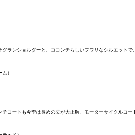
ラグランショルダーと、ココンチらしいフワリなシルエットで
ーム）
ンチコートも今季は長めの丈が大正解。モーターサイクルコー
レーテッド）