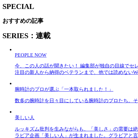
SPECIAL
おすすめの記事
SERIES：連載
PEOPLE NOW
今、この人の話が聞きたい！ 編集部が独自の目線でセ
注目の新人から納得のベテランまで、他では読めないWe
腕時計のプロが選ぶ「一本取られました！」
数多の腕時計を日々目にしている腕時計のプロたち。そ
美しい人
ルッキズム批判を生みながらも、「美しさ」の需要は絶
ラビア企画「美しい人」が生まれました。グラビアと言え