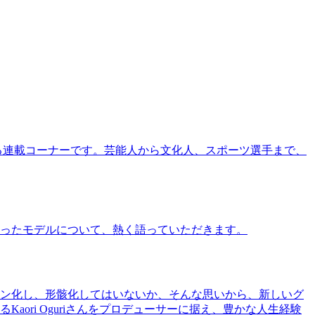
る連載コーナーです。芸能人から文化人、スポーツ選手まで、
ったモデルについて、熱く語っていただきます。
ン化し、形骸化してはいないか、そんな思いから、新しいグ
ri Oguriさんをプロデューサーに据え、豊かな人生経験