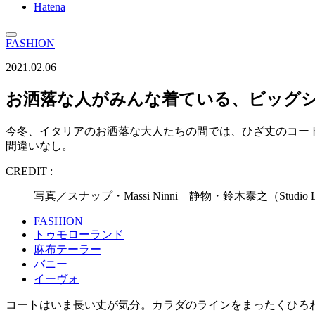
Hatena
FASHION
2021.02.06
お洒落な人がみんな着ている、ビッグ
今冬、イタリアのお洒落な大人たちの間では、ひざ丈のコー
間違いなし。
CREDIT :
写真／スナップ・Massi Ninni 静物・鈴木泰之（Stu
FASHION
トゥモローランド
麻布テーラー
バニー
イーヴォ
コートはいま長い丈が気分。カラダのラインをまったくひろ