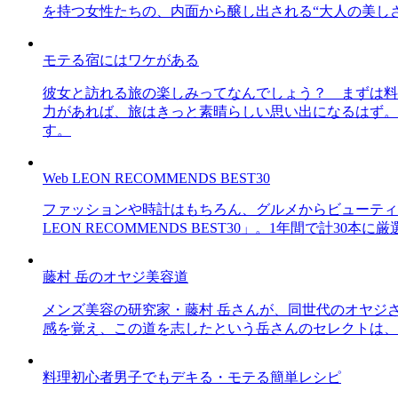
を持つ女性たちの、内面から醸し出される“大人の美し
モテる宿にはワケがある
彼女と訪れる旅の楽しみってなんでしょう？ まずは料
力があれば、旅はきっと素晴らしい思い出になるはず。
す。
Web LEON RECOMMENDS BEST30
ファッションや時計はもちろん、グルメからビューティー
LEON RECOMMENDS BEST30」。1年間で計
藤村 岳のオヤジ美容道
メンズ美容の研究家・藤村 岳さんが、同世代のオヤジ
感を覚え、この道を志したという岳さんのセレクトは、
料理初心者男子でもデキる・モテる簡単レシピ