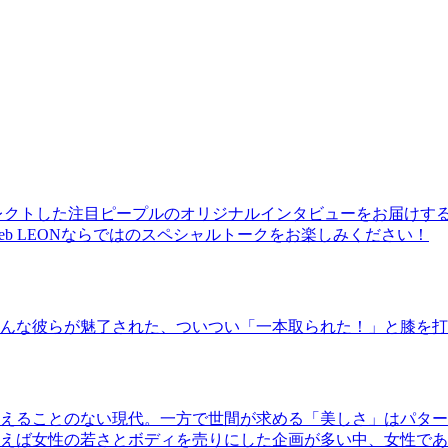
レクトした注目ピープルのオリジナルインタビューをお届けす
b LEONならではのスペシャルトークをお楽しみください！
んな彼らが魅了された、ついつい「一本取られた！」と膝を打
えることのない現代。一方で世間が求める「美しさ」はパター
ば女性の若さとボディを売りにした企画が多い中、女性であるKao