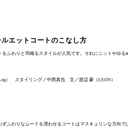
シルエットコートのこなし方
トをふわりと羽織るスタイルが人気です。それにニットやゆる
dio Log） スタイリング／中西真也 文／渡辺 豪（LEON）
わずふわりなムードを漂わせるコートはマスキュリンな方向で