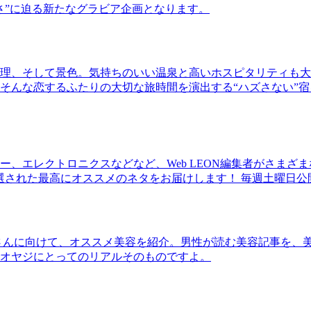
さ”に迫る新たなグラビア企画となります。
理、そして景色。気持ちのいい温泉と高いホスピタリティも大
そんな恋するふたりの大切な旅時間を演出する“ハズさない”宿
、エレクトロニクスなどなど、Web LEON編集者がさまざ
30本に厳選された最高にオススメのネタをお届けします！ 毎週土曜日
さんに向けて、オススメ美容を紹介。男性が読む美容記事を、
オヤジにとってのリアルそのものですよ。