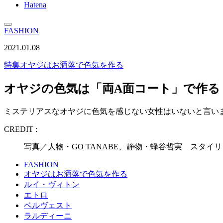
Hatena
FASHION
2021.01.08
特集
オヤジはお洒落で色気を作る
オヤジの色気は「両A面コート」で作る
ミステリアスなオヤジに色気を感じない女性はいないと言い
CREDIT :
写真／人物・GO TANABE、静物・蜂谷哲実 スタイリン
FASHION
オヤジはお洒落で色気を作る
ルイ・ヴィトン
エトロ
ベルヴェスト
ラルディーニ