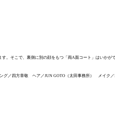
ます。そこで、裏側に別の顔をもつ「両A面コート」はいかが
グ／四方章敬 ヘア／JUN GOTO（太田事務所） メイク／Ke