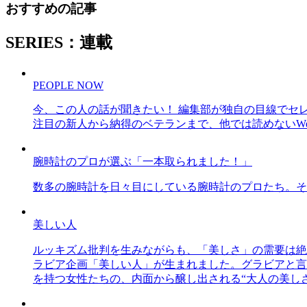
おすすめの記事
SERIES：連載
PEOPLE NOW
今、この人の話が聞きたい！ 編集部が独自の目線でセ
注目の新人から納得のベテランまで、他では読めないWe
腕時計のプロが選ぶ「一本取られました！」
数多の腕時計を日々目にしている腕時計のプロたち。そ
美しい人
ルッキズム批判を生みながらも、「美しさ」の需要は絶
ラビア企画「美しい人」が生まれました。グラビアと言え
を持つ女性たちの、内面から醸し出される“大人の美し