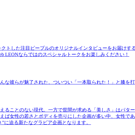
レクトした注目ピープルのオリジナルインタビューをお届けす
b LEONならではのスペシャルトークをお楽しみください！
んな彼らが魅了された、ついつい「一本取られた！」と膝を打
えることのない現代。一方で世間が求める「美しさ」はパター
ば女性の若さとボディを売りにした企画が多い中、女性であるKao
さ”に迫る新たなグラビア企画となります。