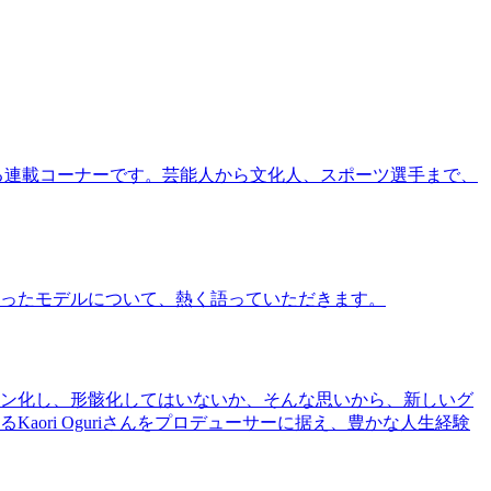
る連載コーナーです。芸能人から文化人、スポーツ選手まで、
ったモデルについて、熱く語っていただきます。
ン化し、形骸化してはいないか、そんな思いから、新しいグ
ri Oguriさんをプロデューサーに据え、豊かな人生経験