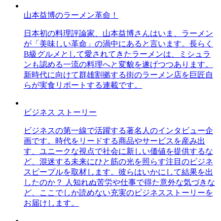
山本益博のラーメン革命！
日本初の料理評論家、山本益博さんはいま、ラーメン
が「美味しい革命」の渦中にあると言います。長らく
B級グルメとして愛されてきたラーメンは、ミシュラ
ンも認める一流の料理へと変貌を遂げつつあります。
新時代に向けて群雄割拠する街のラーメン店を巨匠自
らが実食リポートする連載です。
ビジネス ストーリー
ビジネスの第一線で活躍する著名人のインタビュー企
画です。時代をリードする商品やサービスを産み出
す、ユニークな視点で社会に新しい価値を提供するな
ど、混迷する未来にひと筋の光を照らす注目のビジネ
スピープルを取材します。彼らはいかにして結果を出
したのか？ 人知れぬ苦労や仕事で得た意外な気づきな
ど、ここでしか読めない充実のビジネスストーリーを
お届けします。