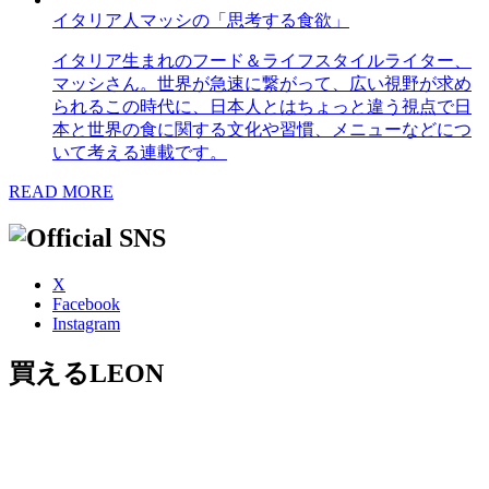
イタリア人マッシの「思考する食欲」
イタリア生まれのフード＆ライフスタイルライター、
マッシさん。世界が急速に繋がって、広い視野が求め
られるこの時代に、日本人とはちょっと違う視点で日
本と世界の食に関する文化や習慣、メニューなどにつ
いて考える連載です。
READ MORE
X
Facebook
Instagram
買えるLEON