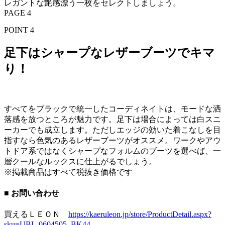
レガントな艶感漂う一枚をセレクトしましょう。
PAGE 4
POINT 4
足下はシャープなレザーブーツでキマ
り！
すべてをブラックで統一したコーディネイトは、モードな洒
落感を放つところが魅力です。足下は場合によっては白スニ
ーカーでも成立します。ただしエッジの効いた着こなしを目
指すなら色気のあるレザーブーツがオススメ。ワークやアウ
トドア系ではなくシャープなフォルムのブーツを選べば、一
層クールなルックスに仕上がるでしょう。
※掲載商品はすべて税抜き価格です
■ お問い合わせ
買えるＬＥＯＮ
https://kaeruleon.jp/store/ProductDetail.aspx?
sku=UBL-0604505_BK44