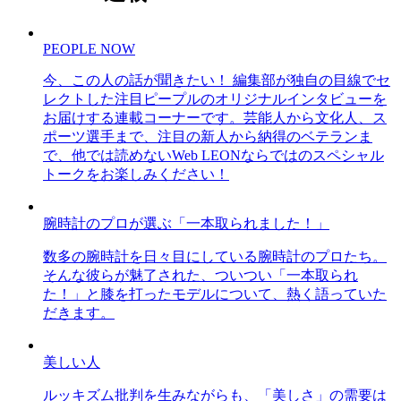
PEOPLE NOW
今、この人の話が聞きたい！ 編集部が独自の目線でセ
レクトした注目ピープルのオリジナルインタビューを
お届けする連載コーナーです。芸能人から文化人、ス
ポーツ選手まで、注目の新人から納得のベテランま
で、他では読めないWeb LEONならではのスペシャル
トークをお楽しみください！
腕時計のプロが選ぶ「一本取られました！」
数多の腕時計を日々目にしている腕時計のプロたち。
そんな彼らが魅了された、ついつい「一本取られ
た！」と膝を打ったモデルについて、熱く語っていた
だきます。
美しい人
ルッキズム批判を生みながらも、「美しさ」の需要は