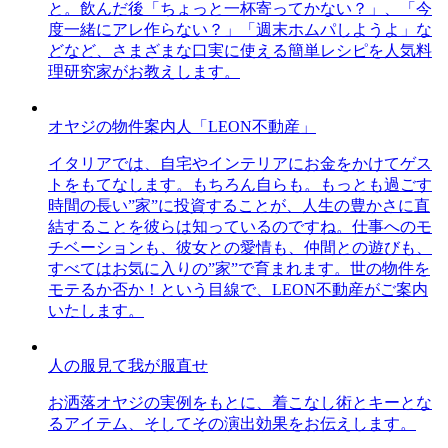
と。飲んだ後「ちょっと一杯寄ってかない？」、「今
度一緒にアレ作らない？」「週末ホムパしようよ」な
どなど、さまざまな口実に使える簡単レシピを人気料
理研究家がお教えします。
オヤジの物件案内人「LEON不動産」
イタリアでは、自宅やインテリアにお金をかけてゲス
トをもてなします。もちろん自らも。もっとも過ごす
時間の長い”家”に投資することが、人生の豊かさに直
結することを彼らは知っているのですね。仕事へのモ
チベーションも、彼女との愛情も、仲間との遊びも、
すべてはお気に入りの”家”で育まれます。世の物件を
モテるか否か！という目線で、LEON不動産がご案内
いたします。
人の服見て我が服直せ
お洒落オヤジの実例をもとに、着こなし術とキーとな
るアイテム、そしてその演出効果をお伝えします。