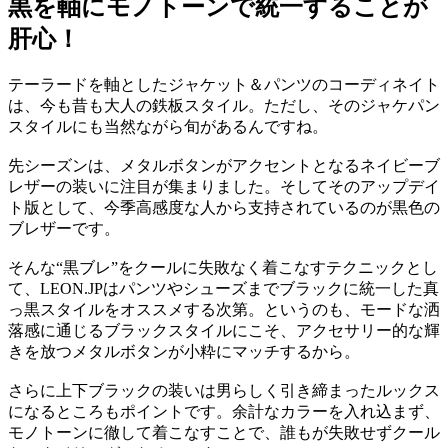
黒を軸にモノトーンで統一することが
肝心！
テーラードを軸としたジャケット＆パンツのコーディネイト
は、今も昔も大人の鉄板スタイル。ただし、そのジャケパン
スタイルにも当然ながら旬があるんですね。
先シーズンは、メタルボタンがアクセントとなるネイビーブ
レザーの装いに注目が集まりました。そしてそのアップデイ
ト版として、今季高感度な人から支持されているのが黒色の
ブレザーです。
そんな“黒ブレ”をクールに失敗なく着こなすテクニックとし
て、LEON.JPはパンツやシューズまでブラックに統一した真
っ黒スタイルをオススメする次第。というのも、モードな洒
落感に通じるブラックスタイルにこそ、アクセサリー的な輝
きを放つメタルボタンが小粋にマッチするから。
さらに上下ブラックの装いは男らしく引き締まったルックス
になるところもポイントです。余計なカラーを入れ込まず、
モノトーンに徹して着こなすことで、誰もが失敗せずクール