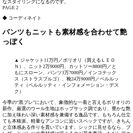
なスタイリングになるのです。
PAGE 2
◆ コーディネイト
パンツもニットも素材感を合わせて艶
っぽく
▲ ジャケット11万円／ボリオリ（買えるＬＥＯ
Ｎ）、ニット2万9000円、カットソー8800円／と
もにスローン、パンツ3万7000円／インコテック
ス（ストラスブルゴ）、靴24万9000円／ベルルッ
ティ（ベルルッティ・インフォメーション・デス
ク）
今季の“黒ブレ”において、象徴的な一着と言えるボリオリの
新作。厳選のウール生地はホップサック調であり、豊かな艶
に加え味わい深い素材感を兼備する逸品です。もちろん仕立
ても本格派。軽量なアンコンに近いスペックですが、きちん
と立体感ある作りを貫いています。シックに見せるなら、ブ