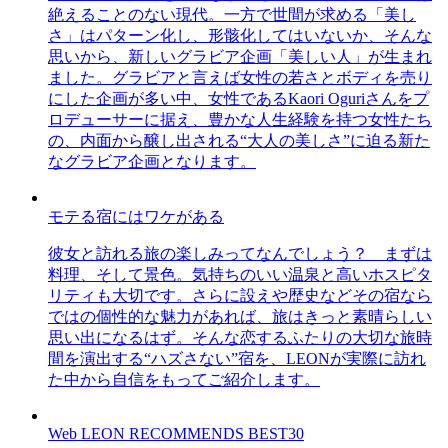
絶えることのない現代。一方で世間が求める「美し
さ」はパターン化し、形骸化してはいないか、そんな
思いから、新しいグラビア企画「美しい人」が生まれ
ました。グラビアと言えば女性の若さとボディを売り
にした企画が多い中、女性であるKaori Oguriさんをプ
ロデューサーに据え、豊かな人生経験を持つ女性たち
の、内面から醸し出される“大人の美しさ”に迫る新た
なグラビア企画となります。
モテる宿にはワケがある
彼女と訪れる旅の楽しみってなんでしょう？ まずは
料理、そして景色。気持ちのいい温泉と高いホスピタ
リティも大切です。さらに設えや歴史などその宿なら
ではの個性的な魅力があれば、旅はきっと素晴らしい
思い出になるはず。そんな恋するふたりの大切な旅時
間を演出する“ハズさない”宿を、LEONが実際に訪れ
た中から自信をもってご紹介します。
Web LEON RECOMMENDS BEST30