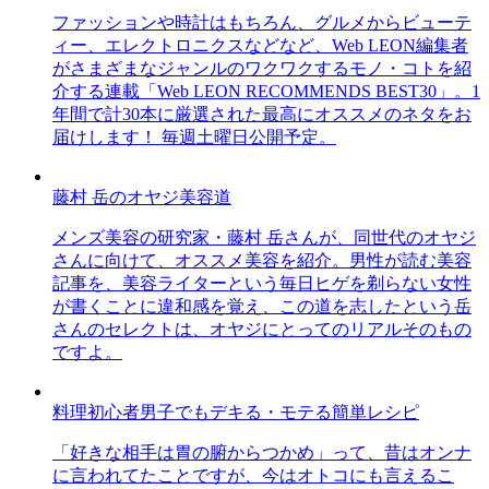
ファッションや時計はもちろん、グルメからビューテ
ィー、エレクトロニクスなどなど、Web LEON編集者
がさまざまなジャンルのワクワクするモノ・コトを紹
介する連載「Web LEON RECOMMENDS BEST30」。1
年間で計30本に厳選された最高にオススメのネタをお
届けします！ 毎週土曜日公開予定。
藤村 岳のオヤジ美容道
メンズ美容の研究家・藤村 岳さんが、同世代のオヤジ
さんに向けて、オススメ美容を紹介。男性が読む美容
記事を、美容ライターという毎日ヒゲを剃らない女性
が書くことに違和感を覚え、この道を志したという岳
さんのセレクトは、オヤジにとってのリアルそのもの
ですよ。
料理初心者男子でもデキる・モテる簡単レシピ
「好きな相手は胃の腑からつかめ」って、昔はオンナ
に言われてたことですが、今はオトコにも言えるこ