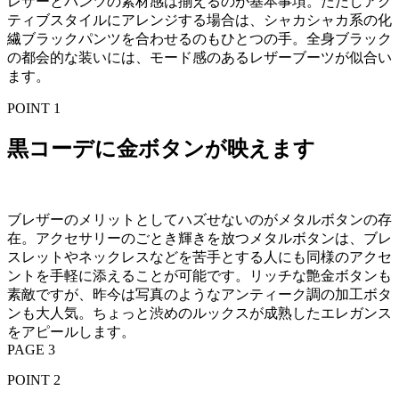
レザーとパンツの素材感は揃えるのが基本事項。ただしアク
ティブスタイルにアレンジする場合は、シャカシャカ系の化
繊ブラックパンツを合わせるのもひとつの手。全身ブラック
の都会的な装いには、モード感のあるレザーブーツが似合い
ます。
POINT 1
黒コーデに金ボタンが映えます
ブレザーのメリットとしてハズせないのがメタルボタンの存
在。アクセサリーのごとき輝きを放つメタルボタンは、ブレ
スレットやネックレスなどを苦手とする人にも同様のアクセ
ントを手軽に添えることが可能です。リッチな艶金ボタンも
素敵ですが、昨今は写真のようなアンティーク調の加工ボタ
ンも大人気。ちょっと渋めのルックスが成熟したエレガンス
をアピールします。
PAGE 3
POINT 2