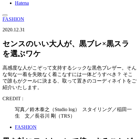
Hatena
FASHION
2020.12.31
センスのいい大人が、黒ブレ×黒スラ
を選ぶワケ
高感度な人がこぞって支持するシックな黒色ブレザー。そん
な旬な一着を失敗なく着こなすには一体どうすべき？ そこ
で誰もがクールに決まる、取って置きのコーディネイトをご
紹介いたします。
CREDIT :
写真／鈴木泰之（Studio log） スタイリング／稲田一
生 文／長谷川 剛（TRS）
FASHION