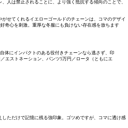
レ、人は禁止されることに、より強く抵抗する傾向のことで、
やがせてくれるイエローゴールドのチェーンは、コマのデザイ
で好奇心を刺激。重厚な冬服にも負けない存在感を放ちます
自体にインパクトのある役付きチェーンなら逃さず、印
0円／エストネーション、パンツ5万円／ロータ（ともにエ
えしただけで記憶に残る強印象。ゴツめですが、コマに透け感