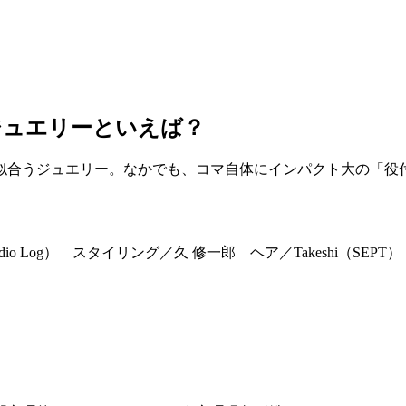
ジュエリーといえば？
似合うジュエリー。なかでも、コマ自体にインパクト大の「役
dio Log） スタイリング／久 修一郎 ヘア／Takeshi（SEP