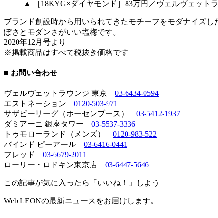
▲ ［18KYG×ダイヤモンド］83万円／ヴェルヴェッ
ブランド創設時から用いられてきたモチーフをモダナイズし
ぽさとモダンさがいい塩梅です。
2020年12月号より
※掲載商品はすべて税抜き価格です
■ お問い合わせ
ヴェルヴェットラウンジ 東京
03-6434-0594
エストネーション
0120-503-971
サザビーリーグ（ホーセンブース）
03-5412-1937
ダミアーニ 銀座タワー
03-5537-3336
トゥモローランド（メンズ）
0120-983-522
バインド ピーアール
03-6416-0441
フレッド
03-6679-2011
ローリー・ロドキン東京店
03-6447-5646
この記事が気に入ったら「いいね！」しよう
Web LEONの最新ニュースをお届けします。