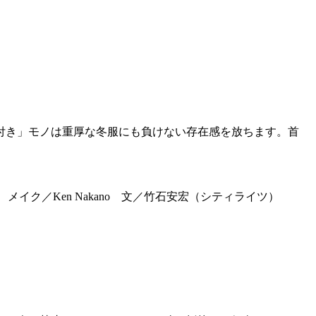
付き」モノは重厚な冬服にも負けない存在感を放ちます。首
T） メイク／Ken Nakano 文／竹石安宏（シティライツ）