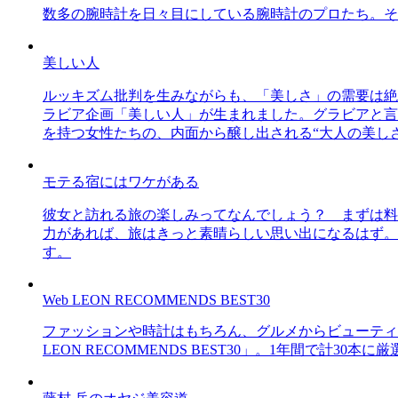
数多の腕時計を日々目にしている腕時計のプロたち。そ
美しい人
ルッキズム批判を生みながらも、「美しさ」の需要は絶
ラビア企画「美しい人」が生まれました。グラビアと言え
を持つ女性たちの、内面から醸し出される“大人の美し
モテる宿にはワケがある
彼女と訪れる旅の楽しみってなんでしょう？ まずは料
力があれば、旅はきっと素晴らしい思い出になるはず。
す。
Web LEON RECOMMENDS BEST30
ファッションや時計はもちろん、グルメからビューティー
LEON RECOMMENDS BEST30」。1年間で計