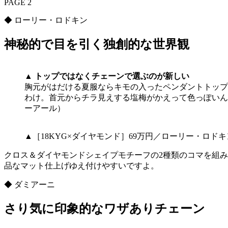
PAGE 2
◆ ローリー・ロドキン
神秘的で目を引く独創的な世界観
▲ トップではなくチェーンで選ぶのが新しい
胸元がはだける夏服ならキモの入ったペンダントトップ
わけ。首元からチラ見えする塩梅がかえって色っぽいんで
ーアール）
▲［18KYG×ダイヤモンド］69万円／ローリー・ロド
クロス＆ダイヤモンドシェイプモチーフの2種類のコマを組
品なマット仕上げゆえ付けやすいですよ。
◆ ダミアーニ
さり気に印象的なワザありチェーン