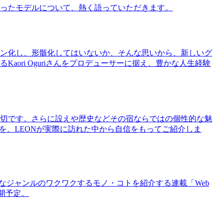
ったモデルについて、熱く語っていただきます。
ン化し、形骸化してはいないか、そんな思いから、新しいグ
ri Oguriさんをプロデューサーに据え、豊かな人生経験
切です。さらに設えや歴史などその宿ならではの個性的な魅
を、LEONが実際に訪れた中から自信をもってご紹介しま
まなジャンルのワクワクするモノ・コトを紹介する連載「Web
公開予定。