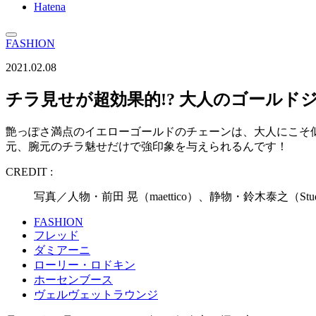
Hatena
FASHION
2021.02.08
チラ見せが超効果的!? 大人のゴールド
艶っぽさ満点のイエローゴールドのチェーンは、大人にこそ
元、腕元のチラ魅せだけで強印象を与えられるんです！
CREDIT :
写真／人物・前田 晃（maettico）、静物・鈴木泰之（Stu
FASHION
フレッド
ダミアーニ
ローリー・ロドキン
ホーセンブース
ヴェルヴェットラウンジ