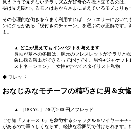
見えそうで見えないチラリズムが好奇心を掻き立てるのは、
要は見え隠れするモノはあからさまに見えているモノよりも
その心理的な働きをうまく利用すれば、ジュエリーにおいて
ンにクセがある「役付きのチェーン」を選ぶのが正解です。
よ。
▲ どこが見えてもインパクトを与えます
長袖が基本の冬服は、腕元のブレスレットがチラリと覗
象に残る演出ができるってわけです。男性●ジャケット18
ストネーション） 女性●すべてスタイリスト私物
◆ フレッド
おなじみなモチーフの精巧さに男＆女
▲ ［18KYG］236万5000円／フレッド
ご存知『フォース10』を象徴するシャックル＆ワイヤーモ
があるので重々しくならず、軽快な雰囲気で付けられます。