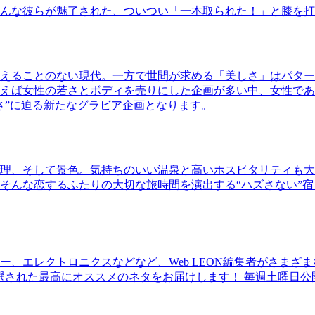
んな彼らが魅了された、ついつい「一本取られた！」と膝を打
えることのない現代。一方で世間が求める「美しさ」はパター
ば女性の若さとボディを売りにした企画が多い中、女性であるKao
さ”に迫る新たなグラビア企画となります。
理、そして景色。気持ちのいい温泉と高いホスピタリティも大
そんな恋するふたりの大切な旅時間を演出する“ハズさない”宿
、エレクトロニクスなどなど、Web LEON編集者がさまざ
30本に厳選された最高にオススメのネタをお届けします！ 毎週土曜日