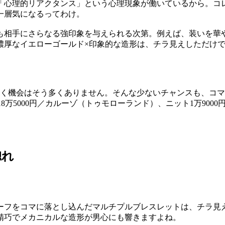
「心理的リアクタンス」という心理現象が働いているから。コ
一層気になるってわけ。
も相手にさらなる強印象を与えられる次第。例えば、装いを華
濃厚なイエローゴールド×印象的な造形は、チラ見えしただけ
く機会はそう多くありません。そんな少ないチャンスも、コマ
万5000円／カルーゾ（トゥモローランド）、ニット1万900
惚れ
チーフをコマに落とし込んだマルチプルブレスレットは、チラ見
精巧でメカニカルな造形が男心にも響きますよね。