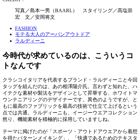
写真／島本一男（BAARL） スタイリング／髙塩崇
宏 文／安岡将文
FASHION
モテる大人のアーバンアウトドア
ラルディーニ
今時代が求めているのは、こういうコ
トなんです
クラシコイタリアを代表するブランド・ラルディーニと今回
タッグを組んだのは、あの相澤陽介氏。言わずと知れた、ハ
イテクな素材や製法をデザインとして昇華する、ホワイトマ
ウンテニアリングのデザイナーです。異色のようですが、と
もに最高のファブリックを最高の技術で仕立て上げるという
点では共通。ラルディーニも、イージーウエアコレクション
然り、機能素材を積極的に採用していますしね。
テーマに掲げたのが「スポーツ・アウトドアウエアから着想
を得たパターンメイキング」、「快適であるためのテキスタ