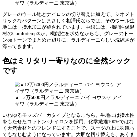
ザワ（ラルディーニ 東京店）
グレーのウール地とナイロンの切り替えに加えて、ジオメト
リックなパターンはまさしく相澤氏ならでは。そのウール生
地には、撥水加工が施されています。中綿には、機能性保温
材のComfortemp®が。機能性を求めながらも、グレーのトー
ンonトーンでまとめた辺りに、ラルディーニらしい洗練さが
漂ってきます。
色はミリタリー寄りなのに全然シック
です
▲ 12万6000円／ラルディーニ バイ ヨウスケ アイ
ザワ（ラルディーニ 東京店）
いわゆるモッズパーカタイプとなるこちら。生地には撥水性
をもたせたコットン×ナイロンを採用。化学繊維100%ではな
く天然素材とのブレンドにすることで、スーツの上に羽織っ
てもなじむようになっています。大胆な切り替えも、あくま