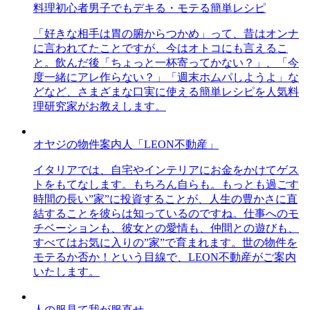
料理初心者男子でもデキる・モテる簡単レシピ
「好きな相手は胃の腑からつかめ」って、昔はオンナ
に言われてたことですが、今はオトコにも言えるこ
と。飲んだ後「ちょっと一杯寄ってかない？」、「今
度一緒にアレ作らない？」「週末ホムパしようよ」な
どなど、さまざまな口実に使える簡単レシピを人気料
理研究家がお教えします。
オヤジの物件案内人「LEON不動産」
イタリアでは、自宅やインテリアにお金をかけてゲス
トをもてなします。もちろん自らも。もっとも過ごす
時間の長い”家”に投資することが、人生の豊かさに直
結することを彼らは知っているのですね。仕事へのモ
チベーションも、彼女との愛情も、仲間との遊びも、
すべてはお気に入りの”家”で育まれます。世の物件を
モテるか否か！という目線で、LEON不動産がご案内
いたします。
人の服見て我が服直せ