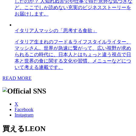
したのか？ 人知れぬ苦労や仕事で得た意外な気づきな
ど、ここでしか読めない充実のビジネスストーリーを
お届けします。
イタリア人マッシの「思考する食欲」
イタリア生まれのフード＆ライフスタイルライター、
マッシさん。世界が急速に繋がって、広い視野が求め
られるこの時代に、日本人とはちょっと違う視点で日
本と世界の食に関する文化や習慣、メニューなどにつ
いて考える連載です。
READ MORE
X
Facebook
Instagram
買えるLEON