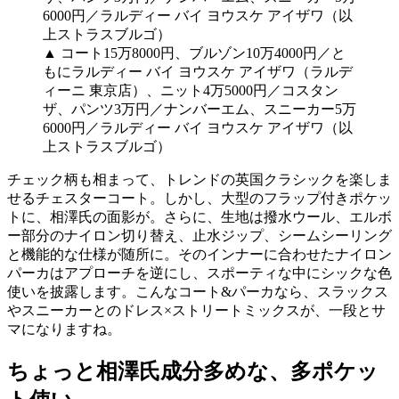
▲ コート15万8000円、ブルゾン10万4000円／と
もにラルディー バイ ヨウスケ アイザワ（ラルデ
ィーニ 東京店）、ニット4万5000円／コスタン
ザ、パンツ3万円／ナンバーエム、スニーカー5万
6000円／ラルディー バイ ヨウスケ アイザワ（以
上ストラスブルゴ）
チェック柄も相まって、トレンドの英国クラシックを楽しま
せるチェスターコート。しかし、大型のフラップ付きポケッ
トに、相澤氏の面影が。さらに、生地は撥水ウール、エルボ
ー部分のナイロン切り替え、止水ジップ、シームシーリング
と機能的な仕様が随所に。そのインナーに合わせたナイロン
パーカはアプローチを逆にし、スポーティな中にシックな色
使いを披露します。こんなコート&パーカなら、スラックス
やスニーカーとのドレス×ストリートミックスが、一段とサ
マになりますね。
ちょっと相澤氏成分多めな、多ポケッ