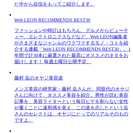
た中から自信をもってご紹介します。
Web LEON RECOMMENDS BEST30
ファッションや時計はもちろん、グルメからビューテ
ィー、エレクトロニクスなどなど、Web LEON編集者
がさまざまなジャンルのワクワクするモノ・コトを紹
介する連載「Web LEON RECOMMENDS BEST30」。1
年間で計30本に厳選された最高にオススメのネタをお
届けします！ 毎週土曜日公開予定。
藤村 岳のオヤジ美容道
メンズ美容の研究家・藤村 岳さんが、同世代のオヤジ
さんに向けて、オススメ美容を紹介。男性が読む美容
記事を、美容ライターという毎日ヒゲを剃らない女性
が書くことに違和感を覚え、この道を志したという岳
さんのセレクトは、オヤジにとってのリアルそのもの
ですよ。