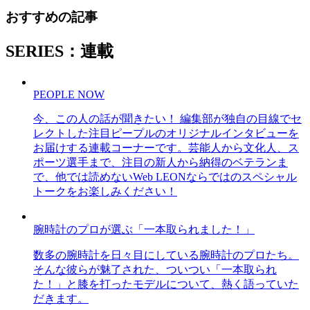
おすすめの記事
SERIES：連載
PEOPLE NOW
今、この人の話が聞きたい！ 編集部が独自の目線でセ
レクトした注目ピープルのオリジナルインタビューを
お届けする連載コーナーです。芸能人から文化人、ス
ポーツ選手まで、注目の新人から納得のベテランま
で、他では読めないWeb LEONならではのスペシャル
トークをお楽しみください！
腕時計のプロが選ぶ「一本取られました！」
数多の腕時計を日々目にしている腕時計のプロたち。
そんな彼らが魅了された、ついつい「一本取られ
た！」と膝を打ったモデルについて、熱く語っていた
だきます。