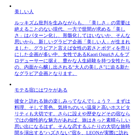
美しい人
ルッキズム批判を生みながらも、「美しさ」の需要は
絶えることのない現代。一方で世間が求める「美し
さ」はパターン化し、形骸化してはいないか、そんな
思いから、新しいグラビア企画「美しい人」が生まれ
ました。グラビアと言えば女性の若さとボディを売り
にした企画が多い中、女性であるKaori Oguriさんをプ
ロデューサーに据え、豊かな人生経験を持つ女性たち
の、内面から醸し出される“大人の美しさ”に迫る新た
なグラビア企画となります。
モテる宿にはワケがある
彼女と訪れる旅の楽しみってなんでしょう？ まずは
料理、そして景色。気持ちのいい温泉と高いホスピタ
リティも大切です。さらに設えや歴史などその宿なら
ではの個性的な魅力があれば、旅はきっと素晴らしい
思い出になるはず。そんな恋するふたりの大切な旅時
間を演出する“ハズさない”宿を、LEONが実際に訪れ