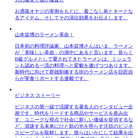
お洒落オヤジの実例をもとに、着こなし術とキーとな
るアイテム、そしてその演出効果をお伝えします。
山本益博のラーメン革命！
日本初の料理評論家、山本益博さんはいま、ラーメン
が「美味しい革命」の渦中にあると言います。長らく
B級グルメとして愛されてきたラーメンは、ミシュラ
ンも認める一流の料理へと変貌を遂げつつあります。
新時代に向けて群雄割拠する街のラーメン店を巨匠自
らが実食リポートする連載です。
ビジネス ストーリー
ビジネスの第一線で活躍する著名人のインタビュー企
画です。時代をリードする商品やサービスを産み出
す、ユニークな視点で社会に新しい価値を提供するな
ど、混迷する未来にひと筋の光を照らす注目のビジネ
スピープルを取材します。彼らはいかにして結果を出