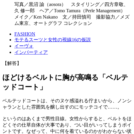
写真／黒沼 諭（aosora） スタイリング／四方章敬、
久 修一郎 ヘア／Tomo Tamura（Perle Management）
メイク／Ken Nakano 文／持田慎司 撮影協力／メズ
ム東京、オートグラフ コレクション
FASHION
モテるスーツと女性の視線16の仮説
イーヴォ
インバーティア
【解答】
ほどけるベルトに胸が高鳴る「ベルテ
ッドコート」
ベルテッドコートは、そのヌケ感溢れる佇まいから、ノンシ
ャランとした雰囲気を醸し出すのにモッテコイで……。
というのはあくまで男性目線。女性からすると、ベルトをほ
どくその仕草自体が大事であり、つい目がいってしまうポイ
ントです。なぜって、中に何を着ているのかがわからない状