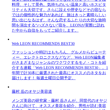
料理、そして景色。気持ちのいい温泉と高いホスピタ
リティも大切です。さらに設えや歴史などその宿なら
ではの個性的な魅力があれば、旅はきっと素晴らしい
思い出になるはず。そんな恋するふたりの大切な旅時
間を演出する“ハズさない”宿を、LEONが実際に訪れ
た中から自信をもってご紹介します。
Web LEON RECOMMENDS BEST30
ファッションや時計はもちろん、グルメからビューテ
ィー、エレクトロニクスなどなど、Web LEON編集者
がさまざまなジャンルのワクワクするモノ・コトを紹
介する連載「Web LEON RECOMMENDS BEST30」。1
年間で計30本に厳選された最高にオススメのネタをお
届けします！ 毎週土曜日公開予定。
藤村 岳のオヤジ美容道
メンズ美容の研究家・藤村 岳さんが、同世代のオヤジ
さんに向けて、オススメ美容を紹介。男性が読む美容