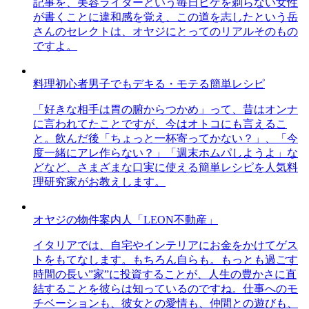
記事を、美容ライターという毎日ヒゲを剃らない女性
が書くことに違和感を覚え、この道を志したという岳
さんのセレクトは、オヤジにとってのリアルそのもの
ですよ。
料理初心者男子でもデキる・モテる簡単レシピ
「好きな相手は胃の腑からつかめ」って、昔はオンナ
に言われてたことですが、今はオトコにも言えるこ
と。飲んだ後「ちょっと一杯寄ってかない？」、「今
度一緒にアレ作らない？」「週末ホムパしようよ」な
どなど、さまざまな口実に使える簡単レシピを人気料
理研究家がお教えします。
オヤジの物件案内人「LEON不動産」
イタリアでは、自宅やインテリアにお金をかけてゲス
トをもてなします。もちろん自らも。もっとも過ごす
時間の長い”家”に投資することが、人生の豊かさに直
結することを彼らは知っているのですね。仕事へのモ
チベーションも、彼女との愛情も、仲間との遊びも、