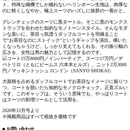
ト。特殊な織機でしか織れないヘリンボーン生地は、肉厚な
のに軽くしなやか。極上スーツのハズしに抜群の一着かと。
グレンチェックのスーツに黒タートル。そこに黒のモンクス
トラップを合わせた知的なモノトーンスタイル。そんなモダ
ンな装いに、茶目っ気漂うダッフルコートを羽織ること
で“お茶目なのにストイック”というギャップを演出。構いた
くなっちゃうけど、しっかり支えてもくれる。その振り幅の
広さを、女性は男の魅力として記憶するのです。
大面積を占めるダッフルコートでお茶目なイメージに振りつ
つ、コートを脱いだら知的なモノクロチェック。正直ズルい
です、このギャップは。そういう意味でも、やっぱりコート
はスーツの割増ツールとして活用を。
2020年12月号より
※掲載商品はすべて税抜き価格です
■ お問い合わせ