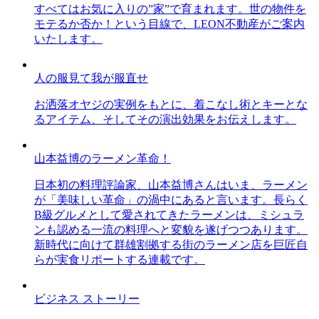
すべてはお気に入りの”家”で育まれます。世の物件を
モテるか否か！という目線で、LEON不動産がご案内
いたします。
人の服見て我が服直せ
お洒落オヤジの実例をもとに、着こなし術とキーとな
るアイテム、そしてその演出効果をお伝えします。
山本益博のラーメン革命！
日本初の料理評論家、山本益博さんはいま、ラーメン
が「美味しい革命」の渦中にあると言います。長らく
B級グルメとして愛されてきたラーメンは、ミシュラ
ンも認める一流の料理へと変貌を遂げつつあります。
新時代に向けて群雄割拠する街のラーメン店を巨匠自
らが実食リポートする連載です。
ビジネス ストーリー