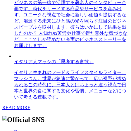
ビジネスの第一線で活躍する著名人のインタビュー企
画です。時代をリードする商品やサービスを産み出
す、ユニークな視点で社会に新しい価値を提供するな
ど、混迷する未来にひと筋の光を照らす注目のビジネ
スピープルを取材します。彼らはいかにして結果を出
したのか？ 人知れぬ苦労や仕事で得た意外な気づきな
ど、ここでしか読めない充実のビジネスストーリーを
お届けします。
イタリア人マッシの「思考する食欲」
イタリア生まれのフード＆ライフスタイルライター、
マッシさん。世界が急速に繋がって、広い視野が求め
られるこの時代に、日本人とはちょっと違う視点で日
本と世界の食に関する文化や習慣、メニューなどにつ
いて考える連載です。
READ MORE