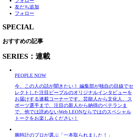
フォロー
友だち追加
フォロー
SPECIAL
おすすめの記事
SERIES：連載
PEOPLE NOW
今、この人の話が聞きたい！ 編集部が独自の目線でセ
レクトした注目ピープルのオリジナルインタビューを
お届けする連載コーナーです。芸能人から文化人、ス
ポーツ選手まで、注目の新人から納得のベテランま
で、他では読めないWeb LEONならではのスペシャル
トークをお楽しみください！
腕時計のプロが選ぶ「一本取られました！」