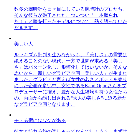
数多の腕時計を日々目にしている腕時計のプロたち。
そんな彼らが魅了された、ついつい「一本取られ
た！」と膝を打ったモデルについて、熱く語っていた
だきます。
美しい人
ルッキズム批判を生みながらも、「美しさ」の需要は
絶えることのない現代。一方で世間が求める「美し
さ」はパターン化し、形骸化してはいないか、そんな
思いから、新しいグラビア企画「美しい人」が生まれ
ました。グラビアと言えば女性の若さとボディを売り
にした企画が多い中、女性であるKaori Oguriさんをプ
ロデューサーに据え、豊かな人生経験を持つ女性たち
の、内面から醸し出される“大人の美しさ”に迫る新た
なグラビア企画となります。
モテる宿にはワケがある
彼女と訪れる旅の楽しみってなんでしょう？ まずは