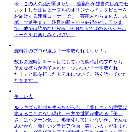
今、この人の話が聞きたい！ 編集部が独自の目線でセ
レクトした注目ピープルのオリジナルインタビューを
お届けする連載コーナーです。芸能人から文化人、ス
ポーツ選手まで、注目の新人から納得のベテランま
で、他では読めないWeb LEONならではのスペシャル
トークをお楽しみください！
腕時計のプロが選ぶ「一本取られました！」
数多の腕時計を日々目にしている腕時計のプロたち。
そんな彼らが魅了された、ついつい「一本取られ
た！」と膝を打ったモデルについて、熱く語っていた
だきます。
美しい人
ルッキズム批判を生みながらも、「美しさ」の需要は
絶えることのない現代。一方で世間が求める「美し
さ」はパターン化し、形骸化してはいないか、そんな
思いから、新しいグラビア企画「美しい人」が生まれ