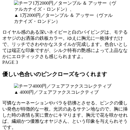
▲ 1万2000円／ターンブル ＆ アッサー（ヴァル
カナイズ・ロンドン）
ロイヤル感のある深いネイビーと白のパイピングは、モテる
オヤジのお洒落の鉄板カラー。ゆえに胸元に一枚挿すだけ
で、リッチでさわやかなスタイルが完成します。色合いとし
ては端正な印象ですが、シルク特有の艶感によって上品なな
かにエロティックさも感じられますよ。
PAGE 3
優しい色合いのピンクローズをつくれます
▲ 4000円／フェアファクスコレクティブ
可憐なカーネーションやバラを彷彿とさせる、ピンクの優し
い発色が特徴的な一枚。光沢のあるサテン地なので、胸に挿
した時の表情も実に豊かにキマります。胸元で花を咲かせれ
ば、繊細かつ優雅なオヤジさん、という印象を与えられそう
です。