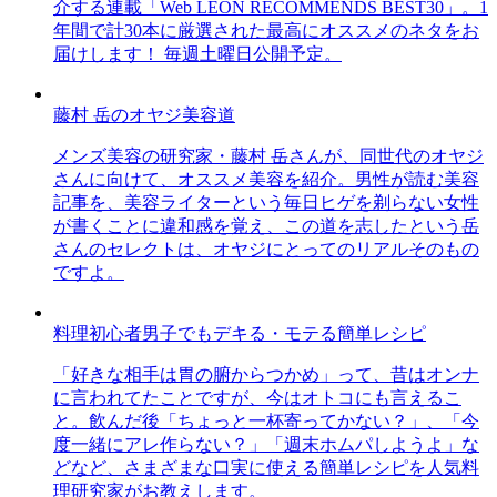
介する連載「Web LEON RECOMMENDS BEST30」。1
年間で計30本に厳選された最高にオススメのネタをお
届けします！ 毎週土曜日公開予定。
藤村 岳のオヤジ美容道
メンズ美容の研究家・藤村 岳さんが、同世代のオヤジ
さんに向けて、オススメ美容を紹介。男性が読む美容
記事を、美容ライターという毎日ヒゲを剃らない女性
が書くことに違和感を覚え、この道を志したという岳
さんのセレクトは、オヤジにとってのリアルそのもの
ですよ。
料理初心者男子でもデキる・モテる簡単レシピ
「好きな相手は胃の腑からつかめ」って、昔はオンナ
に言われてたことですが、今はオトコにも言えるこ
と。飲んだ後「ちょっと一杯寄ってかない？」、「今
度一緒にアレ作らない？」「週末ホムパしようよ」な
どなど、さまざまな口実に使える簡単レシピを人気料
理研究家がお教えします。