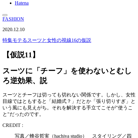
Hatena
FASHION
2020.12.10
特集
モテるスーツと女性の視線16の仮説
【仮説11】
スーツに「チーフ」を使わないとむし
ろ逆効果、説
スーツとチーフは切っても切れない関係です。しかし、女性
目線ではともすると「結婚式？」だとか「張り切りすぎ」と
いう風にも見えがち。それを解決する手立てこそが"使うこ
と"だったのです。
CREDIT :
写真／蜂谷哲実（hachiya studio） スタイリング／四