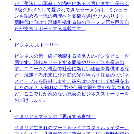
が「美味しい革命」の渦中にあると言います。長らく
B級グルメとして愛されてきたラーメンは、ミシュラ
ンも認める一流の料理へと変貌を遂げつつあります。
新時代に向けて群雄割拠する街のラーメン店を巨匠自
らが実食リポートする連載です。
ビジネス ストーリー
ビジネスの第一線で活躍する著名人のインタビュー企
画です。時代をリードする商品やサービスを産み出
す、ユニークな視点で社会に新しい価値を提供するな
ど、混迷する未来にひと筋の光を照らす注目のビジネ
スピープルを取材します。彼らはいかにして結果を出
したのか？ 人知れぬ苦労や仕事で得た意外な気づきな
ど、ここでしか読めない充実のビジネスストーリーを
お届けします。
イタリア人マッシの「思考する食欲」
イタリア生まれのフード＆ライフスタイルライター、
マッシさん。世界が急速に繋がって、広い視野が求め