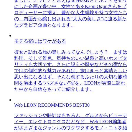
ました。グラビアと言えば女性の若さとボディを売り
にした企画が多い中、女性であるKaori Oguriさんをプ
ロデューサーに据え、豊かな人生経験を持つ女性たち
の、内面から醸し出される“大人の美しさ”に迫る新た
なグラビア企画となります。
モテる宿にはワケがある
彼女と訪れる旅の楽しみってなんでしょう？ まずは
料理、そして景色。気持ちのいい温泉と高いホスピタ
リティも大切です。さらに設えや歴史などその宿なら
ではの個性的な魅力があれば、旅はきっと素晴らしい
思い出になるはず。そんな恋するふたりの大切な旅時
間を演出する“ハズさない”宿を、LEONが実際に訪れ
た中から自信をもってご紹介します。
Web LEON RECOMMENDS BEST30
ファッションや時計はもちろん、グルメからビューテ
ィー、エレクトロニクスなどなど、Web LEON編集者
がさまざまなジャンルのワクワクするモノ・コトを紹