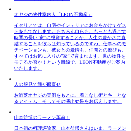
オヤジの物件案内人「LEON不動産」
イタリアでは、自宅やインテリアにお金をかけてゲス
トをもてなします。もちろん自らも。もっとも過ごす
時間の長い”家”に投資することが、人生の豊かさに直
結することを彼らは知っているのですね。仕事へのモ
チベーションも、彼女との愛情も、仲間との遊びも、
すべてはお気に入りの”家”で育まれます。世の物件を
モテるか否か！という目線で、LEON不動産がご案内
いたします。
人の服見て我が服直せ
お洒落オヤジの実例をもとに、着こなし術とキーとな
るアイテム、そしてその演出効果をお伝えします。
山本益博のラーメン革命！
日本初の料理評論家、山本益博さんはいま、ラーメン