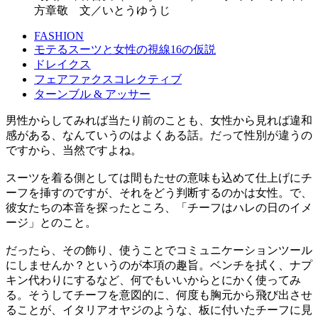
方章敬 文／いとうゆうじ
FASHION
モテるスーツと女性の視線16の仮説
ドレイクス
フェアファクスコレクティブ
ターンブル & アッサー
男性からしてみれば当たり前のことも、女性から見れば違和
感がある、なんていうのはよくある話。だって性別が違うの
ですから、当然ですよね。
スーツを着る側としては間もたせの意味も込めて仕上げにチ
ーフを挿すのですが、それをどう判断するのかは女性。で、
彼女たちの本音を探ったところ、「チーフはハレの日のイメ
ージ」とのこと。
だったら、その飾り、使うことでコミュニケーションツール
にしませんか？というのが本項の趣旨。ベンチを拭く、ナプ
キン代わりにするなど、何でもいいからとにかく使ってみ
る。そうしてチーフを意図的に、何度も胸元から飛び出させ
ることが、イタリアオヤジのような、板に付いたチーフに見