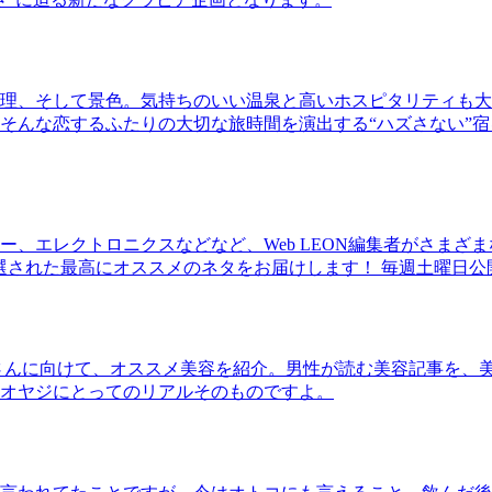
理、そして景色。気持ちのいい温泉と高いホスピタリティも大
そんな恋するふたりの大切な旅時間を演出する“ハズさない”宿
、エレクトロニクスなどなど、Web LEON編集者がさまざ
30本に厳選された最高にオススメのネタをお届けします！ 毎週土曜日
さんに向けて、オススメ美容を紹介。男性が読む美容記事を、
オヤジにとってのリアルそのものですよ。