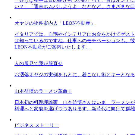
「好きな相手は胃の腑からつかめ」って、昔はオンナに
い？」「週末ホムパしようよ」などなど、さまざまな口
オヤジの物件案内人「LEON不動産」
イタリアでは、自宅やインテリアにお金をかけてゲスト
は知っているのですね。仕事へのモチベーションも、彼
LEON不動産がご案内いたします。
人の服見て我が服直せ
お洒落オヤジの実例をもとに、着こなし術とキーとなる
山本益博のラーメン革命！
日本初の料理評論家、山本益博さんはいま、ラーメンが
料理へと変貌を遂げつつあります。新時代に向けて群雄
ビジネス ストーリー