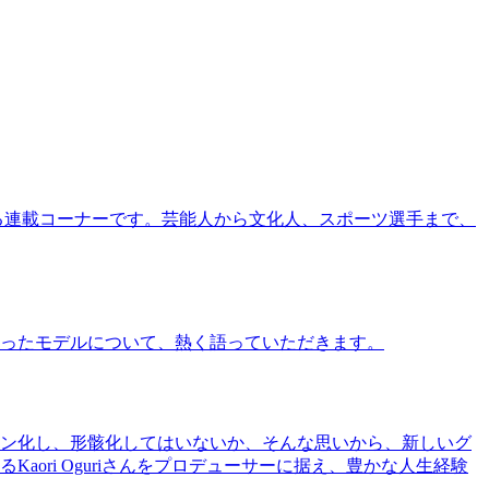
る連載コーナーです。芸能人から文化人、スポーツ選手まで、
ったモデルについて、熱く語っていただきます。
ン化し、形骸化してはいないか、そんな思いから、新しいグ
ri Oguriさんをプロデューサーに据え、豊かな人生経験