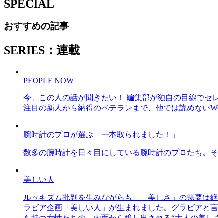
SPECIAL
おすすめの記事
SERIES：連載
PEOPLE NOW
今、この人の話が聞きたい！ 編集部が独自の目線でセ
注目の新人から納得のベテランまで、他では読めないWe
腕時計のプロが選ぶ「一本取られました！」
数多の腕時計を日々目にしている腕時計のプロたち。そ
美しい人
ルッキズム批判を生みながらも、「美しさ」の需要は絶
ラビア企画「美しい人」が生まれました。グラビアと言え
を持つ女性たちの、内面から醸し出される“大人の美し