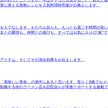
言われてたことですが、今はオトコにも言えること。飲んだ後
実に使える簡単レシピを人気料理研究家がお教えします。
をもてなします。もちろん自らも。もっとも過ごす時間の長い
女との愛情も、仲間との遊びも、すべてはお気に入りの”家”
アイテム、そしてその演出効果をお伝えします。
「美味しい革命」の渦中にあると言います。長らくB級グルメ
割拠する街のラーメン店を巨匠自らが実食リポートする連載で