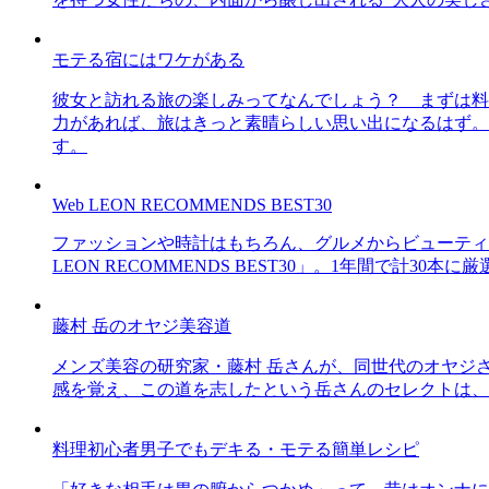
モテる宿にはワケがある
彼女と訪れる旅の楽しみってなんでしょう？ まずは料
力があれば、旅はきっと素晴らしい思い出になるはず。
す。
Web LEON RECOMMENDS BEST30
ファッションや時計はもちろん、グルメからビューティー
LEON RECOMMENDS BEST30」。1年間で計
藤村 岳のオヤジ美容道
メンズ美容の研究家・藤村 岳さんが、同世代のオヤジ
感を覚え、この道を志したという岳さんのセレクトは、
料理初心者男子でもデキる・モテる簡単レシピ