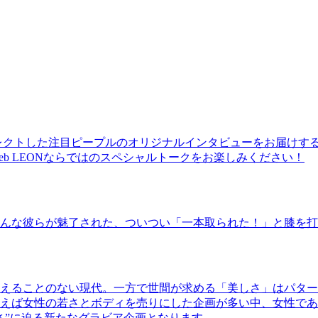
レクトした注目ピープルのオリジナルインタビューをお届けす
b LEONならではのスペシャルトークをお楽しみください！
んな彼らが魅了された、ついつい「一本取られた！」と膝を打
えることのない現代。一方で世間が求める「美しさ」はパター
ば女性の若さとボディを売りにした企画が多い中、女性であるKao
さ”に迫る新たなグラビア企画となります。