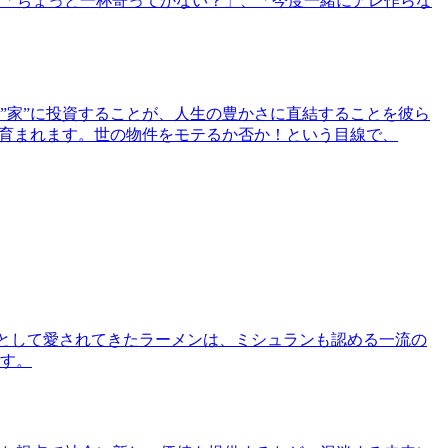
「ちょっと一杯寄ってかない？」、「今度一緒にアレ作らな
”家”に投資することが、人生の豊かさに直結することを彼ら
で育まれます。世の物件をモテるか否か！という目線で、
として愛されてきたラーメンは、ミシュランも認める一流の
す。