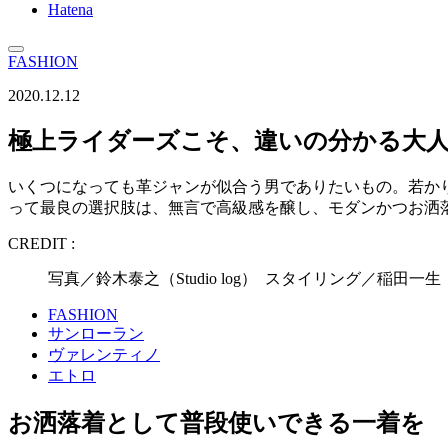
Hatena
FASHION
2020.12.12
極上ライダーズこそ、違いの分かる大
いくつになっても革ジャンが似合う男でありたいもの。若か
って最良の選択肢は、無言で高級感を醸し、モダンかつお洒
CREDIT :
写真／鈴木泰之（Studio log） スタイリング／稲田一
FASHION
サンローラン
ヴァレンティノ
エトロ
お洒落着として普段使いできる一着を