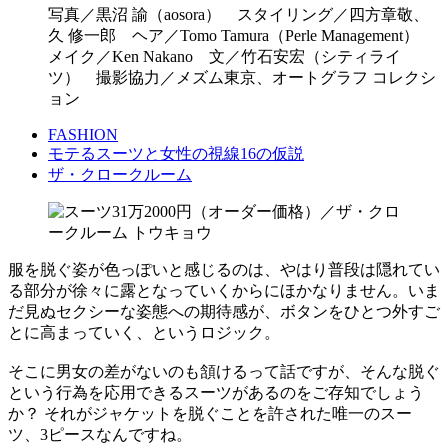
写真／黒沼 諭（aosora） スタイリング／四方章敬、
久 修一郎 ヘア／Tomo Tamura（Perle Management）
メイク／Ken Nakano 文／竹石安宏（シティライ
ツ） 撮影協力／メズム東京、オートグラフ コレクシ
ョン
FASHION
モテるスーツと女性の視線16の仮説
ザ・クロークルーム
服を脱ぐ姿が色っぽいと感じるのは、やはり普段は隠れてい
る部分が徐々に露となっていくからにほかなりません。いま
だ見ぬセクシーな姿態への期待感が、ボタンをひとつ外すご
とに高まっていく、というロジック。
そこに男女の差がないのも頷けるって話ですが、そんな脱ぐ
という行為を応用できるスーツがあるのをご存知でしょう
か？ それがジャケットを脱ぐことを許された唯一のスー
ツ、3ピースなんですね。