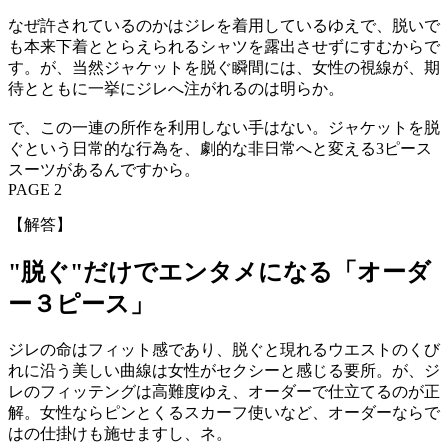
なぜ許されているのかはジレを着用しているゆえで、脱いで
も本来下着ととらえられるシャツを露出させずにすむからで
す。が、当然ジャケットを脱ぐ瞬間には、女性の視線が、期
待とともに一挙にジレへ注がれるのは明らか。
で、この一連の所作を利用しない手はない。ジャケットを脱
ぐという日常的な行為を、劇的な非日常へと変える3ピース
スーツがあるんですから。
PAGE 2
【解答】
"脱ぐ"だけでエンタメになる「オーダ
ー３ピース」
ジレの命はフィット感であり、脱ぐと現れるウエストのくび
れに沿う美しい曲線は女性がセクシーと感じる要所。が、ジ
レのフィッテングは高難度ゆえ、オーダーで仕立てるのが正
解。女性ならピンとくるスカーフ使いなど、オーダーならで
はの仕掛けも施せますし、ネ。