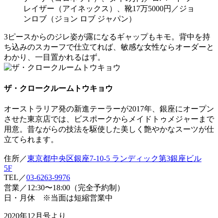
レイザー（アイネックス）、靴17万5000円／ジョ
ンロブ（ジョン ロブ ジャパン）
3ピースからのジレ姿が露になるギャップもキモ。背中を持
ち込みのスカーフで仕立てれば、敏感な女性ならオーダーと
わかり、一目置かれるはず。
ザ・クロークルームトウキョウ
オーストラリア発の新進テーラーが2017年、銀座にオープン
させた東京店では、ビスポークからメイドトゥメジャーまで
用意。昔ながらの技法を駆使した美しく艶やかなスーツが仕
立てられます。
住所／
東京都中央区銀座7-10-5 ランディック第3銀座ビル
5F
TEL／
03-6263-9976
営業／12:30〜18:00（完全予約制）
日・月休 ※当面は短縮営業中
2020年12月号より