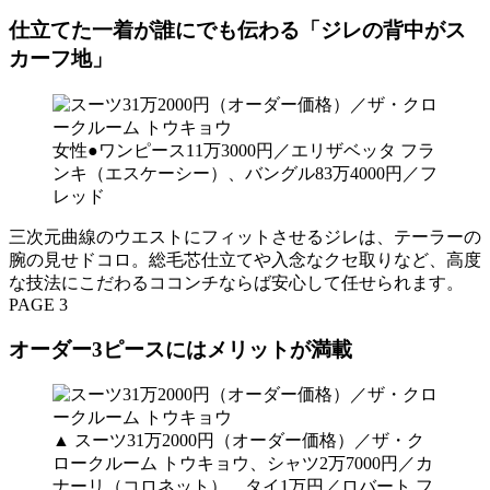
仕立てた一着が誰にでも伝わる「ジレの背中がス
カーフ地」
女性●ワンピース11万3000円／エリザベッタ フラ
ンキ（エスケーシー）、バングル83万4000円／フ
レッド
三次元曲線のウエストにフィットさせるジレは、テーラーの
腕の見せドコロ。総毛芯仕立てや入念なクセ取りなど、高度
な技法にこだわるココンチならば安心して任せられます。
PAGE 3
オーダー3ピースにはメリットが満載
▲ スーツ31万2000円（オーダー価格）／ザ・ク
ロークルーム トウキョウ、シャツ2万7000円／カ
ナーリ（コロネット）、タイ1万円／ロバート フ