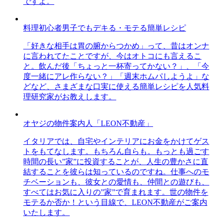
ですよ。
料理初心者男子でもデキる・モテる簡単レシピ
「好きな相手は胃の腑からつかめ」って、昔はオンナ
に言われてたことですが、今はオトコにも言えるこ
と。飲んだ後「ちょっと一杯寄ってかない？」、「今
度一緒にアレ作らない？」「週末ホムパしようよ」な
どなど、さまざまな口実に使える簡単レシピを人気料
理研究家がお教えします。
オヤジの物件案内人「LEON不動産」
イタリアでは、自宅やインテリアにお金をかけてゲス
トをもてなします。もちろん自らも。もっとも過ごす
時間の長い”家”に投資することが、人生の豊かさに直
結することを彼らは知っているのですね。仕事へのモ
チベーションも、彼女との愛情も、仲間との遊びも、
すべてはお気に入りの”家”で育まれます。世の物件を
モテるか否か！という目線で、LEON不動産がご案内
いたします。