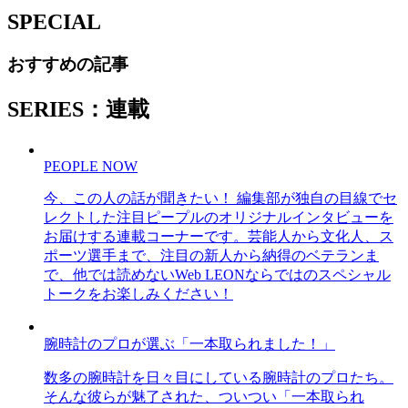
SPECIAL
おすすめの記事
SERIES：連載
PEOPLE NOW
今、この人の話が聞きたい！ 編集部が独自の目線でセ
レクトした注目ピープルのオリジナルインタビューを
お届けする連載コーナーです。芸能人から文化人、ス
ポーツ選手まで、注目の新人から納得のベテランま
で、他では読めないWeb LEONならではのスペシャル
トークをお楽しみください！
腕時計のプロが選ぶ「一本取られました！」
数多の腕時計を日々目にしている腕時計のプロたち。
そんな彼らが魅了された、ついつい「一本取られ