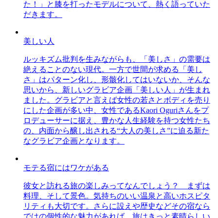
た！」と膝を打ったモデルについて、熱く語っていた
だきます。
美しい人
ルッキズム批判を生みながらも、「美しさ」の需要は
絶えることのない現代。一方で世間が求める「美し
さ」はパターン化し、形骸化してはいないか、そんな
思いから、新しいグラビア企画「美しい人」が生まれ
ました。グラビアと言えば女性の若さとボディを売り
にした企画が多い中、女性であるKaori Oguriさんをプ
ロデューサーに据え、豊かな人生経験を持つ女性たち
の、内面から醸し出される“大人の美しさ”に迫る新た
なグラビア企画となります。
モテる宿にはワケがある
彼女と訪れる旅の楽しみってなんでしょう？ まずは
料理、そして景色。気持ちのいい温泉と高いホスピタ
リティも大切です。さらに設えや歴史などその宿なら
ではの個性的な魅力があれば、旅はきっと素晴らしい