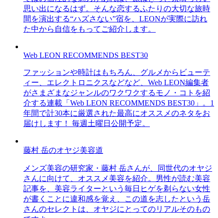
思い出になるはず。そんな恋するふたりの大切な旅時
間を演出する“ハズさない”宿を、LEONが実際に訪れ
た中から自信をもってご紹介します。
Web LEON RECOMMENDS BEST30
ファッションや時計はもちろん、グルメからビューテ
ィー、エレクトロニクスなどなど、Web LEON編集者
がさまざまなジャンルのワクワクするモノ・コトを紹
介する連載「Web LEON RECOMMENDS BEST30」。1
年間で計30本に厳選された最高にオススメのネタをお
届けします！ 毎週土曜日公開予定。
藤村 岳のオヤジ美容道
メンズ美容の研究家・藤村 岳さんが、同世代のオヤジ
さんに向けて、オススメ美容を紹介。男性が読む美容
記事を、美容ライターという毎日ヒゲを剃らない女性
が書くことに違和感を覚え、この道を志したという岳
さんのセレクトは、オヤジにとってのリアルそのもの