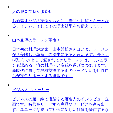
人の服見て我が服直せ
お洒落オヤジの実例をもとに、着こなし術とキーとな
るアイテム、そしてその演出効果をお伝えします。
山本益博のラーメン革命！
日本初の料理評論家、山本益博さんはいま、ラーメン
が「美味しい革命」の渦中にあると言います。長らく
B級グルメとして愛されてきたラーメンは、ミシュラ
ンも認める一流の料理へと変貌を遂げつつあります。
新時代に向けて群雄割拠する街のラーメン店を巨匠自
らが実食リポートする連載です。
ビジネス ストーリー
ビジネスの第一線で活躍する著名人のインタビュー企
画です。時代をリードする商品やサービスを産み出
す、ユニークな視点で社会に新しい価値を提供するな