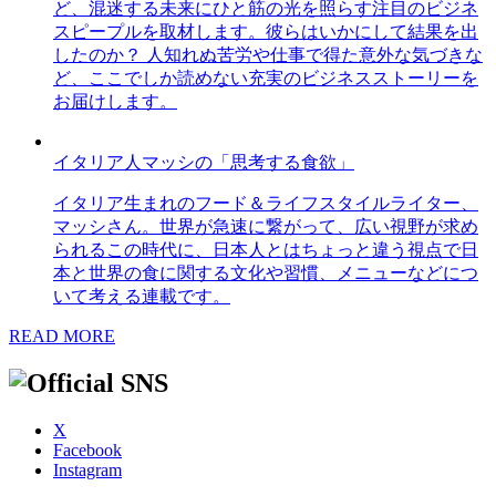
ど、混迷する未来にひと筋の光を照らす注目のビジネ
スピープルを取材します。彼らはいかにして結果を出
したのか？ 人知れぬ苦労や仕事で得た意外な気づきな
ど、ここでしか読めない充実のビジネスストーリーを
お届けします。
イタリア人マッシの「思考する食欲」
イタリア生まれのフード＆ライフスタイルライター、
マッシさん。世界が急速に繋がって、広い視野が求め
られるこの時代に、日本人とはちょっと違う視点で日
本と世界の食に関する文化や習慣、メニューなどにつ
いて考える連載です。
READ MORE
X
Facebook
Instagram