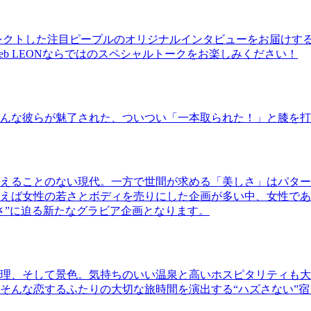
レクトした注目ピープルのオリジナルインタビューをお届けす
b LEONならではのスペシャルトークをお楽しみください！
んな彼らが魅了された、ついつい「一本取られた！」と膝を打
えることのない現代。一方で世間が求める「美しさ」はパター
ば女性の若さとボディを売りにした企画が多い中、女性であるKao
さ”に迫る新たなグラビア企画となります。
理、そして景色。気持ちのいい温泉と高いホスピタリティも大
そんな恋するふたりの大切な旅時間を演出する“ハズさない”宿