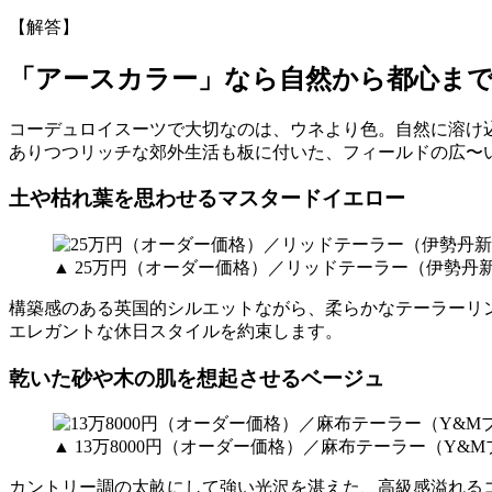
【解答】
「アースカラー」なら自然から都心ま
コーデュロイスーツで大切なのは、ウネより色。自然に溶け
ありつつリッチな郊外生活も板に付いた、フィールドの広〜
土や枯れ葉を思わせるマスタードイエロー
▲ 25万円（オーダー価格）／リッドテーラー（伊勢丹
構築感のある英国的シルエットながら、柔らかなテーラーリ
エレガントな休日スタイルを約束します。
乾いた砂や木の肌を想起させるベージュ
▲ 13万8000円（オーダー価格）／麻布テーラー（Y&
カントリー調の太畝にして強い光沢を湛えた、高級感溢れる