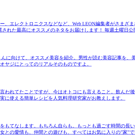
、エレクトロニクスなどなど、Web LEON編集者がさまざ
30本に厳選された最高にオススメのネタをお届けします！ 毎週土曜日
さんに向けて、オススメ美容を紹介。男性が読む美容記事を、
オヤジにとってのリアルそのものですよ。
言われてたことですが、今はオトコにも言えること。飲んだ後
実に使える簡単レシピを人気料理研究家がお教えします。
をもてなします。もちろん自らも。もっとも過ごす時間の長い
女との愛情も、仲間との遊びも、すべてはお気に入りの”家”