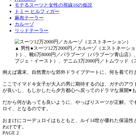
モテるスーツと女性の視線16の仮説
トミー ヒルフィガー
麻布テーラー
カルーゾ
リッドテーラー
▲ 男性●スーツ12万2000円／カルーゾ（エストネーシ
ト）、靴6万8000円／パラブーツ（パラブーツ青山店）
ブジェ・イースト）、デニム3万2000円／トムウッド（
例えば週末、自然豊かな郊外ドライブデートに、何を着て行
ここでイマドキ女子が大人の男に期待するのは、ガチのアウ
が良いし、もしかしたら夕方都心へ戻ってのドラマな展開♥
だから何があっても良いように、やっぱりスーツが正解。で
ロイ、となるのです。
おまけにコーデュロイはもともと、ルイ14世が優れた保温
わけです。
PAGE 2