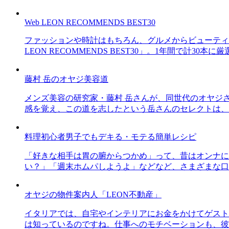
Web LEON RECOMMENDS BEST30
ファッションや時計はもちろん、グルメからビューティー
LEON RECOMMENDS BEST30」。1年間で計
藤村 岳のオヤジ美容道
メンズ美容の研究家・藤村 岳さんが、同世代のオヤジ
感を覚え、この道を志したという岳さんのセレクトは、
料理初心者男子でもデキる・モテる簡単レシピ
「好きな相手は胃の腑からつかめ」って、昔はオンナに
い？」「週末ホムパしようよ」などなど、さまざまな口
オヤジの物件案内人「LEON不動産」
イタリアでは、自宅やインテリアにお金をかけてゲスト
は知っているのですね。仕事へのモチベーションも、彼