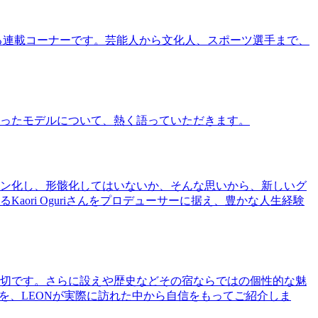
る連載コーナーです。芸能人から文化人、スポーツ選手まで、
ったモデルについて、熱く語っていただきます。
ン化し、形骸化してはいないか、そんな思いから、新しいグ
ri Oguriさんをプロデューサーに据え、豊かな人生経験
切です。さらに設えや歴史などその宿ならではの個性的な魅
を、LEONが実際に訪れた中から自信をもってご紹介しま