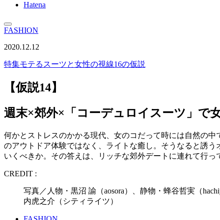
Hatena
FASHION
2020.12.12
特集
モテるスーツと女性の視線16の仮説
【仮説14】
週末×郊外×「コーデュロイスーツ」で
何かとストレスのかかる現代、女のコだって時には自然の中
のアウトドア体験ではなく、ライトな癒し。そうなると誘う
いくべきか。その答えは、リッチな郊外デートに連れて行っ
CREDIT :
写真／人物・黒沼 諭（aosora）、静物・蜂谷哲実（hachiya 
内虎之介（シティライツ）
FASHION