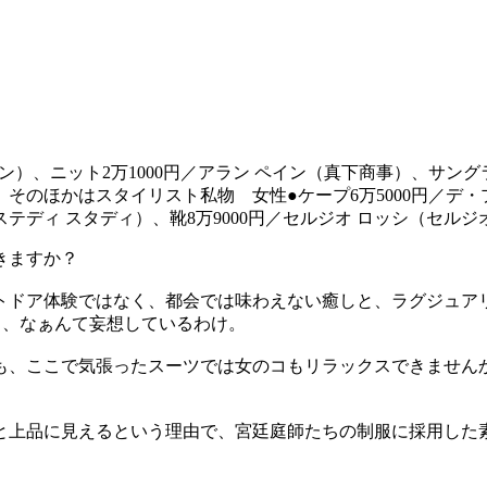
ョン）、ニット2万1000円／アラン ペイン（真下商事）、サン
、そのほかはスタイリスト私物 女性●ケープ6万5000円／デ・
ステディ スタディ）、靴8万9000円／セルジオ ロッシ（セルジ
きますか？
トドア体験ではなく、都会では味わえない癒しと、ラグジュア
も、なぁんて妄想しているわけ。
も、ここで気張ったスーツでは女のコもリラックスできません
性と上品に見えるという理由で、宮廷庭師たちの制服に採用した