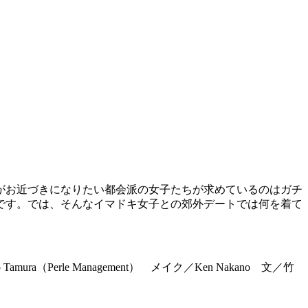
がお近づきになりたい都会派の女子たちが求めているのはガチ
です。では、そんなイマドキ女子との郊外デートでは何を着て
。
a（Perle Management） メイク／Ken Nakano 文／竹