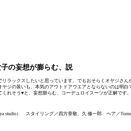
女子の妄想が膨らむ、説
でリラックスしたいと思っています。でもおそらくオヤジさん
オヤジの装いも、本気のアウトドアウエアとならないのは明白
てくれそう♥と、妄想膨らむ、コーデュロイスーツが正解です
studio） スタイリング／四方章敬、久 修一郎 ヘア／Tomo Tamur