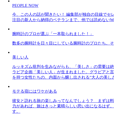
PEOPLE NOW
今、この人の話が聞きたい！ 編集部が独自の目線でセ
注目の新人から納得のベテランまで、他では読めないWe
腕時計のプロが選ぶ「一本取られました！」
数多の腕時計を日々目にしている腕時計のプロたち。そ
美しい人
ルッキズム批判を生みながらも、「美しさ」の需要は絶
ラビア企画「美しい人」が生まれました。グラビアと言え
を持つ女性たちの、内面から醸し出される“大人の美し
モテる宿にはワケがある
彼女と訪れる旅の楽しみってなんでしょう？ まずは料
力があれば、旅はきっと素晴らしい思い出になるはず。
す。