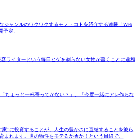
まなジャンルのワクワクするモノ・コトを紹介する連載「Web
公開予定。
美容ライターという毎日ヒゲを剃らない女性が書くことに違和
「ちょっと一杯寄ってかない？」、「今度一緒にアレ作らな
”家”に投資することが、人生の豊かさに直結することを彼ら
で育まれます。世の物件をモテるか否か！という目線で、