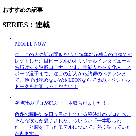
おすすめの記事
SERIES：連載
PEOPLE NOW
今、この人の話が聞きたい！ 編集部が独自の目線でセ
レクトした注目ピープルのオリジナルインタビューを
お届けする連載コーナーです。芸能人から文化人、ス
ポーツ選手まで、注目の新人から納得のベテランま
で、他では読めないWeb LEONならではのスペシャル
トークをお楽しみください！
腕時計のプロが選ぶ「一本取られました！」
数多の腕時計を日々目にしている腕時計のプロたち。
そんな彼らが魅了された、ついつい「一本取られ
た！」と膝を打ったモデルについて、熱く語っていた
だきます。