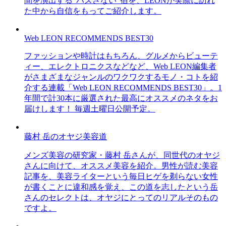
間を演出する“ハズさない”宿を、LEONが実際に訪れ
た中から自信をもってご紹介します。
Web LEON RECOMMENDS BEST30
ファッションや時計はもちろん、グルメからビューテ
ィー、エレクトロニクスなどなど、Web LEON編集者
がさまざまなジャンルのワクワクするモノ・コトを紹
介する連載「Web LEON RECOMMENDS BEST30」。1
年間で計30本に厳選された最高にオススメのネタをお
届けします！ 毎週土曜日公開予定。
藤村 岳のオヤジ美容道
メンズ美容の研究家・藤村 岳さんが、同世代のオヤジ
さんに向けて、オススメ美容を紹介。男性が読む美容
記事を、美容ライターという毎日ヒゲを剃らない女性
が書くことに違和感を覚え、この道を志したという岳
さんのセレクトは、オヤジにとってのリアルそのもの
ですよ。