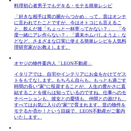
料理初心者男子でもデキる・モテる簡単レシピ
「好きな相手は胃の腑からつかめ」って、昔はオンナ
に言われてたことですが、今はオトコにも言えるこ
と。飲んだ後「ちょっと一杯寄ってかない？」、「今
度一緒にアレ作らない？」「週末ホムパしようよ」な
どなど、さまざまな口実に使える簡単レシピを人気料
理研究家がお教えします。
オヤジの物件案内人「LEON不動産」
イタリアでは、自宅やインテリアにお金をかけてゲス
トをもてなします。もちろん自らも。もっとも過ごす
時間の長い”家”に投資することが、人生の豊かさに直
結することを彼らは知っているのですね。仕事へのモ
チベーションも、彼女との愛情も、仲間との遊びも、
すべてはお気に入りの”家”で育まれます。世の物件を
モテるか否か！という目線で、LEON不動産がご案内
いたします。