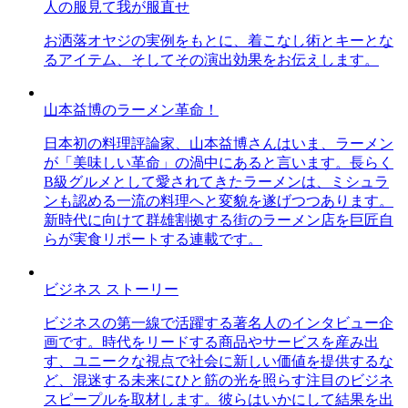
人の服見て我が服直せ
お洒落オヤジの実例をもとに、着こなし術とキーとな
るアイテム、そしてその演出効果をお伝えします。
山本益博のラーメン革命！
日本初の料理評論家、山本益博さんはいま、ラーメン
が「美味しい革命」の渦中にあると言います。長らく
B級グルメとして愛されてきたラーメンは、ミシュラ
ンも認める一流の料理へと変貌を遂げつつあります。
新時代に向けて群雄割拠する街のラーメン店を巨匠自
らが実食リポートする連載です。
ビジネス ストーリー
ビジネスの第一線で活躍する著名人のインタビュー企
画です。時代をリードする商品やサービスを産み出
す、ユニークな視点で社会に新しい価値を提供するな
ど、混迷する未来にひと筋の光を照らす注目のビジネ
スピープルを取材します。彼らはいかにして結果を出