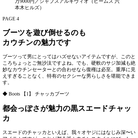
万9000円／ジャブスアルキヴィオ（ビームス 六
本木ヒルズ）
PAGE 4
ブーツを遊び倒せるのも
カウチンの魅力です
ブーツって男にとってはハズせないアイテムですが、このと
ころちょっとご無沙汰ですよね。でも、硬軟のサジ加減も絶
妙なカウチンセーターとの合わせなら復権は必至。重厚に見
えすぎることなく、特有のセクシーな男らしさを堪能できま
す。
◆ Boots 【1】 チャッカブーツ
都会っぽさが魅力の黒スエードチャッ
カ
スエードのチャッカといえば、我々オヤジにはなじみ深〜い