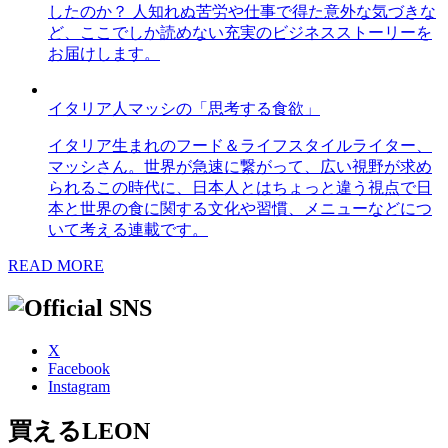
したのか？ 人知れぬ苦労や仕事で得た意外な気づきな
ど、ここでしか読めない充実のビジネスストーリーを
お届けします。
イタリア人マッシの「思考する食欲」
イタリア生まれのフード＆ライフスタイルライター、
マッシさん。世界が急速に繋がって、広い視野が求め
られるこの時代に、日本人とはちょっと違う視点で日
本と世界の食に関する文化や習慣、メニューなどにつ
いて考える連載です。
READ MORE
X
Facebook
Instagram
買えるLEON