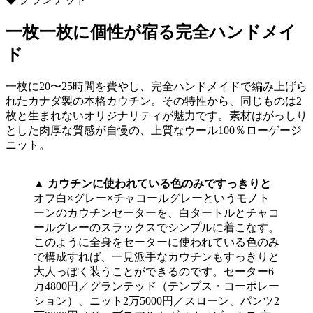
一枚一枚に個性が宿る完全ハンドメイ
ド
一枚に20〜25時間を費やし、完全ハンドメイドで編み上げら
れたカナダ製の本格カウチン。その特性から、同じものは2
枚と生まれないオリジナリティが魅力です。素材はがっしり
とした肉厚な質感が自慢の、上質なウール100％ローゲージ
ニット。
▲ カウチンに使われている色のみですっきりと
オフ白×グレー×チャコールグレーというモノト
ーンのカウチンセーターを、白タートルとチャコ
ールグレーのスラックスでシンプルに着こなす。
このように全身をセーターに使われている色のみ
で構成すれば、一見派手なカウチンもすっきりと
大人っぽく装うことができるのです。セーター6
万4800円／グランテッド（テンプス・コーポレー
ション）、ニット2万5000円／スローン、パンツ2