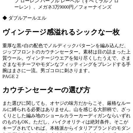
フ ローレン パープル レーベル（すべてラルフ ロ
ーレン）、メガネ3万9000円／フォーナインズ
◆ ダブルアールエル
ヴィンテージ感溢れるシックな一枚
重厚な黒×白の配色でノルディックパターンを編み込んだ、
ジップフロントのカウチンセーター。素材は目の詰まった上
質ウール。ヴィンテージウエアを知り尽くしたうえで、さま
ざまなモチーフやモダンなフィッティングをブレンドする手
腕はまさに一流。男ゴコロに刺さります。
PAGE 2
カウチンセーターの選び方
また選びに関しても、オヤジの味方だからこそ、厳格なルー
ルに縛られる必要はありません。山を感じる大胆柄で、ざっ
くりとした編み地のショールカラーカーディガンならいずれ
のものもOK。ただし、ハイクオリティは絶対条件。そこが
キープされていれば、本格派からイタリアブランドのモダン