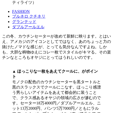
ティライツ）
FASHION
ブルネロ クチネリ
グランテッド
ダブルアールエル
この冬、カウチンセーターが改めて新鮮に映ります。とはい
え、アメカジのアイコンとしてではなく、あのちょっと力の
抜けたノマドな感じが、とっても気分なんですよね。しか
も、大胆な柄物ゆえにコレ一枚でスタイルがキマる。その楽
チンなところもオヤジにとってはうれしいのです。
▲ ほっこりな一枚をあえてクールに、がポイン
ト
モノクロ配色のカウチンセーターを黒タートルと
黒のスラックスでクールにこなす。ほっこり感漂
う男らしいアイテムをあえて都会的に装うこと
で、クラス感あるオヤジの領域の広さが滲むので
す。セーター18万4000円／ダブルアールエル、ニ
ット13万2000円、パンツ5万7000円／ともにラル