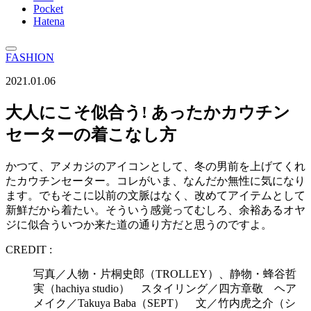
Pocket
Hatena
FASHION
2021.01.06
大人にこそ似合う! あったかカウチン
セーターの着こなし方
かつて、アメカジのアイコンとして、冬の男前を上げてくれ
たカウチンセーター。コレがいま、なんだか無性に気になり
ます。でもそこに以前の文脈はなく、改めてアイテムとして
新鮮だから着たい。そういう感覚ってむしろ、余裕あるオヤ
ジに似合ういつか来た道の通り方だと思うのですよ。
CREDIT :
写真／人物・片桐史郎（TROLLEY）、静物・蜂谷哲
実（hachiya studio） スタイリング／四方章敬 ヘア
メイク／Takuya Baba（SEPT） 文／竹内虎之介（シ