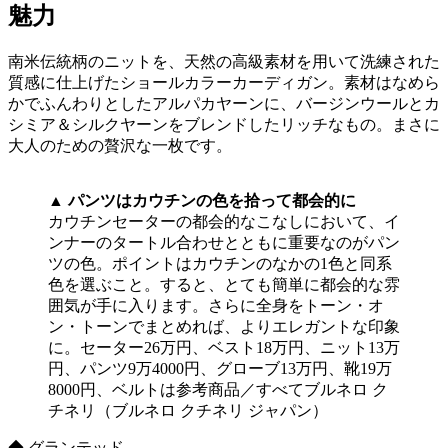
魅力
南米伝統柄のニットを、天然の高級素材を用いて洗練された
質感に仕上げたショールカラーカーディガン。素材はなめら
かでふんわりとしたアルパカヤーンに、バージンウールとカ
シミア＆シルクヤーンをブレンドしたリッチなもの。まさに
大人のための贅沢な一枚です。
▲ パンツはカウチンの色を拾って都会的に
カウチンセーターの都会的なこなしにおいて、イ
ンナーのタートル合わせとともに重要なのがパン
ツの色。ポイントはカウチンのなかの1色と同系
色を選ぶこと。すると、とても簡単に都会的な雰
囲気が手に入ります。さらに全身をトーン・オ
ン・トーンでまとめれば、よりエレガントな印象
に。セーター26万円、ベスト18万円、ニット13万
円、パンツ9万4000円、グローブ13万円、靴19万
8000円、ベルトは参考商品／すべてブルネロ ク
チネリ（ブルネロ クチネリ ジャパン）
◆ グランテッド