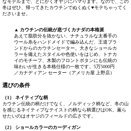
なモデルまで、とにかくオヤジにハマります。なので、この
冬はぜひ、帰ってきたカウチンでぬくぬく♥モテちゃってく
ださいませ。
▲ カウチンの伝統が息づくカナダの本格派
あえて脂肪分を抜かない、ナチュラルな太番手の
ウール糸をハンドメイドで編み込んだ、王道ブラ
ンドからのカウチンセーター。大きなショールカ
ラーを備えたスタイルや色使いをはじめ、トナカ
イのモチーフ、木製のフロントボタンにも伝統の
味わいが生きる本格仕様の一枚です。5万5000円
／カナディアン セーター（アメリカ屋 上野店）
選びの条件
（1） ネイティブな柄
カウチン伝統の柄だけでなく、ノルディック柄など、冬の山
を感じるネイティブなテイストの柄なら柄選びはOK。薫ら
せたいのはオヤジのフィールドの広さです。
（2） ショールカラーのカーディガン