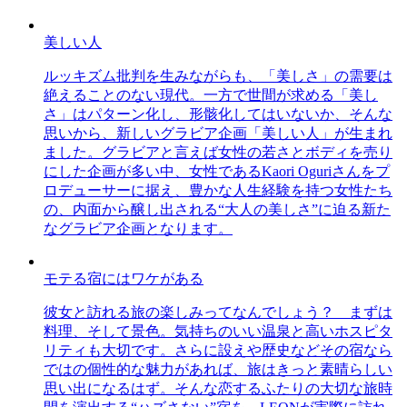
美しい人
ルッキズム批判を生みながらも、「美しさ」の需要は
絶えることのない現代。一方で世間が求める「美し
さ」はパターン化し、形骸化してはいないか、そんな
思いから、新しいグラビア企画「美しい人」が生まれ
ました。グラビアと言えば女性の若さとボディを売り
にした企画が多い中、女性であるKaori Oguriさんをプ
ロデューサーに据え、豊かな人生経験を持つ女性たち
の、内面から醸し出される“大人の美しさ”に迫る新た
なグラビア企画となります。
モテる宿にはワケがある
彼女と訪れる旅の楽しみってなんでしょう？ まずは
料理、そして景色。気持ちのいい温泉と高いホスピタ
リティも大切です。さらに設えや歴史などその宿なら
ではの個性的な魅力があれば、旅はきっと素晴らしい
思い出になるはず。そんな恋するふたりの大切な旅時