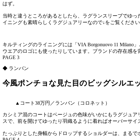
はず。
当時と違うところがあるとしたら、ラグランスリーブでゆっ
イニングも素晴らしくラグジュアリーなので↓をご覧くださ
キルティングのライニングには「VIA Borgonuovo 1
ウエアのロゴにも使ったりしています。ブランドの存在感を
PAGE 3
◆ ランバン
今風ポンチョな見た目のビッグシルエ
▲コート38万円／ランバン（コロネット）
カシミア混のコートはベージュの色味がいかにもラグジュア
スで、前を開けてゆったり羽織るように着ればオーバーサイ
たっぷりとした身幅からドロップするショルダーは、まるで
PAGE 4