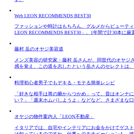
Web LEON RECOMMENDS BEST30
ファッションや時計はもちろん、グルメからビューティー
LEON RECOMMENDS BEST30」。1年間で計
藤村 岳のオヤジ美容道
メンズ美容の研究家・藤村 岳さんが、同世代のオヤジ
感を覚え、この道を志したという岳さんのセレクトは、
料理初心者男子でもデキる・モテる簡単レシピ
「好きな相手は胃の腑からつかめ」って、昔はオンナに
い？」「週末ホムパしようよ」などなど、さまざまな口
オヤジの物件案内人「LEON不動産」
イタリアでは、自宅やインテリアにお金をかけてゲスト
は知っているのですね。仕事へのモチベーションも、彼