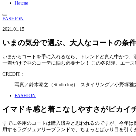
Hatena
FASHION
2021.01.15
いまの気分で選ぶ、大人なコートの条
いまからコートを手に入れるなら、トレンドど真ん中かつ、
一着だけで中のコーデに悩む必要ナシ！ この冬以降、エー
CREDIT :
写真／鈴木泰之（Studio log） スタイリング／小野塚
FASHION
イマドキ感と着こなしやすさがピカイ
すでに冬用のコートは購入済みと思われるのですが、今年は
用するラグジュアリーブランドで、ちょっとばかり目を引く