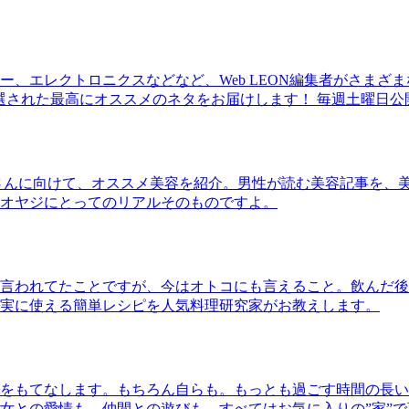
、エレクトロニクスなどなど、Web LEON編集者がさまざ
30本に厳選された最高にオススメのネタをお届けします！ 毎週土曜日
さんに向けて、オススメ美容を紹介。男性が読む美容記事を、
オヤジにとってのリアルそのものですよ。
言われてたことですが、今はオトコにも言えること。飲んだ後
実に使える簡単レシピを人気料理研究家がお教えします。
をもてなします。もちろん自らも。もっとも過ごす時間の長い
女との愛情も、仲間との遊びも、すべてはお気に入りの”家”