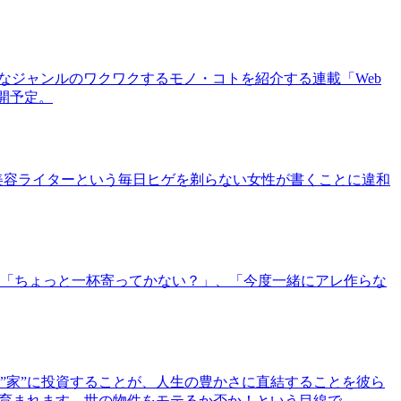
まなジャンルのワクワクするモノ・コトを紹介する連載「Web
公開予定。
美容ライターという毎日ヒゲを剃らない女性が書くことに違和
「ちょっと一杯寄ってかない？」、「今度一緒にアレ作らな
”家”に投資することが、人生の豊かさに直結することを彼ら
で育まれます。世の物件をモテるか否か！という目線で、