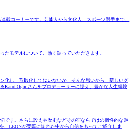
る連載コーナーです。芸能人から文化人、スポーツ選手まで、
ったモデルについて、熱く語っていただきます。
ン化し、形骸化してはいないか、そんな思いから、新しいグ
ri Oguriさんをプロデューサーに据え、豊かな人生経験
切です。さらに設えや歴史などその宿ならではの個性的な魅
を、LEONが実際に訪れた中から自信をもってご紹介しま