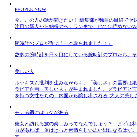
PEOPLE NOW
今、この人の話が聞きたい！ 編集部が独自の目線でセ
注目の新人から納得のベテランまで、他では読めないWe
腕時計のプロが選ぶ「一本取られました！」
数多の腕時計を日々目にしている腕時計のプロたち。そ
美しい人
ルッキズム批判を生みながらも、「美しさ」の需要は絶
ラビア企画「美しい人」が生まれました。グラビアと言え
を持つ女性たちの、内面から醸し出される“大人の美し
モテる宿にはワケがある
彼女と訪れる旅の楽しみってなんでしょう？ まずは料
力があれば、旅はきっと素晴らしい思い出になるはず。
す。