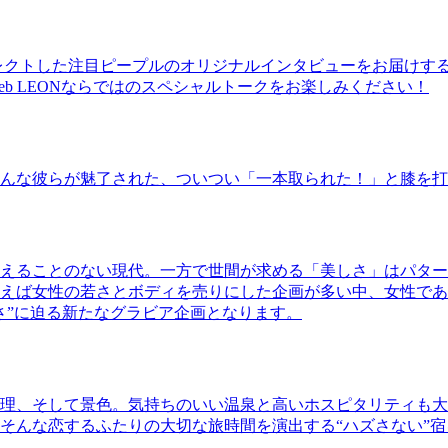
レクトした注目ピープルのオリジナルインタビューをお届けす
b LEONならではのスペシャルトークをお楽しみください！
んな彼らが魅了された、ついつい「一本取られた！」と膝を打
えることのない現代。一方で世間が求める「美しさ」はパター
ば女性の若さとボディを売りにした企画が多い中、女性であるKao
さ”に迫る新たなグラビア企画となります。
理、そして景色。気持ちのいい温泉と高いホスピタリティも大
そんな恋するふたりの大切な旅時間を演出する“ハズさない”宿