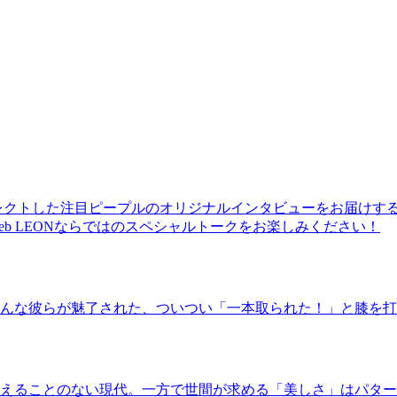
レクトした注目ピープルのオリジナルインタビューをお届けす
b LEONならではのスペシャルトークをお楽しみください！
んな彼らが魅了された、ついつい「一本取られた！」と膝を打
えることのない現代。一方で世間が求める「美しさ」はパター