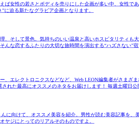
ば女性の若さとボディを売りにした企画が多い中、女性であるKao
さ”に迫る新たなグラビア企画となります。
理、そして景色。気持ちのいい温泉と高いホスピタリティも大
そんな恋するふたりの大切な旅時間を演出する“ハズさない”宿
、エレクトロニクスなどなど、Web LEON編集者がさまざ
30本に厳選された最高にオススメのネタをお届けします！ 毎週土曜日
さんに向けて、オススメ美容を紹介。男性が読む美容記事を、
オヤジにとってのリアルそのものですよ。