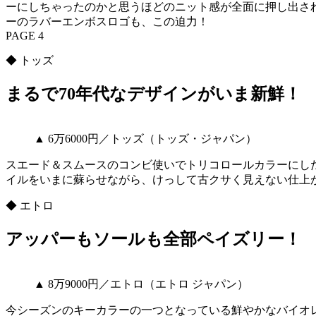
ーにしちゃったのかと思うほどのニット感が全面に押し出さ
ーのラバーエンボスロゴも、この迫力！
PAGE 4
◆ トッズ
まるで70年代なデザインがいま新鮮！
▲ 6万6000円／トッズ（トッズ・ジャパン）
スエード＆スムースのコンビ使いでトリコロールカラーにし
イルをいまに蘇らせながら、けっして古クサく見えない仕上
◆ エトロ
アッパーもソールも全部ペイズリー！
▲ 8万9000円／エトロ（エトロ ジャパン）
今シーズンのキーカラーの一つとなっている鮮やかなバイオ