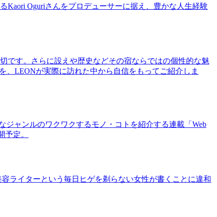
ri Oguriさんをプロデューサーに据え、豊かな人生経験
切です。さらに設えや歴史などその宿ならではの個性的な魅
を、LEONが実際に訪れた中から自信をもってご紹介しま
まなジャンルのワクワクするモノ・コトを紹介する連載「Web
公開予定。
美容ライターという毎日ヒゲを剃らない女性が書くことに違和