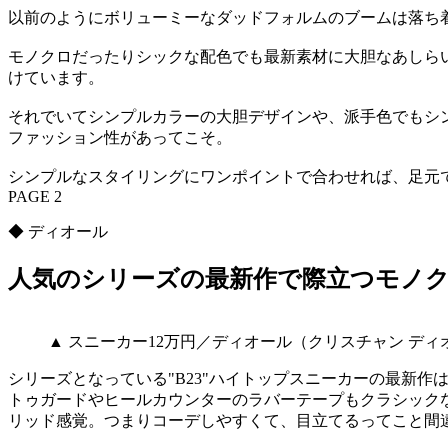
以前のようにボリューミーなダッドフォルムのブームは落ち
モノクロだったりシックな配色でも最新素材に大胆なあしら
けています。
それでいてシンプルカラーの大胆デザインや、派手色でもシ
ファッション性があってこそ。
シンプルなスタイリングにワンポイントで合わせれば、足元
PAGE 2
◆ ディオール
人気のシリーズの最新作で際立つモノ
▲ スニーカー12万円／ディオール（クリスチャン ディ
シリーズとなっている"B23"ハイトップスニーカーの最新
トゥガードやヒールカウンターのラバーテープもクラシック
リッド感覚。つまりコーデしやすくて、目立てるってこと間