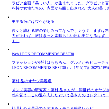
ラビア企画「美しい人」が生まれました。グラビアと言え
を持つ女性たちの、内面から醸し出される“大人の美し
モテる宿にはワケがある
彼女と訪れる旅の楽しみってなんでしょう？ まずは料
力があれば、旅はきっと素晴らしい思い出になるはず。
す。
Web LEON RECOMMENDS BEST30
ファッションや時計はもちろん、グルメからビューティー
LEON RECOMMENDS BEST30」。1年間で計
藤村 岳のオヤジ美容道
メンズ美容の研究家・藤村 岳さんが、同世代のオヤジ
感を覚え、この道を志したという岳さんのセレクトは、
料理初心者男子でもデキる・モテる簡単レシピ