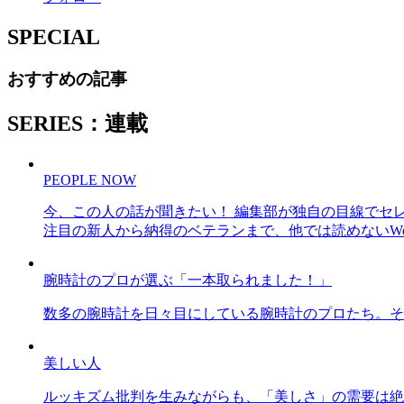
SPECIAL
おすすめの記事
SERIES：連載
PEOPLE NOW
今、この人の話が聞きたい！ 編集部が独自の目線でセ
注目の新人から納得のベテランまで、他では読めないWe
腕時計のプロが選ぶ「一本取られました！」
数多の腕時計を日々目にしている腕時計のプロたち。そ
美しい人
ルッキズム批判を生みながらも、「美しさ」の需要は絶