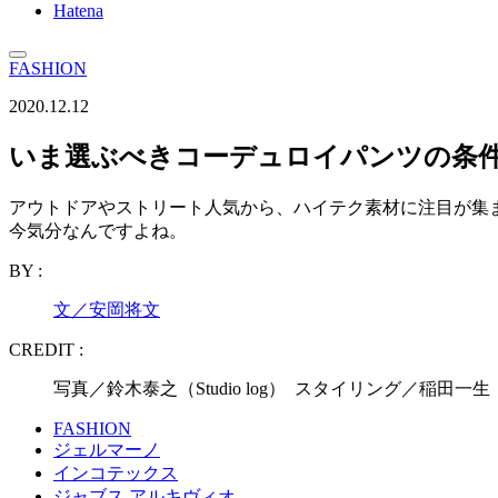
Hatena
FASHION
2020.12.12
いま選ぶべきコーデュロイパンツの条
アウトドアやストリート人気から、ハイテク素材に注目が集
今気分なんですよね。
BY :
文／安岡将文
CREDIT :
写真／鈴木泰之（Studio log） スタイリング／稲田一
FASHION
ジェルマーノ
インコテックス
ジャブス アルキヴィオ