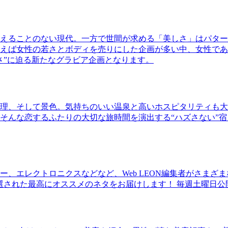
えることのない現代。一方で世間が求める「美しさ」はパター
ば女性の若さとボディを売りにした企画が多い中、女性であるKao
さ”に迫る新たなグラビア企画となります。
理、そして景色。気持ちのいい温泉と高いホスピタリティも大
そんな恋するふたりの大切な旅時間を演出する“ハズさない”宿
、エレクトロニクスなどなど、Web LEON編集者がさまざ
30本に厳選された最高にオススメのネタをお届けします！ 毎週土曜日