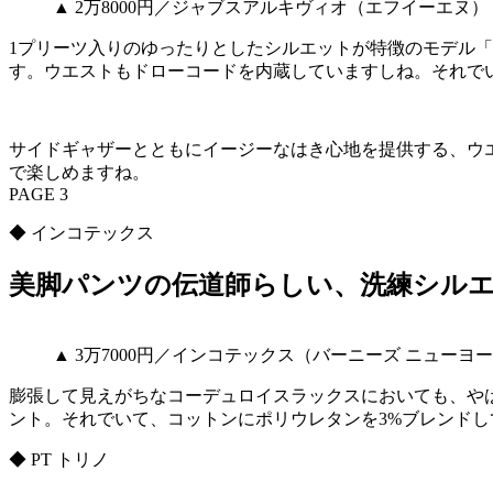
▲ 2万8000円／ジャブスアルキヴィオ（エフイーエヌ）
1プリーツ入りのゆったりとしたシルエットが特徴のモデル
す。ウエストもドローコードを内蔵していますしね。それで
サイドギャザーとともにイージーなはき心地を提供する、ウ
で楽しめますね。
PAGE 3
◆ インコテックス
美脚パンツの伝道師らしい、洗練シル
▲ 3万7000円／インコテックス（バーニーズ ニューヨ
膨張して見えがちなコーデュロイスラックスにおいても、や
ント。それでいて、コットンにポリウレタンを3%ブレンド
◆ PT トリノ