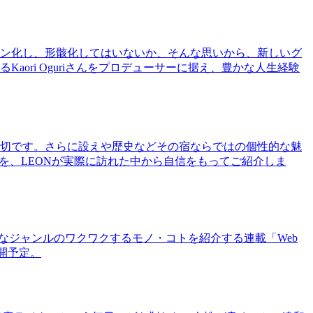
ン化し、形骸化してはいないか、そんな思いから、新しいグ
ri Oguriさんをプロデューサーに据え、豊かな人生経験
切です。さらに設えや歴史などその宿ならではの個性的な魅
を、LEONが実際に訪れた中から自信をもってご紹介しま
まなジャンルのワクワクするモノ・コトを紹介する連載「Web
公開予定。