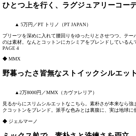
ひとつ上を行く、ラグジュアリーコー
▲ 5万円／PT トリノ（PT JAPAN）
プリーツを深めに入れて腰回りをゆったりとさせつつ、テー
のは素材。なんとコットンにカシミアをブレンドしているん
PAGE 4
◆ MMX
野暮ったさ皆無なストイックシルエッ
▲2万8000円／MMX（カヴァレリア）
見るからにスリムシルエットなこちら。素朴さが本来なら強
クコットンをブレンド。派手な色みとは裏腹に、実は地球に
◆ ジェルマーノ
ミックス畝で、素朴さと洗練さを両立