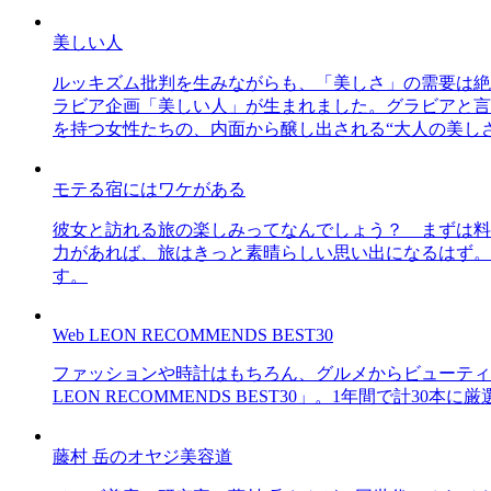
美しい人
ルッキズム批判を生みながらも、「美しさ」の需要は絶
ラビア企画「美しい人」が生まれました。グラビアと言え
を持つ女性たちの、内面から醸し出される“大人の美し
モテる宿にはワケがある
彼女と訪れる旅の楽しみってなんでしょう？ まずは料
力があれば、旅はきっと素晴らしい思い出になるはず。
す。
Web LEON RECOMMENDS BEST30
ファッションや時計はもちろん、グルメからビューティー
LEON RECOMMENDS BEST30」。1年間で計
藤村 岳のオヤジ美容道