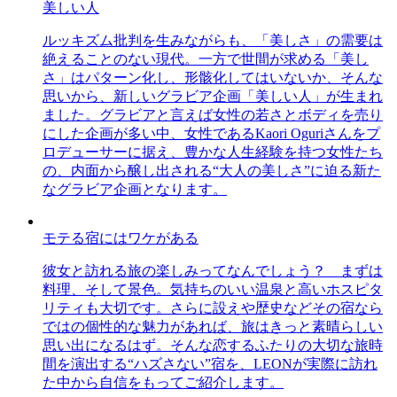
美しい人
ルッキズム批判を生みながらも、「美しさ」の需要は
絶えることのない現代。一方で世間が求める「美し
さ」はパターン化し、形骸化してはいないか、そんな
思いから、新しいグラビア企画「美しい人」が生まれ
ました。グラビアと言えば女性の若さとボディを売り
にした企画が多い中、女性であるKaori Oguriさんをプ
ロデューサーに据え、豊かな人生経験を持つ女性たち
の、内面から醸し出される“大人の美しさ”に迫る新た
なグラビア企画となります。
モテる宿にはワケがある
彼女と訪れる旅の楽しみってなんでしょう？ まずは
料理、そして景色。気持ちのいい温泉と高いホスピタ
リティも大切です。さらに設えや歴史などその宿なら
ではの個性的な魅力があれば、旅はきっと素晴らしい
思い出になるはず。そんな恋するふたりの大切な旅時
間を演出する“ハズさない”宿を、LEONが実際に訪れ
た中から自信をもってご紹介します。