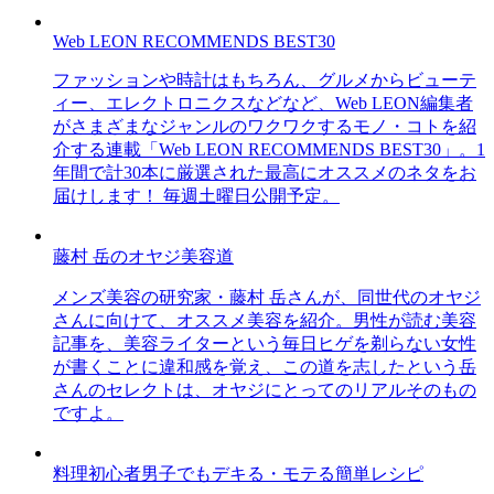
Web LEON RECOMMENDS BEST30
ファッションや時計はもちろん、グルメからビューテ
ィー、エレクトロニクスなどなど、Web LEON編集者
がさまざまなジャンルのワクワクするモノ・コトを紹
介する連載「Web LEON RECOMMENDS BEST30」。1
年間で計30本に厳選された最高にオススメのネタをお
届けします！ 毎週土曜日公開予定。
藤村 岳のオヤジ美容道
メンズ美容の研究家・藤村 岳さんが、同世代のオヤジ
さんに向けて、オススメ美容を紹介。男性が読む美容
記事を、美容ライターという毎日ヒゲを剃らない女性
が書くことに違和感を覚え、この道を志したという岳
さんのセレクトは、オヤジにとってのリアルそのもの
ですよ。
料理初心者男子でもデキる・モテる簡単レシピ