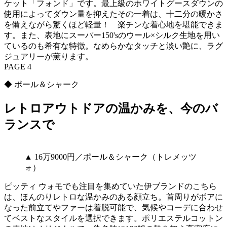
ケット「フォンド」です。最上級のホワイトグースダウンの
使用によってダウン量を抑えたその一着は、十二分の暖かさ
を備えながら驚くほど軽量！ 楽チンな着心地を堪能できま
す。また、表地にスーパー150'sのウール×シルク生地を用い
ているのも希有な特徴。なめらかなタッチと淡い艶に、ラグ
ジュアリーが薫ります。
PAGE 4
◆ ポール＆シャーク
レトロアウトドアの温かみを、今のバ
ランスで
▲ 16万9000円／ポール＆シャーク（トレメッツ
ォ）
ピッティ ウォモでも注目を集めていた伊ブランドのこちら
は、ほんのりレトロな温かみのある顔立ち。首周りがボアに
なった前立てやファーは着脱可能で、気候やコーデに合わせ
てベストなスタイルを選択できます。ポリエステルコットン