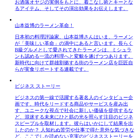
お洒落オヤジの実例をもとに、着こなし術とキーとな
るアイテム、そしてその演出効果をお伝えします。
山本益博のラーメン革命！
日本初の料理評論家、山本益博さんはいま、ラーメン
が「美味しい革命」の渦中にあると言います。長らく
B級グルメとして愛されてきたラーメンは、ミシュラ
ンも認める一流の料理へと変貌を遂げつつあります。
新時代に向けて群雄割拠する街のラーメン店を巨匠自
らが実食リポートする連載です。
ビジネス ストーリー
ビジネスの第一線で活躍する著名人のインタビュー企
画です。時代をリードする商品やサービスを産み出
す、ユニークな視点で社会に新しい価値を提供するな
ど、混迷する未来にひと筋の光を照らす注目のビジネ
スピープルを取材します。彼らはいかにして結果を出
したのか？ 人知れぬ苦労や仕事で得た意外な気づきな
ど、ここでしか読めない充実のビジネスストーリーを