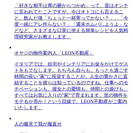
「好きな相手は胃の腑からつかめ」って、昔はオンナ
に言われてたことですが、今はオトコにも言えるこ
と。飲んだ後「ちょっと一杯寄ってかない？」、「今
度一緒にアレ作らない？」「週末ホムパしようよ」な
どなど、さまざまな口実に使える簡単レシピを人気料
理研究家がお教えします。
オヤジの物件案内人「LEON不動産」
イタリアでは、自宅やインテリアにお金をかけてゲス
トをもてなします。もちろん自らも。もっとも過ごす
時間の長い”家”に投資することが、人生の豊かさに直
結することを彼らは知っているのですね。仕事へのモ
チベーションも、彼女との愛情も、仲間との遊びも、
すべてはお気に入りの”家”で育まれます。世の物件を
モテるか否か！という目線で、LEON不動産がご案内
いたします。
人の服見て我が服直せ