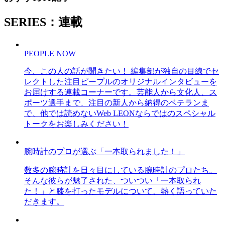
SERIES：連載
PEOPLE NOW
今、この人の話が聞きたい！ 編集部が独自の目線でセ
レクトした注目ピープルのオリジナルインタビューを
お届けする連載コーナーです。芸能人から文化人、ス
ポーツ選手まで、注目の新人から納得のベテランま
で、他では読めないWeb LEONならではのスペシャル
トークをお楽しみください！
腕時計のプロが選ぶ「一本取られました！」
数多の腕時計を日々目にしている腕時計のプロたち。
そんな彼らが魅了された、ついつい「一本取られ
た！」と膝を打ったモデルについて、熱く語っていた
だきます。