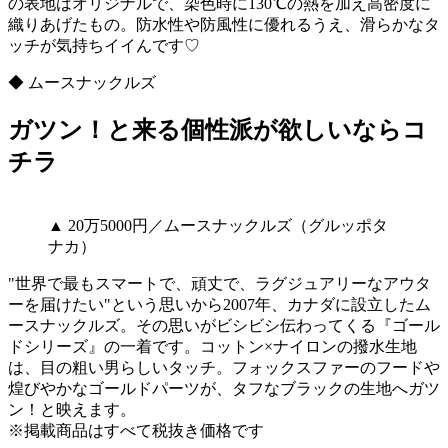
の表地はオリジナルで、染色時に130℃の熱を加え高密度に
織りあげたもの。防水性や防風性に優れるうえ、滑らかなタ
ッチが気持ちイイんです♡
◆ ムースナックルズ
ガツン！と来る個性派が欲しいならコ
チラ
▲ 20万5000円／ムースナックルズ（グルッポタ
ナカ）
"世界で最もスマートで、頑丈で、ラグジュアリーなアウタ
ーを届けたい"という思いから2007年、カナダに設立したム
ースナックルズ。その思いがビシビシ伝わってくる『ゴール
ドシリーズ』の一着です。コットン×ナイロンの撥水生地
は、目の粗い男らしいタッチ。フォックスファーのフードや
煌びやかなゴールドパーツが、タフなブラックの生地へガツ
ン！と映えます。
※掲載商品はすべて税抜き価格です