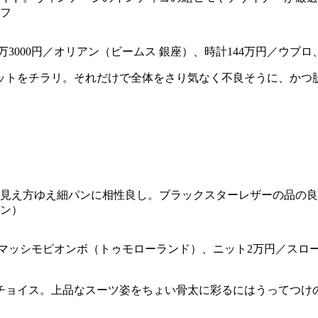
ャフ
万3000円／オリアン（ビームス 銀座）、時計144万円／ウブロ
ットをチラリ。それだけで全体をさり気なく不良そうに、かつ
ュな見え方ゆえ細パンに相性良し。ブラックスターレザーの品の
パン）
ー マッシモピオンボ（トゥモローランド）、ニット2万円／スローン
チョイス。上品なスーツ姿をちょい骨太に彩るにはうってつけ