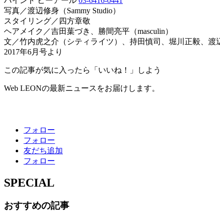
バインド ピーアール
03-6416-0441
写真／渡辺修身（Sammy Studio）
スタイリング／四方章敬
ヘアメイク／吉田葉づき、勝間亮平（masculin）
文／竹内虎之介（シティライツ）、持田慎司、堀川正毅、渡辺
2017年6月号より
この記事が気に入ったら「いいね！」しよう
Web LEONの最新ニュースをお届けします。
フォロー
フォロー
友だち追加
フォロー
SPECIAL
おすすめの記事