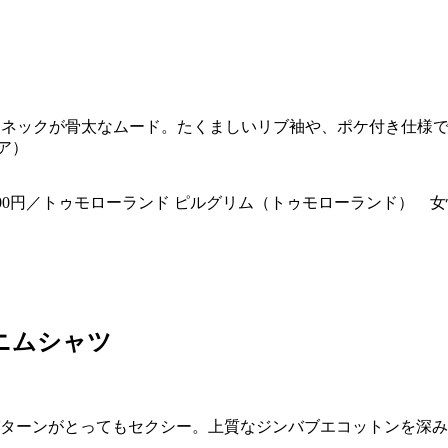
ーネックが骨太なムード。たくましいリブ袖や、ポケ付き仕様
コア）
0円／トゥモローランド ピルグリム（トゥモローランド） 女性●
ニムシャツ
ターンがとってもセクシー。上質なジンバブエコットンを深み
）