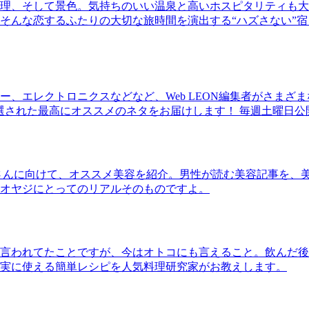
理、そして景色。気持ちのいい温泉と高いホスピタリティも大
そんな恋するふたりの大切な旅時間を演出する“ハズさない”宿
、エレクトロニクスなどなど、Web LEON編集者がさまざ
30本に厳選された最高にオススメのネタをお届けします！ 毎週土曜日
さんに向けて、オススメ美容を紹介。男性が読む美容記事を、
オヤジにとってのリアルそのものですよ。
言われてたことですが、今はオトコにも言えること。飲んだ後
実に使える簡単レシピを人気料理研究家がお教えします。