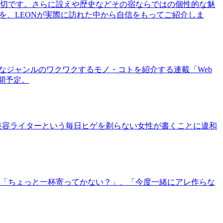
切です。さらに設えや歴史などその宿ならではの個性的な魅
を、LEONが実際に訪れた中から自信をもってご紹介しま
まなジャンルのワクワクするモノ・コトを紹介する連載「Web
公開予定。
美容ライターという毎日ヒゲを剃らない女性が書くことに違和
「ちょっと一杯寄ってかない？」、「今度一緒にアレ作らな