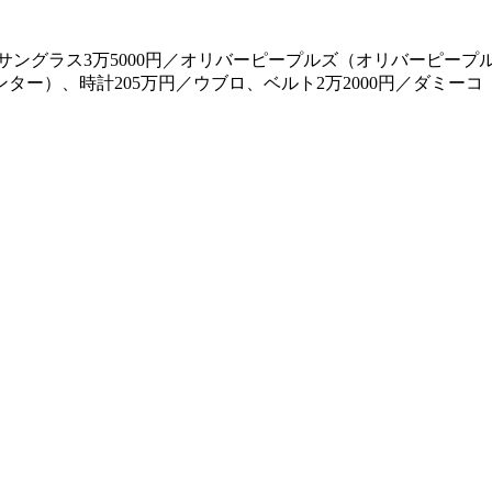
サングラス3万5000円／オリバーピープルズ（オリバーピープル
ター）、時計205万円／ウブロ、ベルト2万2000円／ダミーコ