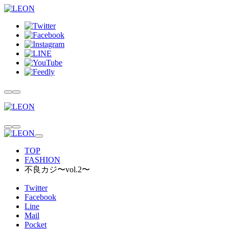
TOP
FASHION
不良カジ〜vol.2〜
Twitter
Facebook
Line
Mail
Pocket