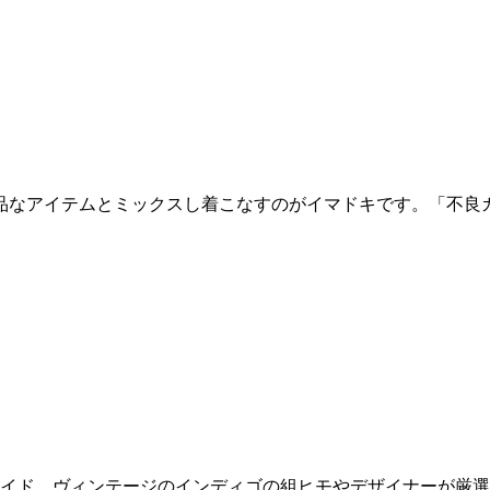
アイテムとミックスし着こなすのがイマドキです。「不良カジ〜v
イド。ヴィンテージのインディゴの組ヒモやデザイナーが厳選