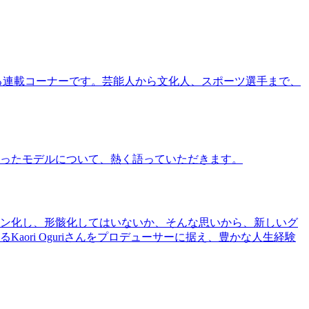
る連載コーナーです。芸能人から文化人、スポーツ選手まで、
ったモデルについて、熱く語っていただきます。
ン化し、形骸化してはいないか、そんな思いから、新しいグ
ri Oguriさんをプロデューサーに据え、豊かな人生経験