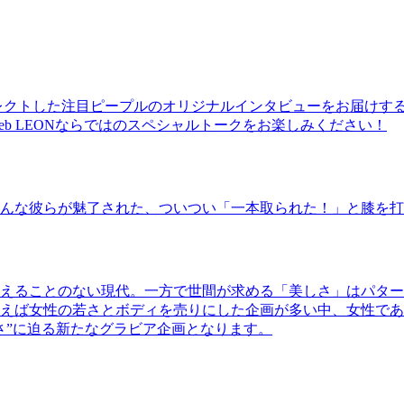
レクトした注目ピープルのオリジナルインタビューをお届けす
b LEONならではのスペシャルトークをお楽しみください！
んな彼らが魅了された、ついつい「一本取られた！」と膝を打
えることのない現代。一方で世間が求める「美しさ」はパター
ば女性の若さとボディを売りにした企画が多い中、女性であるKao
さ”に迫る新たなグラビア企画となります。