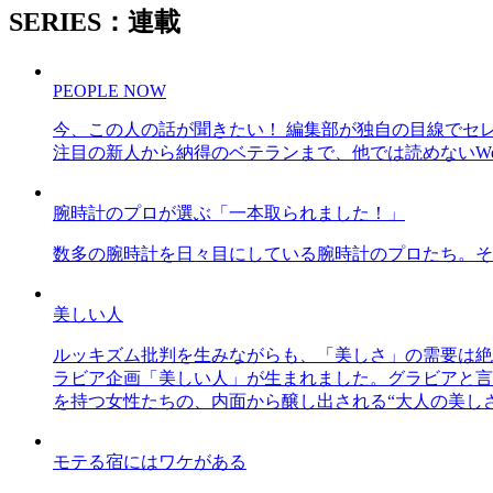
SERIES：連載
PEOPLE NOW
今、この人の話が聞きたい！ 編集部が独自の目線でセ
注目の新人から納得のベテランまで、他では読めないWe
腕時計のプロが選ぶ「一本取られました！」
数多の腕時計を日々目にしている腕時計のプロたち。そ
美しい人
ルッキズム批判を生みながらも、「美しさ」の需要は絶
ラビア企画「美しい人」が生まれました。グラビアと言え
を持つ女性たちの、内面から醸し出される“大人の美し
モテる宿にはワケがある