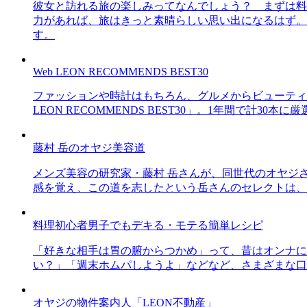
彼女と訪れる旅の楽しみってなんでしょう？ まずは料
力があれば、旅はきっと素晴らしい思い出になるはず。
す。
Web LEON RECOMMENDS BEST30
ファッションや時計はもちろん、グルメからビューティー
LEON RECOMMENDS BEST30」。1年間で計
藤村 岳のオヤジ美容道
メンズ美容の研究家・藤村 岳さんが、同世代のオヤジ
感を覚え、この道を志したという岳さんのセレクトは、
料理初心者男子でもデキる・モテる簡単レシピ
「好きな相手は胃の腑からつかめ」って、昔はオンナに
い？」「週末ホムパしようよ」などなど、さまざまな口
オヤジの物件案内人「LEON不動産」