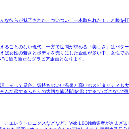
んな彼らが魅了された、ついつい「一本取られた！」と膝を打
えることのない現代。一方で世間が求める「美しさ」はパター
ば女性の若さとボディを売りにした企画が多い中、女性であるKao
さ”に迫る新たなグラビア企画となります。
理、そして景色。気持ちのいい温泉と高いホスピタリティも大
そんな恋するふたりの大切な旅時間を演出する“ハズさない”宿
、エレクトロニクスなどなど、Web LEON編集者がさまざ