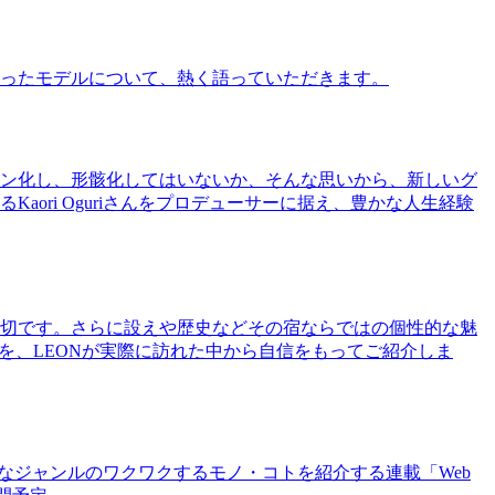
ったモデルについて、熱く語っていただきます。
ン化し、形骸化してはいないか、そんな思いから、新しいグ
ri Oguriさんをプロデューサーに据え、豊かな人生経験
切です。さらに設えや歴史などその宿ならではの個性的な魅
を、LEONが実際に訪れた中から自信をもってご紹介しま
まなジャンルのワクワクするモノ・コトを紹介する連載「Web