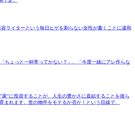
公開予定。
美容ライターという毎日ヒゲを剃らない女性が書くことに違和
「ちょっと一杯寄ってかない？」、「今度一緒にアレ作らな
”家”に投資することが、人生の豊かさに直結することを彼ら
で育まれます。世の物件をモテるか否か！という目線で、