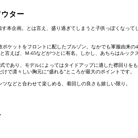
アウター
目指す本企画。とは言え、盛り過ぎてしまうと子供っぽくなって
数ポケットをフロントに配したブルゾン。なかでも軍服由来の
と言えば、Ｍ-65などがつとに有名。しかし、あちらはルック
ン式であり、モデルによってはタイドアップに適した襟回りをも
けで凛々しい胸元に“盛れる”ところが最大のポイントです。
ンツなどと合わせて楽しめる、着回しの良さも嬉しい限り。
ー