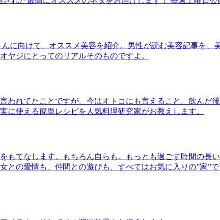
30本に厳選された最高にオススメのネタをお届けします！ 毎週土曜日
さんに向けて、オススメ美容を紹介。男性が読む美容記事を、
オヤジにとってのリアルそのものですよ。
言われてたことですが、今はオトコにも言えること。飲んだ後
実に使える簡単レシピを人気料理研究家がお教えします。
をもてなします。もちろん自らも。もっとも過ごす時間の長い
女との愛情も、仲間との遊びも、すべてはお気に入りの”家”