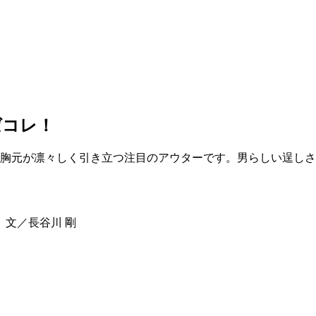
ばコレ！
胸元が凛々しく引き立つ注目のアウターです。男らしい逞しさ
 文／長谷川 剛