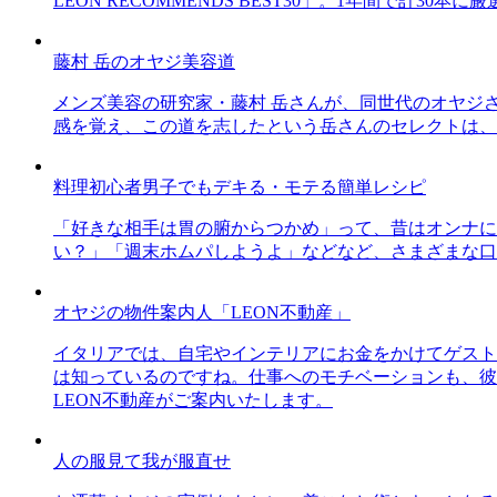
LEON RECOMMENDS BEST30」。1年間で計
藤村 岳のオヤジ美容道
メンズ美容の研究家・藤村 岳さんが、同世代のオヤジ
感を覚え、この道を志したという岳さんのセレクトは、
料理初心者男子でもデキる・モテる簡単レシピ
「好きな相手は胃の腑からつかめ」って、昔はオンナに
い？」「週末ホムパしようよ」などなど、さまざまな口
オヤジの物件案内人「LEON不動産」
イタリアでは、自宅やインテリアにお金をかけてゲスト
は知っているのですね。仕事へのモチベーションも、彼
LEON不動産がご案内いたします。
人の服見て我が服直せ