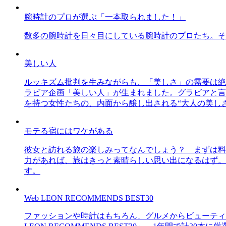
腕時計のプロが選ぶ「一本取られました！」
数多の腕時計を日々目にしている腕時計のプロたち。そ
美しい人
ルッキズム批判を生みながらも、「美しさ」の需要は絶
ラビア企画「美しい人」が生まれました。グラビアと言え
を持つ女性たちの、内面から醸し出される“大人の美し
モテる宿にはワケがある
彼女と訪れる旅の楽しみってなんでしょう？ まずは料
力があれば、旅はきっと素晴らしい思い出になるはず。
す。
Web LEON RECOMMENDS BEST30
ファッションや時計はもちろん、グルメからビューティー