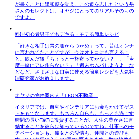
が書くことに違和感を覚え、この道を志したという岳
さんのセレクトは、オヤジにとってのリアルそのもの
ですよ。
料理初心者男子でもデキる・モテる簡単レシピ
「好きな相手は胃の腑からつかめ」って、昔はオンナ
に言われてたことですが、今はオトコにも言えるこ
と。飲んだ後「ちょっと一杯寄ってかない？」、「今
度一緒にアレ作らない？」「週末ホムパしようよ」な
どなど、さまざまな口実に使える簡単レシピを人気料
理研究家がお教えします。
オヤジの物件案内人「LEON不動産」
イタリアでは、自宅やインテリアにお金をかけてゲス
トをもてなします。もちろん自らも。もっとも過ごす
時間の長い”家”に投資することが、人生の豊かさに直
結することを彼らは知っているのですね。仕事へのモ
チベーションも、彼女との愛情も、仲間との遊びも、