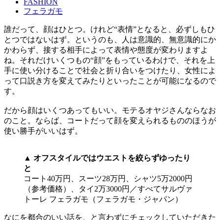
FASHION
フェラガモ
誰だって、顔はひとつ。けれど“表情”となると、必ずしもひ
とつではないはず。というのも、人は意識的、無意識的にか
かわらず、接する相手によって表情や態度が変わりますよ
ね。それだけいくつもの“顔”をもっているわけで、それを上
手に使い分けることで社会と折り合いをつけたり、女性によ
って口説き方を変えてみたりといったことが可能になるので
す。
だから顔はいくつあってもいい。モテるオヤジさんならなお
のこと。ならば、コートだって顔を変えられるもののほうが
使い勝手がいいはず。
▲ オフスタイルではウエストを絞らずゆったり
と
コート40万円、スーツ28万円、シャツ5万2000円
（参考価格）、タイ2万3000円／すべてサルヴァ
トーレ フェラガモ（フェラガモ・ジャパン）
なにを都合のいい話を、と言わずにチェックしていただきた