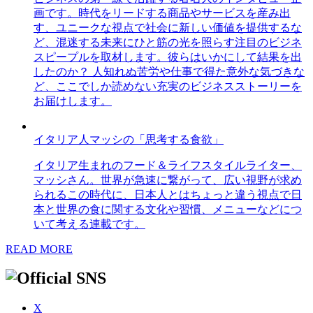
画です。時代をリードする商品やサービスを産み出
す、ユニークな視点で社会に新しい価値を提供するな
ど、混迷する未来にひと筋の光を照らす注目のビジネ
スピープルを取材します。彼らはいかにして結果を出
したのか？ 人知れぬ苦労や仕事で得た意外な気づきな
ど、ここでしか読めない充実のビジネスストーリーを
お届けします。
イタリア人マッシの「思考する食欲」
イタリア生まれのフード＆ライフスタイルライター、
マッシさん。世界が急速に繋がって、広い視野が求め
られるこの時代に、日本人とはちょっと違う視点で日
本と世界の食に関する文化や習慣、メニューなどにつ
いて考える連載です。
READ MORE
X