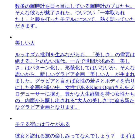
数多の腕時計を日々目にしている腕時計のプロたち。
そんな彼らが魅了された、ついつい「一本取られ
た！」と膝を打ったモデルについて、熱く語っていた
だきます。
美しい人
ルッキズム批判を生みながらも、「美しさ」の需要は
絶えることのない現代。一方で世間が求める「美し
さ」はパターン化し、形骸化してはいないか、そんな
思いから、新しいグラビア企画「美しい人」が生まれ
ました。グラビアと言えば女性の若さとボディを売り
にした企画が多い中、女性であるKaori Oguriさんをプ
ロデューサーに据え、豊かな人生経験を持つ女性たち
の、内面から醸し出される“大人の美しさ”に迫る新た
なグラビア企画となります。
モテる宿にはワケがある
彼女と訪れる旅の楽しみってなんでしょう？ まずは