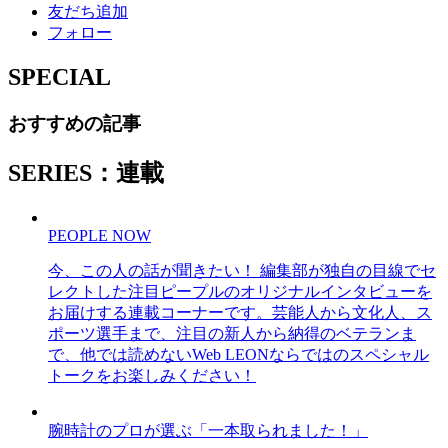
友だち追加
フォロー
SPECIAL
おすすめの記事
SERIES：連載
PEOPLE NOW
今、この人の話が聞きたい！ 編集部が独自の目線でセ
レクトした注目ピープルのオリジナルインタビューを
お届けする連載コーナーです。芸能人から文化人、ス
ポーツ選手まで、注目の新人から納得のベテランま
で、他では読めないWeb LEONならではのスペシャル
トークをお楽しみください！
腕時計のプロが選ぶ「一本取られました！」