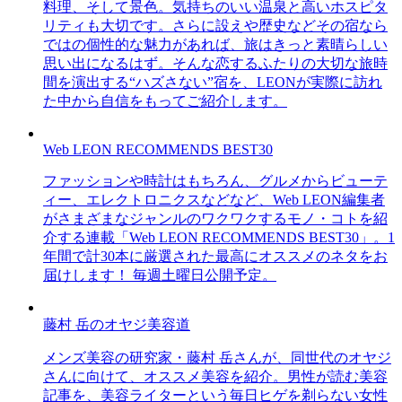
料理、そして景色。気持ちのいい温泉と高いホスピタ
リティも大切です。さらに設えや歴史などその宿なら
ではの個性的な魅力があれば、旅はきっと素晴らしい
思い出になるはず。そんな恋するふたりの大切な旅時
間を演出する“ハズさない”宿を、LEONが実際に訪れ
た中から自信をもってご紹介します。
Web LEON RECOMMENDS BEST30
ファッションや時計はもちろん、グルメからビューテ
ィー、エレクトロニクスなどなど、Web LEON編集者
がさまざまなジャンルのワクワクするモノ・コトを紹
介する連載「Web LEON RECOMMENDS BEST30」。1
年間で計30本に厳選された最高にオススメのネタをお
届けします！ 毎週土曜日公開予定。
藤村 岳のオヤジ美容道
メンズ美容の研究家・藤村 岳さんが、同世代のオヤジ
さんに向けて、オススメ美容を紹介。男性が読む美容
記事を、美容ライターという毎日ヒゲを剃らない女性