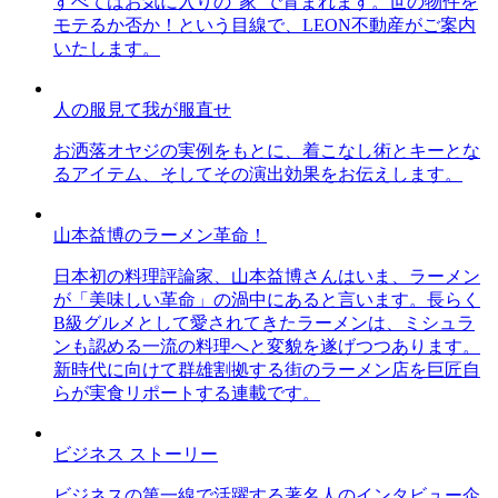
すべてはお気に入りの”家”で育まれます。世の物件を
モテるか否か！という目線で、LEON不動産がご案内
いたします。
人の服見て我が服直せ
お洒落オヤジの実例をもとに、着こなし術とキーとな
るアイテム、そしてその演出効果をお伝えします。
山本益博のラーメン革命！
日本初の料理評論家、山本益博さんはいま、ラーメン
が「美味しい革命」の渦中にあると言います。長らく
B級グルメとして愛されてきたラーメンは、ミシュラ
ンも認める一流の料理へと変貌を遂げつつあります。
新時代に向けて群雄割拠する街のラーメン店を巨匠自
らが実食リポートする連載です。
ビジネス ストーリー
ビジネスの第一線で活躍する著名人のインタビュー企