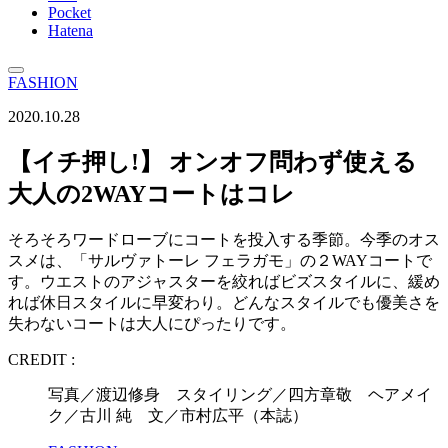
Pocket
Hatena
FASHION
2020.10.28
【イチ押し!】 オンオフ問わず使える
大人の2WAYコートはコレ
そろそろワードローブにコートを投入する季節。今季のオス
スメは、「サルヴァトーレ フェラガモ」の２WAYコートで
す。ウエストのアジャスターを絞ればビズスタイルに、緩め
れば休日スタイルに早変わり。どんなスタイルでも優美さを
失わないコートは大人にぴったりです。
CREDIT :
写真／渡辺修身 スタイリング／四方章敬 ヘアメイ
ク／古川 純 文／市村広平（本誌）