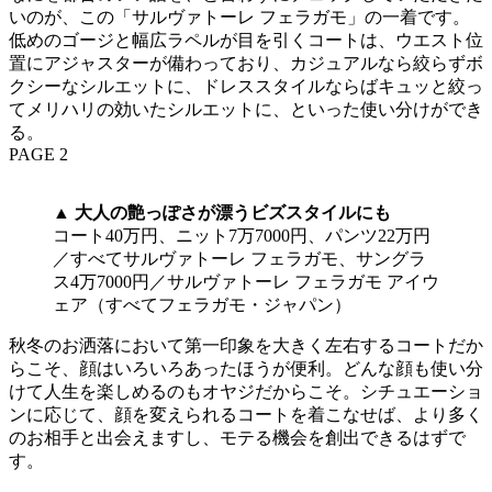
いのが、この「サルヴァトーレ フェラガモ」の一着です。
低めのゴージと幅広ラペルが目を引くコートは、ウエスト位
置にアジャスターが備わっており、カジュアルなら絞らずボ
クシーなシルエットに、ドレススタイルならばキュッと絞っ
てメリハリの効いたシルエットに、といった使い分けができ
る。
PAGE 2
▲
大人の艶っぽさが漂うビズスタイルにも
コート40万円、ニット7万7000円、パンツ22万円
／すべてサルヴァトーレ フェラガモ、サングラ
ス4万7000円／サルヴァトーレ フェラガモ アイウ
ェア（すべてフェラガモ・ジャパン）
秋冬のお洒落において第一印象を大きく左右するコートだか
らこそ、顔はいろいろあったほうが便利。どんな顔も使い分
けて人生を楽しめるのもオヤジだからこそ。シチュエーショ
ンに応じて、顔を変えられるコートを着こなせば、より多く
のお相手と出会えますし、モテる機会を創出できるはずで
す。