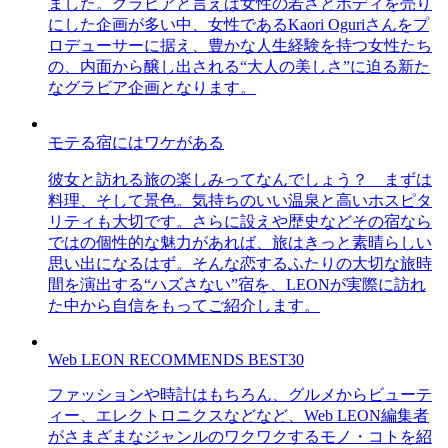
ました。グラビアと言えば女性の若さとボディを売り
にした企画が多い中、女性であるKaori Oguriさんをプ
ロデューサーに据え、豊かな人生経験を持つ女性たち
の、内面から醸し出される“大人の美しさ”に迫る新た
なグラビア企画となります。
モテる宿にはワケがある
彼女と訪れる旅の楽しみってなんでしょう？ まずは
料理、そして景色。気持ちのいい温泉と高いホスピタ
リティも大切です。さらに設えや歴史などその宿なら
ではの個性的な魅力があれば、旅はきっと素晴らしい
思い出になるはず。そんな恋するふたりの大切な旅時
間を演出する“ハズさない”宿を、LEONが実際に訪れ
た中から自信をもってご紹介します。
Web LEON RECOMMENDS BEST30
ファッションや時計はもちろん、グルメからビューテ
ィー、エレクトロニクスなどなど、Web LEON編集者
がさまざまなジャンルのワクワクするモノ・コトを紹