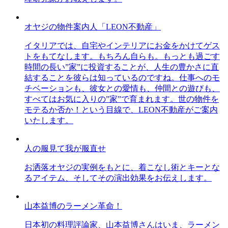
オヤジの物件案内人「LEON不動産」
イタリアでは、自宅やインテリアにお金をかけてゲス
トをもてなします。もちろん自らも。もっとも過ごす
時間の長い”家”に投資することが、人生の豊かさに直
結することを彼らは知っているのですね。仕事へのモ
チベーションも、彼女との愛情も、仲間との遊びも、
すべてはお気に入りの”家”で育まれます。世の物件を
モテるか否か！という目線で、LEON不動産がご案内
いたします。
人の服見て我が服直せ
お洒落オヤジの実例をもとに、着こなし術とキーとな
るアイテム、そしてその演出効果をお伝えします。
山本益博のラーメン革命！
日本初の料理評論家、山本益博さんはいま、ラーメン