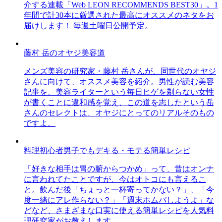
介する連載「Web LEON RECOMMENDS BEST30」。1
年間で計30本に厳選された最高にオススメのネタをお
届けします！ 毎週土曜日公開予定。
藤村 岳のオヤジ美容道
メンズ美容の研究家・藤村 岳さんが、同世代のオヤジ
さんに向けて、オススメ美容を紹介。男性が読む美容
記事を、美容ライターという毎日ヒゲを剃らない女性
が書くことに違和感を覚え、この道を志したという岳
さんのセレクトは、オヤジにとってのリアルそのもの
ですよ。
料理初心者男子でもデキる・モテる簡単レシピ
「好きな相手は胃の腑からつかめ」って、昔はオンナ
に言われてたことですが、今はオトコにも言えるこ
と。飲んだ後「ちょっと一杯寄ってかない？」、「今
度一緒にアレ作らない？」「週末ホムパしようよ」な
どなど、さまざまな口実に使える簡単レシピを人気料
理研究家がお教えします。