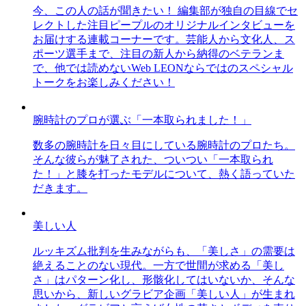
今、この人の話が聞きたい！ 編集部が独自の目線でセ
レクトした注目ピープルのオリジナルインタビューを
お届けする連載コーナーです。芸能人から文化人、ス
ポーツ選手まで、注目の新人から納得のベテランま
で、他では読めないWeb LEONならではのスペシャル
トークをお楽しみください！
腕時計のプロが選ぶ「一本取られました！」
数多の腕時計を日々目にしている腕時計のプロたち。
そんな彼らが魅了された、ついつい「一本取られ
た！」と膝を打ったモデルについて、熱く語っていた
だきます。
美しい人
ルッキズム批判を生みながらも、「美しさ」の需要は
絶えることのない現代。一方で世間が求める「美し
さ」はパターン化し、形骸化してはいないか、そんな
思いから、新しいグラビア企画「美しい人」が生まれ