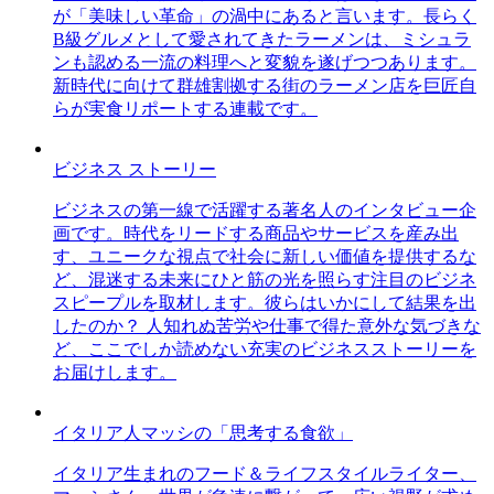
が「美味しい革命」の渦中にあると言います。長らく
B級グルメとして愛されてきたラーメンは、ミシュラ
ンも認める一流の料理へと変貌を遂げつつあります。
新時代に向けて群雄割拠する街のラーメン店を巨匠自
らが実食リポートする連載です。
ビジネス ストーリー
ビジネスの第一線で活躍する著名人のインタビュー企
画です。時代をリードする商品やサービスを産み出
す、ユニークな視点で社会に新しい価値を提供するな
ど、混迷する未来にひと筋の光を照らす注目のビジネ
スピープルを取材します。彼らはいかにして結果を出
したのか？ 人知れぬ苦労や仕事で得た意外な気づきな
ど、ここでしか読めない充実のビジネスストーリーを
お届けします。
イタリア人マッシの「思考する食欲」
イタリア生まれのフード＆ライフスタイルライター、