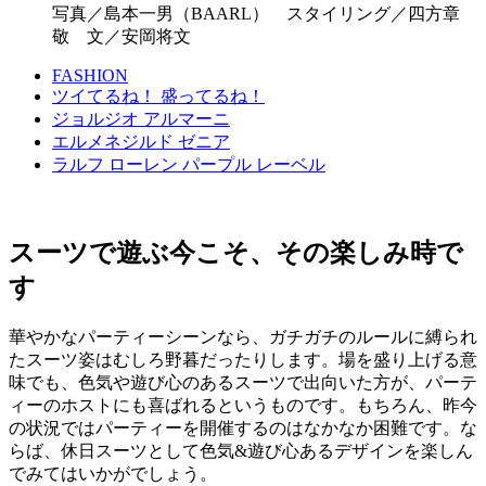
写真／島本一男（BAARL） スタイリング／四方章
敬 文／安岡将文
FASHION
ツイてるね！ 盛ってるね！
ジョルジオ アルマーニ
エルメネジルド ゼニア
ラルフ ローレン パープル レーベル
スーツで遊ぶ今こそ、その楽しみ時で
す
華やかなパーティーシーンなら、ガチガチのルールに縛られ
たスーツ姿はむしろ野暮だったりします。場を盛り上げる意
味でも、色気や遊び心のあるスーツで出向いた方が、パーテ
ィーのホストにも喜ばれるというものです。もちろん、昨今
の状況ではパーティーを開催するのはなかなか困難です。な
らば、休日スーツとして色気&遊び心あるデザインを楽しん
でみてはいかがでしょう。