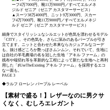
▲スーツ38万4000円、ニット9万3000円、スカー
フ4万7000円、靴11万9000円／すべてエルメネジ
ルド ゼニア（ゼニア カスタマーサービス）
細身でスタイリッシュなシルエットが色気を漂わせるモデル
「CITY」。その色気を、さらに深みのあるパープルが引き
立てます。ニットと合わせた本来ならカジュアルなコーデ
も、抜け感どころか艶っぽさムンムン。それでいて、生地に
は自社の羊毛農場の名を冠した生地「アキル ファーム」の
残布や端切れ等を革新的な工程によって新たな生地へと再利
用した「♯UseTheExisting アキル ファーム」を採用するエコ
な一面も。
PAGE 3
◆ラルフ ローレン パープル レーベル
【素材で盛る！】レザーなのに男クサ
くなく、むしろエレガント