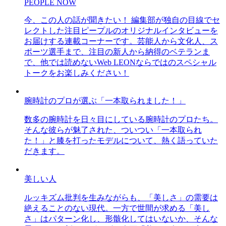
PEOPLE NOW
今、この人の話が聞きたい！ 編集部が独自の目線でセ
レクトした注目ピープルのオリジナルインタビューを
お届けする連載コーナーです。芸能人から文化人、ス
ポーツ選手まで、注目の新人から納得のベテランま
で、他では読めないWeb LEONならではのスペシャル
トークをお楽しみください！
腕時計のプロが選ぶ「一本取られました！」
数多の腕時計を日々目にしている腕時計のプロたち。
そんな彼らが魅了された、ついつい「一本取られ
た！」と膝を打ったモデルについて、熱く語っていた
だきます。
美しい人
ルッキズム批判を生みながらも、「美しさ」の需要は
絶えることのない現代。一方で世間が求める「美し
さ」はパターン化し、形骸化してはいないか、そんな