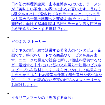
日本初の料理評論家、山本益博さんはいま、ラーメン
が「美味しい革命」の渦中にあると言います。長らく
B級グルメとして愛されてきたラーメンは、ミシュラ
ンも認める一流の料理へと変貌を遂げつつあります。
新時代に向けて群雄割拠する街のラーメン店を巨匠自
らが実食リポートする連載です。
ビジネス ストーリー
ビジネスの第一線で活躍する著名人のインタビュー企
画です。時代をリードする商品やサービスを産み出
す、ユニークな視点で社会に新しい価値を提供するな
ど、混迷する未来にひと筋の光を照らす注目のビジネ
スピープルを取材します。彼らはいかにして結果を出
したのか？ 人知れぬ苦労や仕事で得た意外な気づきな
ど、ここでしか読めない充実のビジネスストーリーを
お届けします。
イタリア人マッシの「思考する食欲」