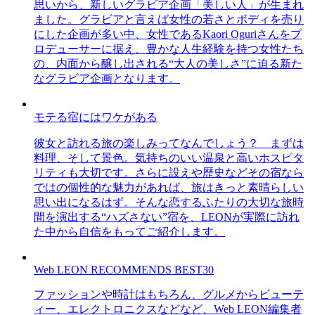
思いから、新しいグラビア企画「美しい人」が生まれ
ました。グラビアと言えば女性の若さとボディを売り
にした企画が多い中、女性であるKaori Oguriさんをプ
ロデューサーに据え、豊かな人生経験を持つ女性たち
の、内面から醸し出される“大人の美しさ”に迫る新た
なグラビア企画となります。
モテる宿にはワケがある
彼女と訪れる旅の楽しみってなんでしょう？ まずは
料理、そして景色。気持ちのいい温泉と高いホスピタ
リティも大切です。さらに設えや歴史などその宿なら
ではの個性的な魅力があれば、旅はきっと素晴らしい
思い出になるはず。そんな恋するふたりの大切な旅時
間を演出する“ハズさない”宿を、LEONが実際に訪れ
た中から自信をもってご紹介します。
Web LEON RECOMMENDS BEST30
ファッションや時計はもちろん、グルメからビューテ
ィー、エレクトロニクスなどなど、Web LEON編集者