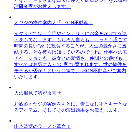
どなど、さまざまな口実に使える簡単レシピを人気料
理研究家がお教えします。
オヤジの物件案内人「LEON不動産」
イタリアでは、自宅やインテリアにお金をかけてゲス
トをもてなします。もちろん自らも。もっとも過ごす
時間の長い”家”に投資することが、人生の豊かさに直
結することを彼らは知っているのですね。仕事へのモ
チベーションも、彼女との愛情も、仲間との遊びも、
すべてはお気に入りの”家”で育まれます。世の物件を
モテるか否か！という目線で、LEON不動産がご案内
いたします。
人の服見て我が服直せ
お洒落オヤジの実例をもとに、着こなし術とキーとな
るアイテム、そしてその演出効果をお伝えします。
山本益博のラーメン革命！