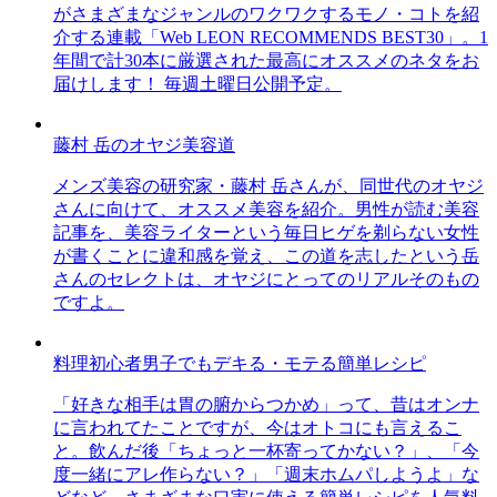
がさまざまなジャンルのワクワクするモノ・コトを紹
介する連載「Web LEON RECOMMENDS BEST30」。1
年間で計30本に厳選された最高にオススメのネタをお
届けします！ 毎週土曜日公開予定。
藤村 岳のオヤジ美容道
メンズ美容の研究家・藤村 岳さんが、同世代のオヤジ
さんに向けて、オススメ美容を紹介。男性が読む美容
記事を、美容ライターという毎日ヒゲを剃らない女性
が書くことに違和感を覚え、この道を志したという岳
さんのセレクトは、オヤジにとってのリアルそのもの
ですよ。
料理初心者男子でもデキる・モテる簡単レシピ
「好きな相手は胃の腑からつかめ」って、昔はオンナ
に言われてたことですが、今はオトコにも言えるこ
と。飲んだ後「ちょっと一杯寄ってかない？」、「今
度一緒にアレ作らない？」「週末ホムパしようよ」な