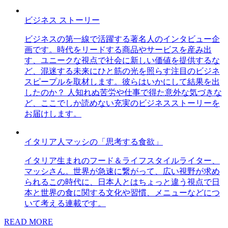
ビジネス ストーリー
ビジネスの第一線で活躍する著名人のインタビュー企
画です。時代をリードする商品やサービスを産み出
す、ユニークな視点で社会に新しい価値を提供するな
ど、混迷する未来にひと筋の光を照らす注目のビジネ
スピープルを取材します。彼らはいかにして結果を出
したのか？ 人知れぬ苦労や仕事で得た意外な気づきな
ど、ここでしか読めない充実のビジネスストーリーを
お届けします。
イタリア人マッシの「思考する食欲」
イタリア生まれのフード＆ライフスタイルライター、
マッシさん。世界が急速に繋がって、広い視野が求め
られるこの時代に、日本人とはちょっと違う視点で日
本と世界の食に関する文化や習慣、メニューなどにつ
いて考える連載です。
READ MORE