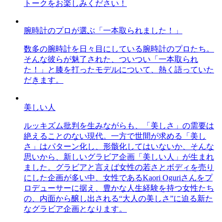
トークをお楽しみください！
腕時計のプロが選ぶ「一本取られました！」
数多の腕時計を日々目にしている腕時計のプロたち。
そんな彼らが魅了された、ついつい「一本取られ
た！」と膝を打ったモデルについて、熱く語っていた
だきます。
美しい人
ルッキズム批判を生みながらも、「美しさ」の需要は
絶えることのない現代。一方で世間が求める「美し
さ」はパターン化し、形骸化してはいないか、そんな
思いから、新しいグラビア企画「美しい人」が生まれ
ました。グラビアと言えば女性の若さとボディを売り
にした企画が多い中、女性であるKaori Oguriさんをプ
ロデューサーに据え、豊かな人生経験を持つ女性たち
の、内面から醸し出される“大人の美しさ”に迫る新た
なグラビア企画となります。