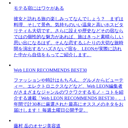
モテる宿にはワケがある
彼女と訪れる旅の楽しみってなんでしょう？ まずは
料理、そして景色。気持ちのいい温泉と高いホスピタ
リティも大切です。さらに設えや歴史などその宿なら
ではの個性的な魅力があれば、旅はきっと素晴らしい
思い出になるはず。そんな恋するふたりの大切な旅時
間を演出する“ハズさない”宿を、LEONが実際に訪れ
た中から自信をもってご紹介します。
Web LEON RECOMMENDS BEST30
ファッションや時計はもちろん、グルメからビューテ
ィー、エレクトロニクスなどなど、Web LEON編集者
がさまざまなジャンルのワクワクするモノ・コトを紹
介する連載「Web LEON RECOMMENDS BEST30」。1
年間で計30本に厳選された最高にオススメのネタをお
届けします！ 毎週土曜日公開予定。
藤村 岳のオヤジ美容道