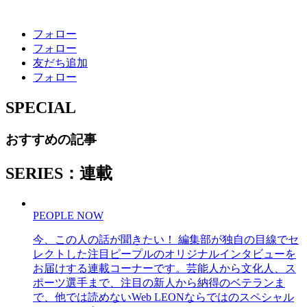
フォロー
フォロー
友だち追加
フォロー
SPECIAL
おすすめの記事
SERIES：連載
PEOPLE NOW
今、この人の話が聞きたい！ 編集部が独自の目線でセ
レクトした注目ピープルのオリジナルインタビューを
お届けする連載コーナーです。芸能人から文化人、ス
ポーツ選手まで、注目の新人から納得のベテランま
で、他では読めないWeb LEONならではのスペシャル