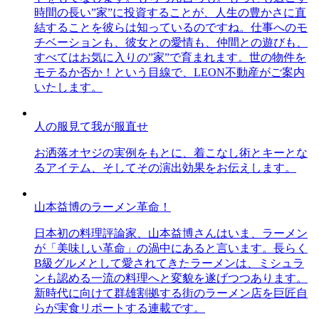
時間の長い”家”に投資することが、人生の豊かさに直
結することを彼らは知っているのですね。仕事へのモ
チベーションも、彼女との愛情も、仲間との遊びも、
すべてはお気に入りの”家”で育まれます。世の物件を
モテるか否か！という目線で、LEON不動産がご案内
いたします。
人の服見て我が服直せ
お洒落オヤジの実例をもとに、着こなし術とキーとな
るアイテム、そしてその演出効果をお伝えします。
山本益博のラーメン革命！
日本初の料理評論家、山本益博さんはいま、ラーメン
が「美味しい革命」の渦中にあると言います。長らく
B級グルメとして愛されてきたラーメンは、ミシュラ
ンも認める一流の料理へと変貌を遂げつつあります。
新時代に向けて群雄割拠する街のラーメン店を巨匠自
らが実食リポートする連載です。