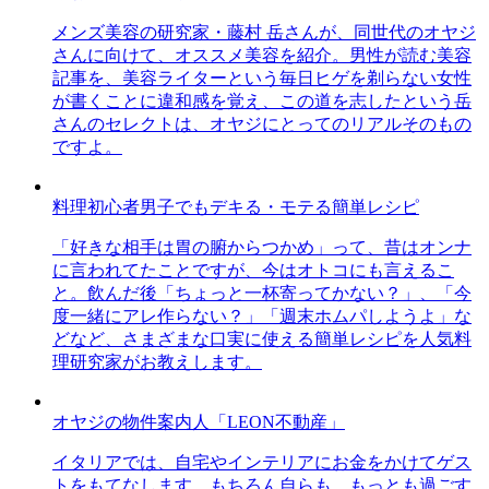
メンズ美容の研究家・藤村 岳さんが、同世代のオヤジ
さんに向けて、オススメ美容を紹介。男性が読む美容
記事を、美容ライターという毎日ヒゲを剃らない女性
が書くことに違和感を覚え、この道を志したという岳
さんのセレクトは、オヤジにとってのリアルそのもの
ですよ。
料理初心者男子でもデキる・モテる簡単レシピ
「好きな相手は胃の腑からつかめ」って、昔はオンナ
に言われてたことですが、今はオトコにも言えるこ
と。飲んだ後「ちょっと一杯寄ってかない？」、「今
度一緒にアレ作らない？」「週末ホムパしようよ」な
どなど、さまざまな口実に使える簡単レシピを人気料
理研究家がお教えします。
オヤジの物件案内人「LEON不動産」
イタリアでは、自宅やインテリアにお金をかけてゲス
トをもてなします。もちろん自らも。もっとも過ごす