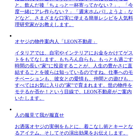
と。飲んだ後「ちょっと一杯寄ってかない？」、「今
度一緒にアレ作らない？」「週末ホムパしようよ」な
どなど、さまざまな口実に使える簡単レシピを人気料
理研究家がお教えします。
オヤジの物件案内人「LEON不動産」
イタリアでは、自宅やインテリアにお金をかけてゲス
トをもてなします。もちろん自らも。もっとも過ごす
時間の長い”家”に投資することが、人生の豊かさに直
結することを彼らは知っているのですね。仕事へのモ
チベーションも、彼女との愛情も、仲間との遊びも、
すべてはお気に入りの”家”で育まれます。世の物件を
モテるか否か！という目線で、LEON不動産がご案内
いたします。
人の服見て我が服直せ
お洒落オヤジの実例をもとに、着こなし術とキーとな
るアイテム、そしてその演出効果をお伝えします。