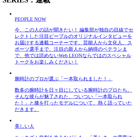
SERIES：連載
PEOPLE NOW
今、この人の話が聞きたい！ 編集部が独自の目線でセ
レクトした注目ピープルのオリジナルインタビューを
お届けする連載コーナーです。芸能人から文化人、ス
ポーツ選手まで、注目の新人から納得のベテランま
で、他では読めないWeb LEONならではのスペシャル
トークをお楽しみください！
腕時計のプロが選ぶ「一本取られました！」
数多の腕時計を日々目にしている腕時計のプロたち。
そんな彼らが魅了された、ついつい「一本取られ
た！」と膝を打ったモデルについて、熱く語っていた
だきます。
美しい人