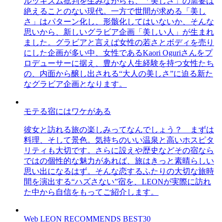
ルッキズム批判を生みながらも、「美しさ」の需要は
絶えることのない現代。一方で世間が求める「美し
さ」はパターン化し、形骸化してはいないか、そんな
思いから、新しいグラビア企画「美しい人」が生まれ
ました。グラビアと言えば女性の若さとボディを売り
にした企画が多い中、女性であるKaori Oguriさんをプ
ロデューサーに据え、豊かな人生経験を持つ女性たち
の、内面から醸し出される“大人の美しさ”に迫る新た
なグラビア企画となります。
モテる宿にはワケがある
彼女と訪れる旅の楽しみってなんでしょう？ まずは
料理、そして景色。気持ちのいい温泉と高いホスピタ
リティも大切です。さらに設えや歴史などその宿なら
ではの個性的な魅力があれば、旅はきっと素晴らしい
思い出になるはず。そんな恋するふたりの大切な旅時
間を演出する“ハズさない”宿を、LEONが実際に訪れ
た中から自信をもってご紹介します。
Web LEON RECOMMENDS BEST30