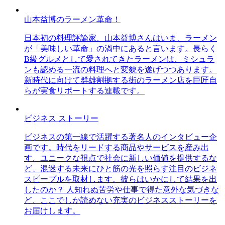
山本益博のラーメン革命！
日本初の料理評論家、山本益博さんはいま、ラーメン
が「美味しい革命」の渦中にあると言います。長らく
B級グルメとして愛されてきたラーメンは、ミシュラ
ンも認める一流の料理へと変貌を遂げつつあります。
新時代に向けて群雄割拠する街のラーメン店を巨匠自
らが実食リポートする連載です。
ビジネス ストーリー
ビジネスの第一線で活躍する著名人のインタビュー企
画です。時代をリードする商品やサービスを産み出
す、ユニークな視点で社会に新しい価値を提供するな
ど、混迷する未来にひと筋の光を照らす注目のビジネ
スピープルを取材します。彼らはいかにして結果を出
したのか？ 人知れぬ苦労や仕事で得た意外な気づきな
ど、ここでしか読めない充実のビジネスストーリーを
お届けします。