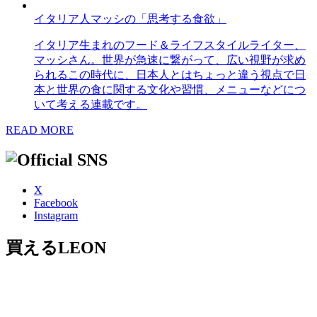
イタリア人マッシの「思考する食欲」
イタリア生まれのフード＆ライフスタイルライター、
マッシさん。世界が急速に繋がって、広い視野が求め
られるこの時代に、日本人とはちょっと違う視点で日
本と世界の食に関する文化や習慣、メニューなどにつ
いて考える連載です。
READ MORE
X
Facebook
Instagram
買えるLEON