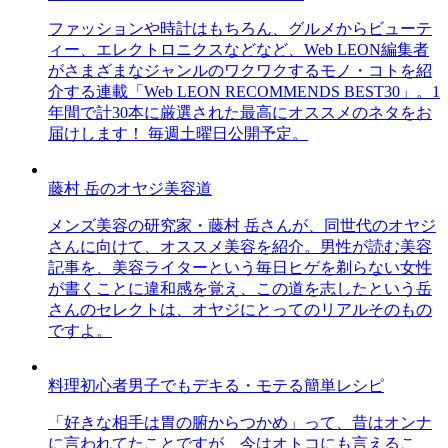
ファッションや時計はもちろん、グルメからビューテ
ィー、エレクトロニクスなどなど、Web LEON編集者
がさまざまなジャンルのワクワクするモノ・コトを紹
介する連載「Web LEON RECOMMENDS BEST30」。1
年間で計30本に厳選された最高にオススメのネタをお
届けします！ 毎週土曜日公開予定。
藤村 岳のオヤジ美容道
メンズ美容の研究家・藤村 岳さんが、同世代のオヤジ
さんに向けて、オススメ美容を紹介。男性が読む美容
記事を、美容ライターという毎日ヒゲを剃らない女性
が書くことに違和感を覚え、この道を志したという岳
さんのセレクトは、オヤジにとってのリアルそのもの
ですよ。
料理初心者男子でもデキる・モテる簡単レシピ
「好きな相手は胃の腑からつかめ」って、昔はオンナ
に言われてたことですが、今はオトコにも言えるこ