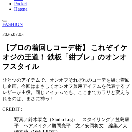
Pocket
Hatena
FASHION
2026.07.03
【プロの着回しコーデ術】 これぞイケ
オジの王道！ 鉄板「紺ブレ」のオンオ
フスタイル
ひとつのアイテムで、オンオフそれぞれのコーデを組む着回
し企画。今回はまさしくオンオフ兼用アイテムを代表するブ
レザーが主役。同じアイテムでも、ここまでガラリと変えら
れるのは、まさに神っ！
CREDIT :
写真／鈴木泰之（Studio Log） スタイリング／笠島康
平 ヘアメイク／勝間亮平 文／安岡将文 編集／大
崎文菊（Web LEON）