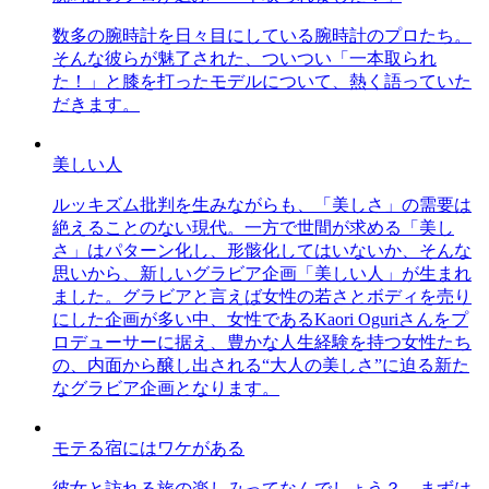
数多の腕時計を日々目にしている腕時計のプロたち。
そんな彼らが魅了された、ついつい「一本取られ
た！」と膝を打ったモデルについて、熱く語っていた
だきます。
美しい人
ルッキズム批判を生みながらも、「美しさ」の需要は
絶えることのない現代。一方で世間が求める「美し
さ」はパターン化し、形骸化してはいないか、そんな
思いから、新しいグラビア企画「美しい人」が生まれ
ました。グラビアと言えば女性の若さとボディを売り
にした企画が多い中、女性であるKaori Oguriさんをプ
ロデューサーに据え、豊かな人生経験を持つ女性たち
の、内面から醸し出される“大人の美しさ”に迫る新た
なグラビア企画となります。
モテる宿にはワケがある
彼女と訪れる旅の楽しみってなんでしょう？ まずは