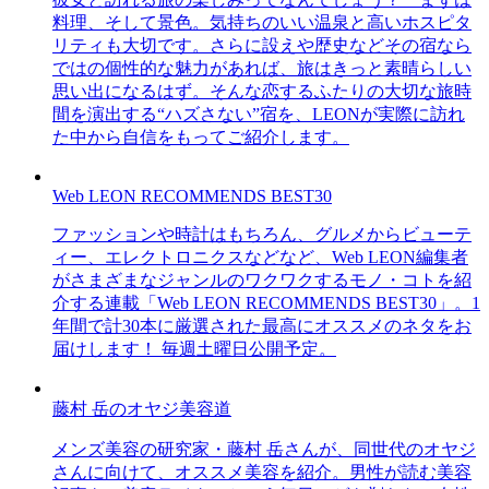
料理、そして景色。気持ちのいい温泉と高いホスピタ
リティも大切です。さらに設えや歴史などその宿なら
ではの個性的な魅力があれば、旅はきっと素晴らしい
思い出になるはず。そんな恋するふたりの大切な旅時
間を演出する“ハズさない”宿を、LEONが実際に訪れ
た中から自信をもってご紹介します。
Web LEON RECOMMENDS BEST30
ファッションや時計はもちろん、グルメからビューテ
ィー、エレクトロニクスなどなど、Web LEON編集者
がさまざまなジャンルのワクワクするモノ・コトを紹
介する連載「Web LEON RECOMMENDS BEST30」。1
年間で計30本に厳選された最高にオススメのネタをお
届けします！ 毎週土曜日公開予定。
藤村 岳のオヤジ美容道
メンズ美容の研究家・藤村 岳さんが、同世代のオヤジ
さんに向けて、オススメ美容を紹介。男性が読む美容