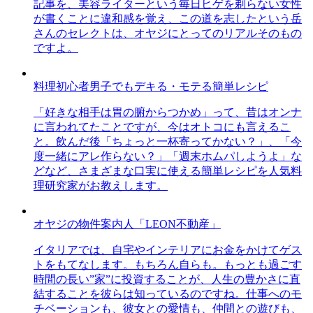
記事を、美容ライターという毎日ヒゲを剃らない女性
が書くことに違和感を覚え、この道を志したという岳
さんのセレクトは、オヤジにとってのリアルそのもの
ですよ。
料理初心者男子でもデキる・モテる簡単レシピ
「好きな相手は胃の腑からつかめ」って、昔はオンナ
に言われてたことですが、今はオトコにも言えるこ
と。飲んだ後「ちょっと一杯寄ってかない？」、「今
度一緒にアレ作らない？」「週末ホムパしようよ」な
どなど、さまざまな口実に使える簡単レシピを人気料
理研究家がお教えします。
オヤジの物件案内人「LEON不動産」
イタリアでは、自宅やインテリアにお金をかけてゲス
トをもてなします。もちろん自らも。もっとも過ごす
時間の長い”家”に投資することが、人生の豊かさに直
結することを彼らは知っているのですね。仕事へのモ
チベーションも、彼女との愛情も、仲間との遊びも、