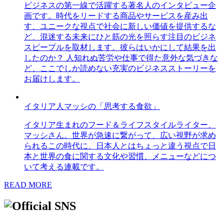
ビジネスの第一線で活躍する著名人のインタビュー企
画です。時代をリードする商品やサービスを産み出
す、ユニークな視点で社会に新しい価値を提供するな
ど、混迷する未来にひと筋の光を照らす注目のビジネ
スピープルを取材します。彼らはいかにして結果を出
したのか？ 人知れぬ苦労や仕事で得た意外な気づきな
ど、ここでしか読めない充実のビジネスストーリーを
お届けします。
イタリア人マッシの「思考する食欲」
イタリア生まれのフード＆ライフスタイルライター、
マッシさん。世界が急速に繋がって、広い視野が求め
られるこの時代に、日本人とはちょっと違う視点で日
本と世界の食に関する文化や習慣、メニューなどにつ
いて考える連載です。
READ MORE