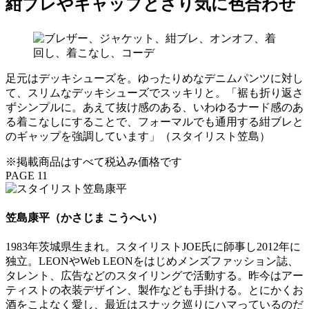
紺ブレやキャップとさり気に色合わせ
足元はデッキシューズを。ゆったりめなデニムパンツに対し
て、スリムなデッキシューズでスッキリと。「裾も折り返さ
ずシンプルに。あえて抜け感のある、いわゆるナード感のあ
る着こなしにすることで、フォーマルでも通用する紺ブレと
のギャップを強調しています」（スタイリスト笠島）
※掲載商品はすべて税込み価格です
PAGE 11
笠島康平（かさじま こうへい）
1983年茨城県生まれ。スタイリストJOE氏に師事し2012年に
独立。LEONやWeb LEONをはじめメンズファッション誌、
タレント、広告などのスタイリングで活動する。昨今はアー
ティストの衣装デザイン、製作なども手掛ける。とにかくお
酒をこよなく愛し、最近はスナック巡りにハマっているのだ