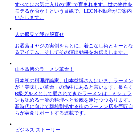
すべてはお気に入りの”家”で育まれます。世の物件を
モテるか否か！という目線で、LEON不動産がご案内
いたします。
人の服見て我が服直せ
お洒落オヤジの実例をもとに、着こなし術とキーとな
るアイテム、そしてその演出効果をお伝えします。
山本益博のラーメン革命！
日本初の料理評論家、山本益博さんはいま、ラーメン
が「美味しい革命」の渦中にあると言います。長らく
B級グルメとして愛されてきたラーメンは、ミシュラ
ンも認める一流の料理へと変貌を遂げつつあります。
新時代に向けて群雄割拠する街のラーメン店を巨匠自
らが実食リポートする連載です。
ビジネス ストーリー