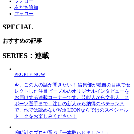
フォロー
友だち追加
フォロー
SPECIAL
おすすめの記事
SERIES：連載
PEOPLE NOW
今、この人の話が聞きたい！ 編集部が独自の目線でセ
レクトした注目ピープルのオリジナルインタビューを
お届けする連載コーナーです。芸能人から文化人、ス
ポーツ選手まで、注目の新人から納得のベテランま
で、他では読めないWeb LEONならではのスペシャル
トークをお楽しみください！
腕時計のプロが選ぶ「一本取られました！」