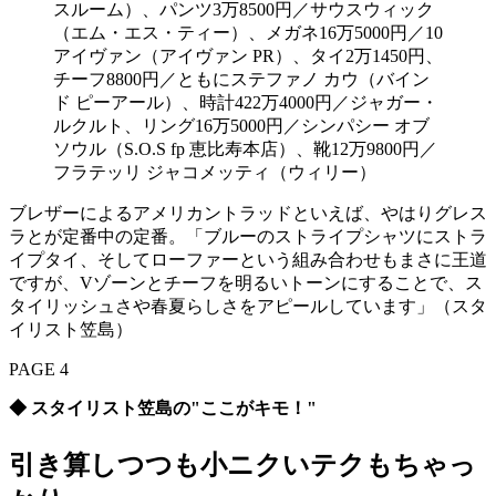
スルーム）、パンツ3万8500円／サウスウィック
（エム・エス・ティー）、メガネ16万5000円／10
アイヴァン（アイヴァン PR）、タイ2万1450円、
チーフ8800円／ともにステファノ カウ（バイン
ド ピーアール）、時計422万4000円／ジャガー・
ルクルト、リング16万5000円／シンパシー オブ
ソウル（S.O.S fp 恵比寿本店）、靴12万9800円／
フラテッリ ジャコメッティ（ウィリー）
ブレザーによるアメリカントラッドといえば、やはりグレス
ラとが定番中の定番。「ブルーのストライプシャツにストラ
イプタイ、そしてローファーという組み合わせもまさに王道
ですが、Vゾーンとチーフを明るいトーンにすることで、ス
タイリッシュさや春夏らしさをアピールしています」（スタ
イリスト笠島）
PAGE 4
◆ スタイリスト笠島の"ここがキモ！"
引き算しつつも小ニクいテクもちゃっ