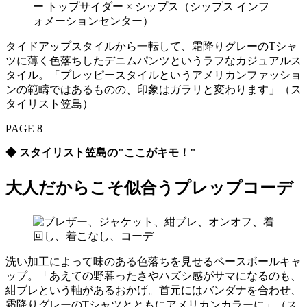
ー トップサイダー × シップス（シップス インフ
ォメーションセンター）
タイドアップスタイルから一転して、霜降りグレーのTシャ
ツに薄く色落ちしたデニムパンツというラフなカジュアルス
タイル。「プレッピースタイルというアメリカンファッショ
ンの範疇ではあるものの、印象はガラリと変わります」（ス
タイリスト笠島）
PAGE 8
◆ スタイリスト笠島の"ここがキモ！"
大人だからこそ似合うプレップコーデ
洗い加工によって味のある色落ちを見せるベースボールキャ
ップ。「あえての野暮ったさやハズシ感がサマになるのも、
紺ブレという軸があるおかげ。首元にはバンダナを合わせ、
霜降りグレーのTシャツとともにアメリカンカラーに」（ス