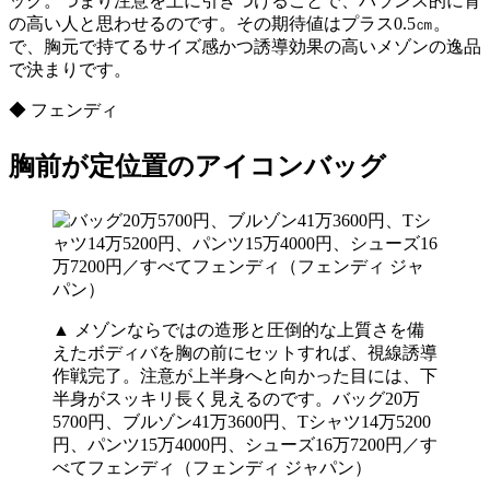
ック。つまり注意を上に引きつけることで、バランス的に背
の高い人と思わせるのです。その期待値はプラス0.5㎝。
で、胸元で持てるサイズ感かつ誘導効果の高いメゾンの逸品
で決まりです。
◆ フェンディ
胸前が定位置のアイコンバッグ
▲ メゾンならではの造形と圧倒的な上質さを備
えたボディバを胸の前にセットすれば、視線誘導
作戦完了。注意が上半身へと向かった目には、下
半身がスッキリ長く見えるのです。バッグ20万
5700円、ブルゾン41万3600円、Tシャツ14万5200
円、パンツ15万4000円、シューズ16万7200円／す
べてフェンディ（フェンディ ジャパン）