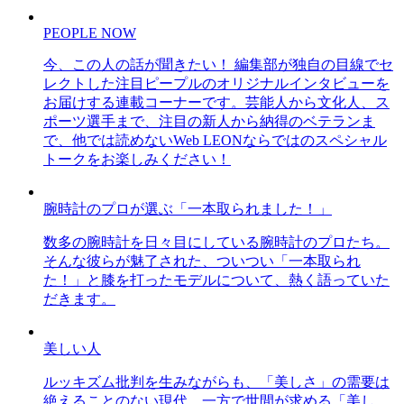
PEOPLE NOW
今、この人の話が聞きたい！ 編集部が独自の目線でセ
レクトした注目ピープルのオリジナルインタビューを
お届けする連載コーナーです。芸能人から文化人、ス
ポーツ選手まで、注目の新人から納得のベテランま
で、他では読めないWeb LEONならではのスペシャル
トークをお楽しみください！
腕時計のプロが選ぶ「一本取られました！」
数多の腕時計を日々目にしている腕時計のプロたち。
そんな彼らが魅了された、ついつい「一本取られ
た！」と膝を打ったモデルについて、熱く語っていた
だきます。
美しい人
ルッキズム批判を生みながらも、「美しさ」の需要は
絶えることのない現代。一方で世間が求める「美し