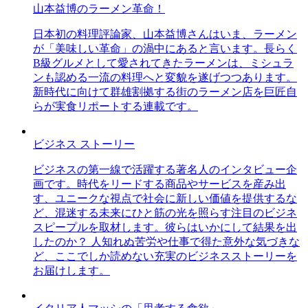
山本益博のラーメン革命！
日本初の料理評論家、山本益博さんはいま、ラーメン
が「美味しい革命」の渦中にあると言います。長らく
B級グルメとして愛されてきたラーメンは、ミシュラ
ンも認める一流の料理へと変貌を遂げつつあります。
新時代に向けて群雄割拠する街のラーメン店を巨匠自
らが実食リポートする連載です。
ビジネス ストーリー
ビジネスの第一線で活躍する著名人のインタビュー企
画です。時代をリードする商品やサービスを産み出
す、ユニークな視点で社会に新しい価値を提供するな
ど、混迷する未来にひと筋の光を照らす注目のビジネ
スピープルを取材します。彼らはいかにして結果を出
したのか？ 人知れぬ苦労や仕事で得た意外な気づきな
ど、ここでしか読めない充実のビジネスストーリーを
お届けします。