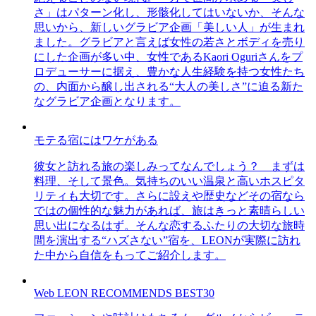
さ」はパターン化し、形骸化してはいないか、そんな
思いから、新しいグラビア企画「美しい人」が生まれ
ました。グラビアと言えば女性の若さとボディを売り
にした企画が多い中、女性であるKaori Oguriさんをプ
ロデューサーに据え、豊かな人生経験を持つ女性たち
の、内面から醸し出される“大人の美しさ”に迫る新た
なグラビア企画となります。
モテる宿にはワケがある
彼女と訪れる旅の楽しみってなんでしょう？ まずは
料理、そして景色。気持ちのいい温泉と高いホスピタ
リティも大切です。さらに設えや歴史などその宿なら
ではの個性的な魅力があれば、旅はきっと素晴らしい
思い出になるはず。そんな恋するふたりの大切な旅時
間を演出する“ハズさない”宿を、LEONが実際に訪れ
た中から自信をもってご紹介します。
Web LEON RECOMMENDS BEST30