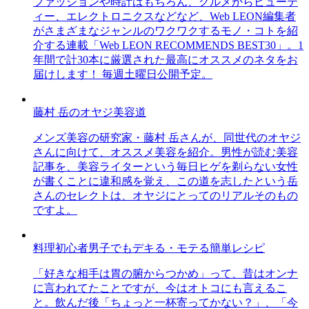
ファッションや時計はもちろん、グルメからビューテ
ィー、エレクトロニクスなどなど、Web LEON編集者
がさまざまなジャンルのワクワクするモノ・コトを紹
介する連載「Web LEON RECOMMENDS BEST30」。1
年間で計30本に厳選された最高にオススメのネタをお
届けします！ 毎週土曜日公開予定。
藤村 岳のオヤジ美容道
メンズ美容の研究家・藤村 岳さんが、同世代のオヤジ
さんに向けて、オススメ美容を紹介。男性が読む美容
記事を、美容ライターという毎日ヒゲを剃らない女性
が書くことに違和感を覚え、この道を志したという岳
さんのセレクトは、オヤジにとってのリアルそのもの
ですよ。
料理初心者男子でもデキる・モテる簡単レシピ
「好きな相手は胃の腑からつかめ」って、昔はオンナ
に言われてたことですが、今はオトコにも言えるこ
と。飲んだ後「ちょっと一杯寄ってかない？」、「今