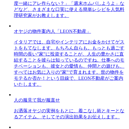
度一緒にアレ作らない？」「週末ホムパしようよ」な
どなど、さまざまな口実に使える簡単レシピを人気料
理研究家がお教えします。
オヤジの物件案内人「LEON不動産」
イタリアでは、自宅やインテリアにお金をかけてゲス
トをもてなします。もちろん自らも。もっとも過ごす
時間の長い”家”に投資することが、人生の豊かさに直
結することを彼らは知っているのですね。仕事へのモ
チベーションも、彼女との愛情も、仲間との遊びも、
すべてはお気に入りの”家”で育まれます。世の物件を
モテるか否か！という目線で、LEON不動産がご案内
いたします。
人の服見て我が服直せ
お洒落オヤジの実例をもとに、着こなし術とキーとな
るアイテム、そしてその演出効果をお伝えします。