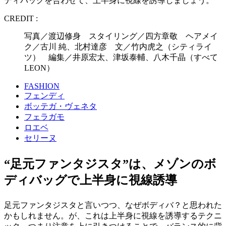
ディバッグを合わせて、上半身に視線を誘導しましょう。
CREDIT :
写真／渡辺修身 スタイリング／四方章敬 ヘアメイ
ク／古川 純、北村達彦 文／竹内虎之（シティライ
ツ） 編集／井原宏太、津坂泰輔、八木千晶（すべて
LEON）
FASHION
フェンディ
ボッテガ・ヴェネタ
フェラガモ
ロエベ
セリーヌ
“足元ファンタジスタ”は、メゾンのボ
ディバッグで上半身に視線誘導
足元ファンタジスタと言いつつ、なぜボディバ？と思われた
かもしれません。が、これは上半身に視線を誘導するテクニ