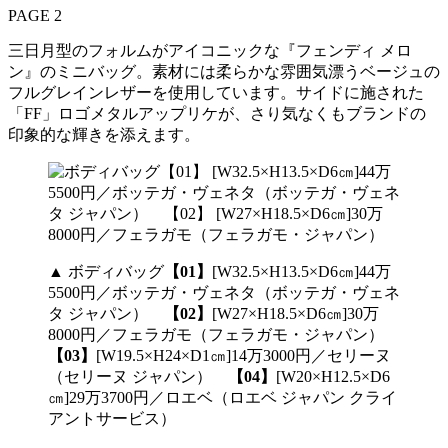
PAGE 2
三日月型のフォルムがアイコニックな『フェンディ メロ
ン』のミニバッグ。素材には柔らかな雰囲気漂うベージュの
フルグレインレザーを使用しています。サイドに施された
「FF」ロゴメタルアップリケが、さり気なくもブランドの
印象的な輝きを添えます。
▲ ボディバッグ
【01】
[W32.5×H13.5×D6㎝]44万
5500円／ボッテガ・ヴェネタ（ボッテガ・ヴェネ
タ ジャパン）
【02】
[W27×H18.5×D6㎝]30万
8000円／フェラガモ（フェラガモ・ジャパン）
【03】
[W19.5×H24×D1㎝]14万3000円／セリーヌ
（セリーヌ ジャパン）
【04】
[W20×H12.5×D6
㎝]29万3700円／ロエベ（ロエベ ジャパン クライ
アントサービス）