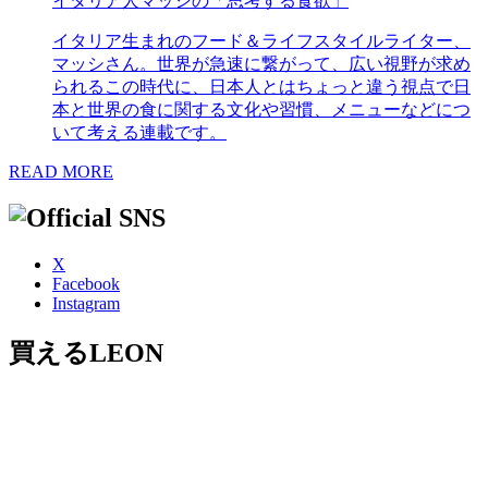
イタリア人マッシの「思考する食欲」
イタリア生まれのフード＆ライフスタイルライター、
マッシさん。世界が急速に繋がって、広い視野が求め
られるこの時代に、日本人とはちょっと違う視点で日
本と世界の食に関する文化や習慣、メニューなどにつ
いて考える連載です。
READ MORE
X
Facebook
Instagram
買えるLEON