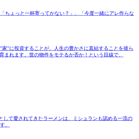
「ちょっと一杯寄ってかない？」、「今度一緒にアレ作らな
”家”に投資することが、人生の豊かさに直結することを彼ら
で育まれます。世の物件をモテるか否か！という目線で、
として愛されてきたラーメンは、ミシュランも認める一流の
す。