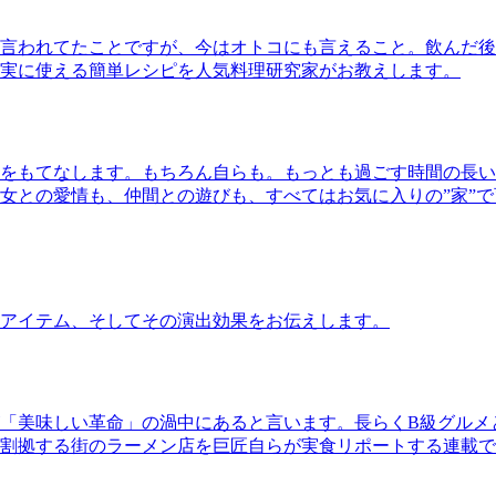
言われてたことですが、今はオトコにも言えること。飲んだ後
実に使える簡単レシピを人気料理研究家がお教えします。
をもてなします。もちろん自らも。もっとも過ごす時間の長い
女との愛情も、仲間との遊びも、すべてはお気に入りの”家”
アイテム、そしてその演出効果をお伝えします。
「美味しい革命」の渦中にあると言います。長らくB級グルメ
割拠する街のラーメン店を巨匠自らが実食リポートする連載で