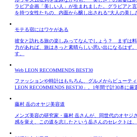
ラビア企画「美しい人」が生まれました。グラビアと言え
を持つ女性たちの、内面から醸し出される“大人の美し
モテる宿にはワケがある
彼女と訪れる旅の楽しみってなんでしょう？ まずは料
力があれば、旅はきっと素晴らしい思い出になるはず。
す。
Web LEON RECOMMENDS BEST30
ファッションや時計はもちろん、グルメからビューティー
LEON RECOMMENDS BEST30」。1年間で計
藤村 岳のオヤジ美容道
メンズ美容の研究家・藤村 岳さんが、同世代のオヤジ
感を覚え、この道を志したという岳さんのセレクトは、