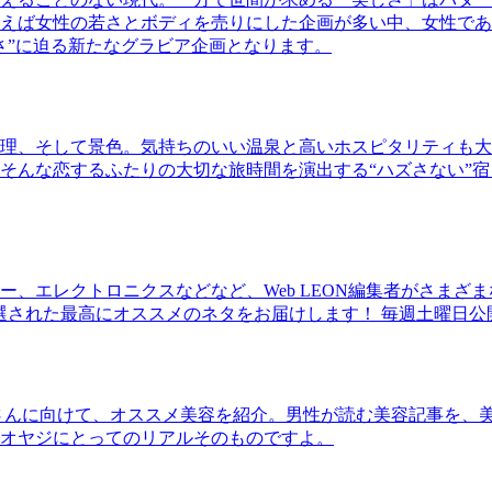
ば女性の若さとボディを売りにした企画が多い中、女性であるKao
さ”に迫る新たなグラビア企画となります。
理、そして景色。気持ちのいい温泉と高いホスピタリティも大
そんな恋するふたりの大切な旅時間を演出する“ハズさない”宿
、エレクトロニクスなどなど、Web LEON編集者がさまざ
30本に厳選された最高にオススメのネタをお届けします！ 毎週土曜日
さんに向けて、オススメ美容を紹介。男性が読む美容記事を、
オヤジにとってのリアルそのものですよ。