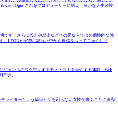
ri Oguriさんをプロデューサーに据え、豊かな人生経験
切です。さらに設えや歴史などその宿ならではの個性的な魅
を、LEONが実際に訪れた中から自信をもってご紹介しま
まなジャンルのワクワクするモノ・コトを紹介する連載「Web
公開予定。
美容ライターという毎日ヒゲを剃らない女性が書くことに違和