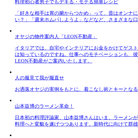
料理初心者男子でもデキる・モテる簡単レシピ
「好きな相手は胃の腑からつかめ」って、昔はオンナに
い？」「週末ホムパしようよ」などなど、さまざまな口
オヤジの物件案内人「LEON不動産」
イタリアでは、自宅やインテリアにお金をかけてゲスト
は知っているのですね。仕事へのモチベーションも、彼
LEON不動産がご案内いたします。
人の服見て我が服直せ
お洒落オヤジの実例をもとに、着こなし術とキーとなる
山本益博のラーメン革命！
日本初の料理評論家、山本益博さんはいま、ラーメンが
料理へと変貌を遂げつつあります。新時代に向けて群雄