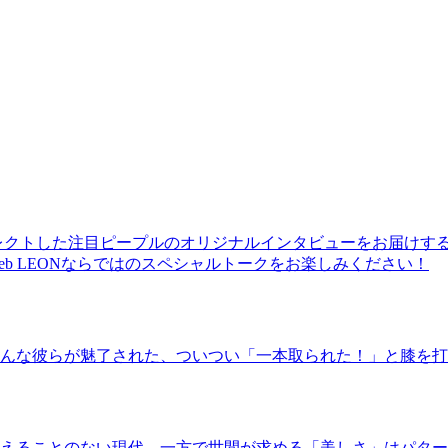
レクトした注目ピープルのオリジナルインタビューをお届けす
b LEONならではのスペシャルトークをお楽しみください！
んな彼らが魅了された、ついつい「一本取られた！」と膝を打
えることのない現代。一方で世間が求める「美しさ」はパター