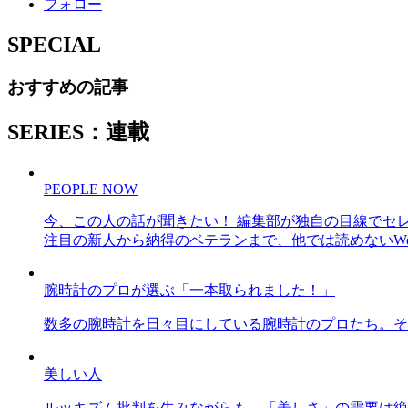
フォロー
SPECIAL
おすすめの記事
SERIES：連載
PEOPLE NOW
今、この人の話が聞きたい！ 編集部が独自の目線でセ
注目の新人から納得のベテランまで、他では読めないWe
腕時計のプロが選ぶ「一本取られました！」
数多の腕時計を日々目にしている腕時計のプロたち。そ
美しい人
ルッキズム批判を生みながらも、「美しさ」の需要は絶