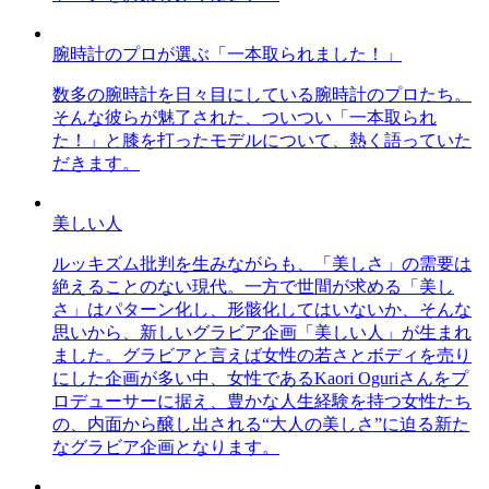
腕時計のプロが選ぶ「一本取られました！」
数多の腕時計を日々目にしている腕時計のプロたち。
そんな彼らが魅了された、ついつい「一本取られ
た！」と膝を打ったモデルについて、熱く語っていた
だきます。
美しい人
ルッキズム批判を生みながらも、「美しさ」の需要は
絶えることのない現代。一方で世間が求める「美し
さ」はパターン化し、形骸化してはいないか、そんな
思いから、新しいグラビア企画「美しい人」が生まれ
ました。グラビアと言えば女性の若さとボディを売り
にした企画が多い中、女性であるKaori Oguriさんをプ
ロデューサーに据え、豊かな人生経験を持つ女性たち
の、内面から醸し出される“大人の美しさ”に迫る新た
なグラビア企画となります。