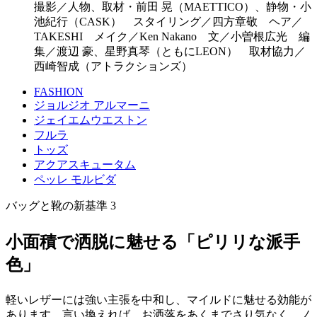
撮影／人物、取材・前田 晃（MAETTICO）、静物・小
池紀行（CASK） スタイリング／四方章敬 ヘア／
TAKESHI メイク／Ken Nakano 文／小曽根広光 編
集／渡辺 豪、星野真琴（ともにLEON） 取材協力／
西崎智成（アトラクションズ）
FASHION
ジョルジオ アルマーニ
ジェイエムウエストン
フルラ
トッズ
アクアスキュータム
ペッレ モルビダ
バッグと靴の新基準 3
小面積で洒脱に魅せる「ピリリな派手
色」
軽いレザーには強い主張を中和し、マイルドに魅せる効能が
あります。言い換えれば、お洒落をあくまでさり気なく、ノ