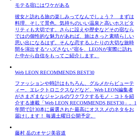
モテる宿にはワケがある
彼女と訪れる旅の楽しみってなんでしょう？ まずは
料理、そして景色。気持ちのいい温泉と高いホスピタ
リティも大切です。さらに設えや歴史などその宿なら
ではの個性的な魅力があれば、旅はきっと素晴らしい
思い出になるはず。そんな恋するふたりの大切な旅時
間を演出する“ハズさない”宿を、LEONが実際に訪れ
た中から自信をもってご紹介します。
Web LEON RECOMMENDS BEST30
ファッションや時計はもちろん、グルメからビューテ
ィー、エレクトロニクスなどなど、Web LEON編集者
がさまざまなジャンルのワクワクするモノ・コトを紹
介する連載「Web LEON RECOMMENDS BEST30」。1
年間で計30本に厳選された最高にオススメのネタをお
届けします！ 毎週土曜日公開予定。
藤村 岳のオヤジ美容道