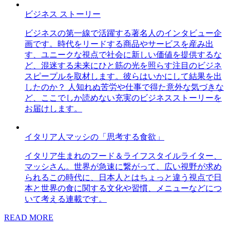
ビジネス ストーリー
ビジネスの第一線で活躍する著名人のインタビュー企
画です。時代をリードする商品やサービスを産み出
す、ユニークな視点で社会に新しい価値を提供するな
ど、混迷する未来にひと筋の光を照らす注目のビジネ
スピープルを取材します。彼らはいかにして結果を出
したのか？ 人知れぬ苦労や仕事で得た意外な気づきな
ど、ここでしか読めない充実のビジネスストーリーを
お届けします。
イタリア人マッシの「思考する食欲」
イタリア生まれのフード＆ライフスタイルライター、
マッシさん。世界が急速に繋がって、広い視野が求め
られるこの時代に、日本人とはちょっと違う視点で日
本と世界の食に関する文化や習慣、メニューなどにつ
いて考える連載です。
READ MORE