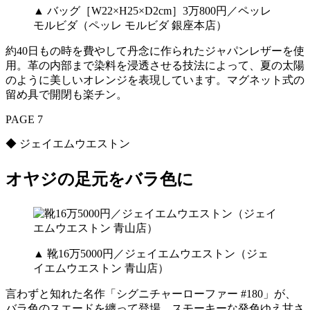
▲ バッグ［W22×H25×D2cm］3万800円／ペッレ
モルビダ（ペッレ モルビダ 銀座本店）
約40日もの時を費やして丹念に作られたジャパンレザーを使
用。革の内部まで染料を浸透させる技法によって、夏の太陽
のように美しいオレンジを表現しています。マグネット式の
留め具で開閉も楽チン。
PAGE 7
◆ ジェイエムウエストン
オヤジの足元をバラ色に
▲ 靴16万5000円／ジェイエムウエストン（ジェ
イエムウエストン 青山店）
言わずと知れた名作「シグニチャーローファー #180」が、
バラ色のスエードを纏って登場。スモーキーな発色ゆえ甘さ