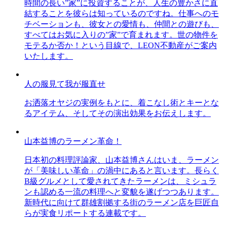
時間の長い”家”に投資することが、人生の豊かさに直
結することを彼らは知っているのですね。仕事へのモ
チベーションも、彼女との愛情も、仲間との遊びも、
すべてはお気に入りの”家”で育まれます。世の物件を
モテるか否か！という目線で、LEON不動産がご案内
いたします。
人の服見て我が服直せ
お洒落オヤジの実例をもとに、着こなし術とキーとな
るアイテム、そしてその演出効果をお伝えします。
山本益博のラーメン革命！
日本初の料理評論家、山本益博さんはいま、ラーメン
が「美味しい革命」の渦中にあると言います。長らく
B級グルメとして愛されてきたラーメンは、ミシュラ
ンも認める一流の料理へと変貌を遂げつつあります。
新時代に向けて群雄割拠する街のラーメン店を巨匠自
らが実食リポートする連載です。