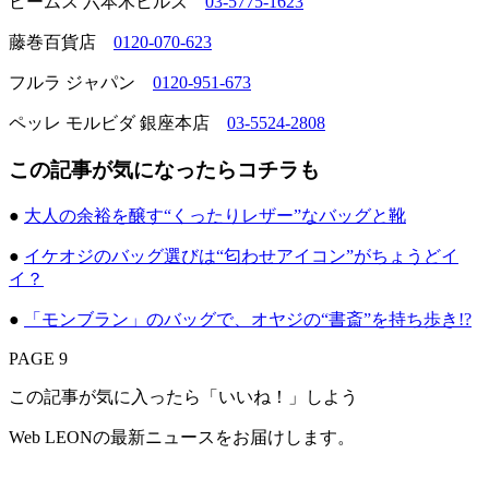
ビームス 六本木ヒルズ
03-5775-1623
藤巻百貨店
0120-070-623
フルラ ジャパン
0120-951-673
ペッレ モルビダ 銀座本店
03-5524-2808
この記事が気になったらコチラも
●
大人の余裕を醸す“くったりレザー”なバッグと靴
●
イケオジのバッグ選びは“匂わせアイコン”がちょうどイ
イ？
●
「モンブラン」のバッグで、オヤジの“書斎”を持ち歩き!?
PAGE 9
この記事が気に入ったら「いいね！」しよう
Web LEONの最新ニュースをお届けします。