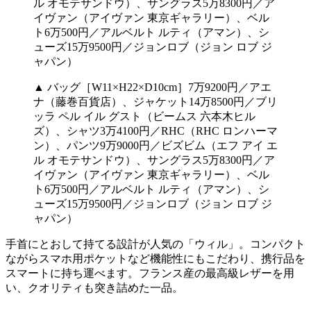
▲ バッグ［W11×H22×D10cm］7万9200円／アエ
ナ（藤巻百貨店）、ジャケット14万8500円／ブリ
ッラ ペル イル グスト（ビームス 六本木ヒル
ズ）、シャツ3万4100円／RHC（RHC ロンハーマ
ン）、パンツ9万9000円／ビズビム（エフ アイ エ
ル オモテサンドウ）、サングラス5万8300円／ア
イヴァン（アイヴァン 東京ギャラリー）、ベル
ト6万500円／アルベルト ルティ（アマン）、シ
ューズ15万9500円／ジョンロブ（ジョン ロブ ジ
ャパン）
手首にとおして持てる設計が人気の「ウィル」。コンパクト
ながらスマホ用ポケットなど機能性にもこだわり、携行品を
スマートに持ち運べます。フランス産の最高級レザーを用
い、クオリティも突き詰めた一品。